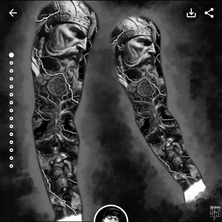
TATTOOARTIST
Rafal Baj
Dąbrowa Górnicza
Styl tatuażu
:
Biomechanic / Bio-organic / Black & Grey / Realizm /
Surrealizm / Horror
WIADOMOŚĆ
TATUAŻE
WZORY
INFO