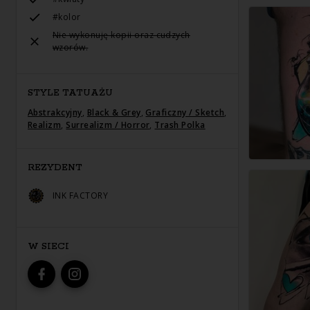
#kolor
Nie wykonuję kopii oraz cudzych
wzorów.
STYLE TATUAŻU
Abstrakcyjny
,
Black & Grey
,
Graficzny / Sketch
,
Realizm
,
Surrealizm / Horror
,
Trash Polka
REZYDENT
INK FACTORY
W SIECI