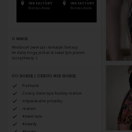
INK FACTORY
INK FACTORY
INK FACTO
Bielsko-Biała
Bielsko-Biała
Bielsko-Bia
O MNIE
Wielbiciel zwierząt i tematyki fantasy.
Im dalej mogę jechać w świat tym jestem
szczęśliwszy :)
CO ROBIĘ I CZEGO NIE ROBIĘ
freehand
Сovery Zwierzęta Rośliny realizm
indywidualne projekty
realism
#zwierzęta
#owady
#kwiaty