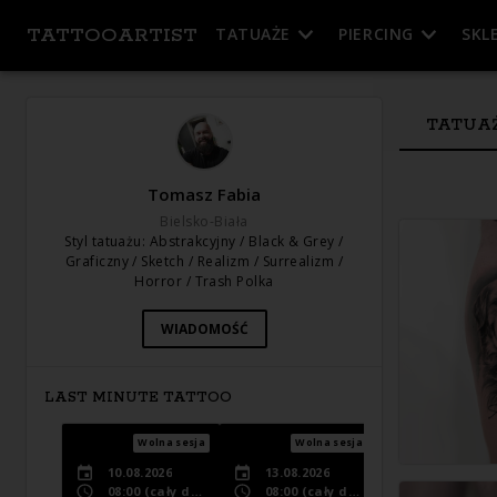
TATTOOARTIST
TATUAŻE
PIERCING
SKL
TATUA
Tomasz Fabia
Bielsko-Biała
Styl tatuażu
:
Abstrakcyjny / Black & Grey /
Graficzny / Sketch / Realizm / Surrealizm /
Horror / Trash Polka
WIADOMOŚĆ
LAST MINUTE TATTOO
Wolna sesja
Wolna sesja
Wolna s
10.08.2026
13.08.2026
18.08.2026
08:00
(cały dzień)
08:00
(cały dzień)
08:00
(cały dzi