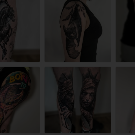
RY
ła