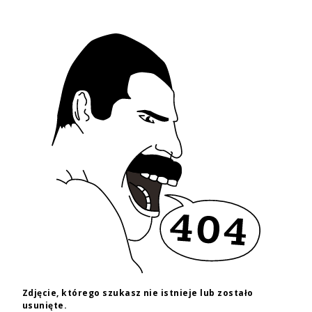
TATTOOARTIST
Thanks.Leo_Tattoo
Warszawa
Styl tatuażu
:
Abstrakcyjny / Black & Grey / Newschool / Graffiti /
Cartoon / Realizm / Surrealizm / Horror
WIADOMOŚĆ
TATUAŻE
WZORY
TATTOO LIFE
SKLEP
Zdjęcie, którego szukasz nie istnieje lub zostało
usunięte.