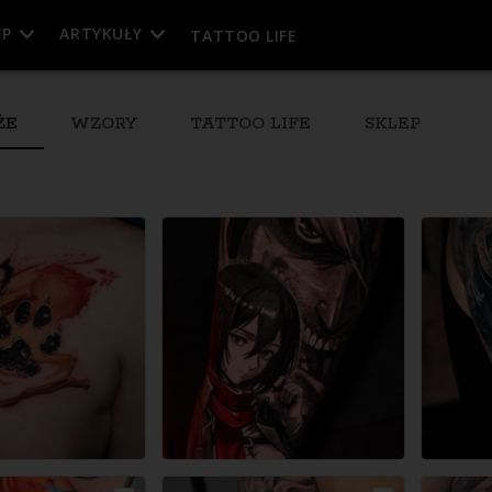
EP
ARTYKUŁY
TATTOO LIFE
ŻE
WZORY
TATTOO LIFE
SKLEP
esja
Wolna sesja
Wolna sesja
Wolna sesja
12.08.2026
13.08.2026
16.08.2026
eń)
10:30
(cały dzień)
10:30
(cały dzień)
10:30
(cały dzień)