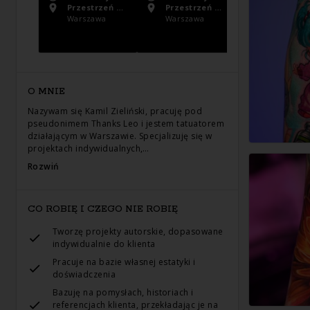
Przestrzeń Artystyczna Tattoo Collective
Przestrzeń Artystyczna Tattoo Collective
Warszawa
Warszawa
Warszawa
O MNIE
Nazywam się Kamil Zieliński, pracuję pod
pseudonimem Thanks Leo i jestem tatuatorem
działającym w Warszawie. Specjalizuję się w
projektach indywidualnych,…
Rozwiń
CO ROBIĘ I CZEGO NIE ROBIĘ
Tworzę projekty autorskie, dopasowane
indywidualnie do klienta
Pracuje na bazie własnej estatyki i
doświadczenia
Bazuję na pomysłach, historiach i
referencjach klienta, przekładając je na