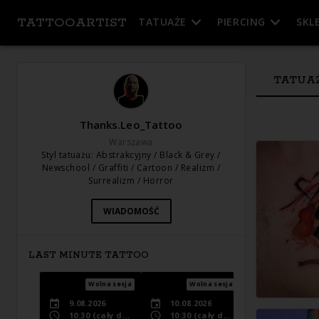
TATTOOARTIST
TATUAŻE
PIERCING
SKL
TATUA
Thanks.Leo_Tattoo
Warszawa
Styl tatuażu
:
Abstrakcyjny / Black & Grey /
Newschool / Graffiti / Cartoon / Realizm /
Surrealizm / Horror
WIADOMOŚĆ
LAST MINUTE TATTOO
Wolna sesja
Wolna sesja
Wolna s
9.08.2026
10.08.2026
11.08.2026
10:30
(cały dzień)
10:30
(cały dzień)
10:30
(cały dzi