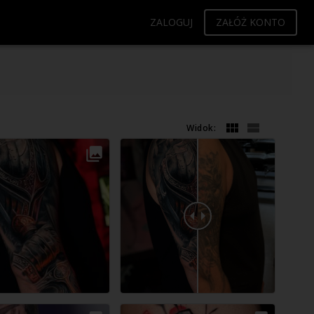
ZALOGUJ
ZAŁÓŻ KONTO
Widok:
Wolna sesja
Wolna sesja
Wolna sesja
17.08.2026
18.08.2026
19.08.2026
10:30
(cały dzień)
10:30
(cały dzień)
10:30
(cały dzień)