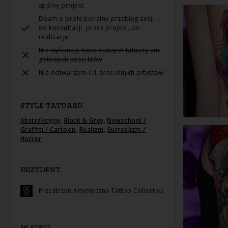
spójny projekt
Dbam o profesjonalny przebieg sesji —
od konsultacji, przez projekt, po
realizację
Nie wykonuję kopii cudzych tatuaży ani
gotowych projektów
Nie odtwarzam 1:1 prac innych artystów
STYLE TATUAŻU
Abstrakcyjny
,
Black & Grey
,
Newschool /
Graffiti / Cartoon
,
Realizm
,
Surrealizm /
Horror
REZYDENT
Przestrzeń Artystyczna Tattoo Collective