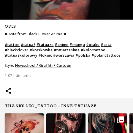
OPIS
❌ Asta from Black Clover Anime ❌
#
tattoo
#
tatuaż
#
tatuaze
#
anime
#
manga
#
otaku
#
asta
#
blackclover
#
kreskowka
#
tatuazanime
#
kolortattoo
#
tatuazkolorowy
#
lokiec
#
warszawa
#
polska
#
polandtattoos
Style:
Newschool / Graffiti / Cartoon
1 074 dni temu
THANKS.LEO_TATTOO - INNE TATUAŻE