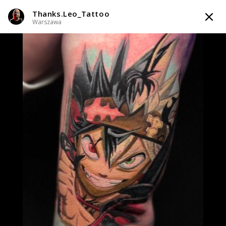
Thanks.Leo_Tattoo
TATTOOARTIST
Warszawa
Thanks.Leo_Tattoo
Warszawa
Styl tatuażu
:
Abstrakcyjny / Black & Grey / Newschool / Graffiti /
Cartoon / Realizm / Surrealizm / Horror
WIADOMOŚĆ
TATUAŻE
WZORY
TATTOO LIFE
SKLEP