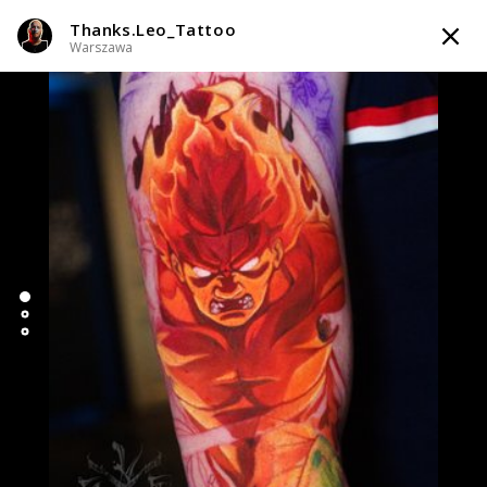
Thanks.Leo_Tattoo
TATTOOARTIST
Warszawa
Thanks.Leo_Tattoo
Warszawa
Styl tatuażu
:
Abstrakcyjny / Black & Grey / Newschool / Graffiti /
Cartoon / Realizm / Surrealizm / Horror
WIADOMOŚĆ
TATUAŻE
WZORY
TATTOO LIFE
SKLEP