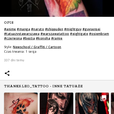
OPIS
#
anime
#
manga
#
naruto
#
shippuden
#
mightguy
#
guysensei
#
tatuazystawarszawa
#
warszawatattoo
#
eightgate
#
osiembram
#
czerwona
#
bestia
#
konoha
#
ramie
Style:
Newschool / Graffiti / Cartoon
Czas trwania: 1 sesja
337 dni temu
THANKS.LEO_TATTOO - INNE TATUAŻE