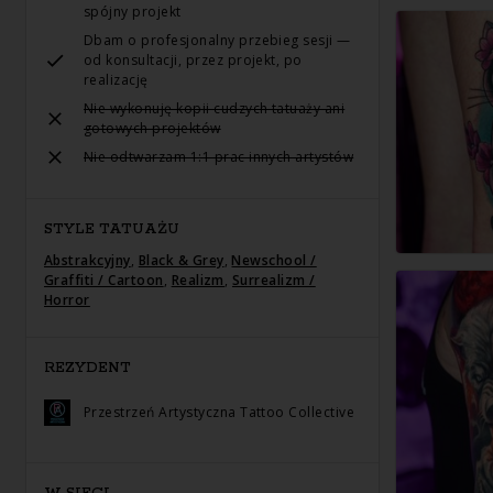
spójny projekt
Dbam o profesjonalny przebieg sesji —
od konsultacji, przez projekt, po
realizację
Nie wykonuję kopii cudzych tatuaży ani
gotowych projektów
Nie odtwarzam 1:1 prac innych artystów
STYLE TATUAŻU
Abstrakcyjny
,
Black & Grey
,
Newschool /
Graffiti / Cartoon
,
Realizm
,
Surrealizm /
Horror
REZYDENT
Przestrzeń Artystyczna Tattoo Collective