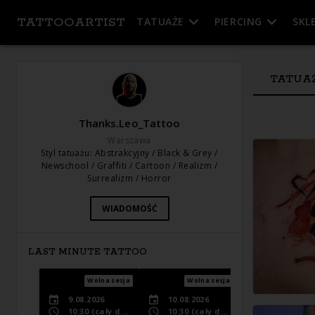
TATTOOARTIST
TATUAŻE
PIERCING
SKL
TATUA
Thanks.Leo_Tattoo
Warszawa
Styl tatuażu
:
Abstrakcyjny / Black & Grey /
Newschool / Graffiti / Cartoon / Realizm /
Surrealizm / Horror
WIADOMOŚĆ
LAST MINUTE TATTOO
Wolna sesja
Wolna sesja
Wolna s
9.08.2026
10.08.2026
11.08.2026
10:30
(cały dzień)
10:30
(cały dzień)
10:30
(cały dzi