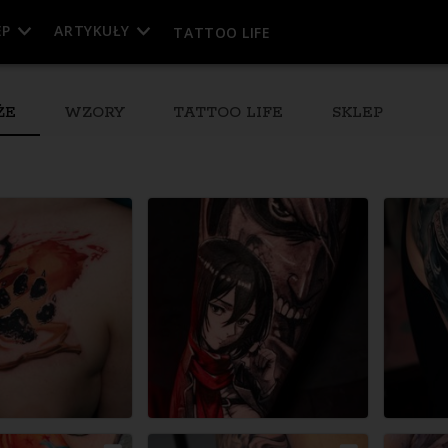
EP
ARTYKUŁY
TATTOO LIFE
ŻE
WZORY
TATTOO LIFE
SKLEP
esja
Wolna sesja
Wolna sesja
Wolna sesja
12.08.2026
13.08.2026
16.08.2026
eń)
10:30
(cały dzień)
10:30
(cały dzień)
10:30
(cały dzień)