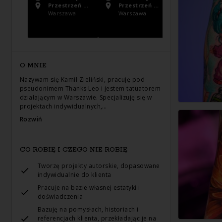
Przestrzeń Artystyczna Tattoo Collective
Przestrzeń Artystyczna Tattoo Collective
Warszawa
Warszawa
Warszawa
O MNIE
Nazywam się Kamil Zieliński, pracuję pod
pseudonimem Thanks Leo i jestem tatuatorem
działającym w Warszawie. Specjalizuję się w
projektach indywidualnych,…
Rozwiń
CO ROBIĘ I CZEGO NIE ROBIĘ
Tworzę projekty autorskie, dopasowane
indywidualnie do klienta
Pracuje na bazie własnej estatyki i
doświadczenia
Bazuję na pomysłach, historiach i
referencjach klienta, przekładając je na