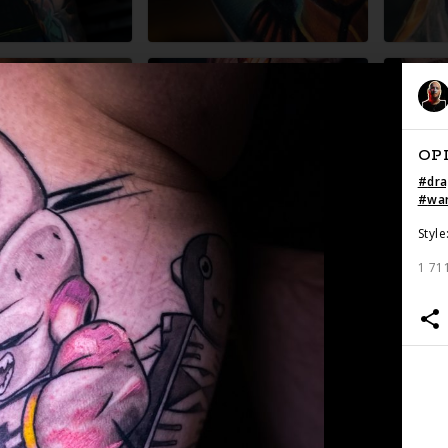
OP
#
dra
#
wa
Style
1 71