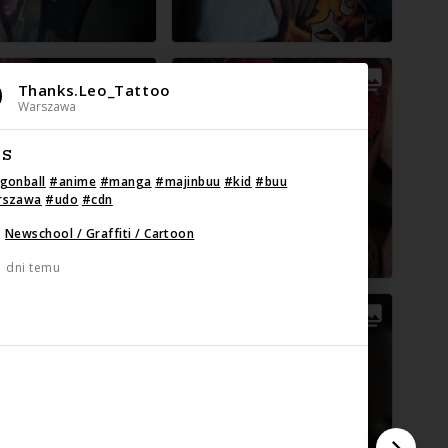
Thanks.Leo_Tattoo
Warszawa
IS
gonball
#
anime
#
manga
#
majinbuu
#
kid
#
buu
rszawa
#
udo
#
cdn
:
Newschool / Graffiti / Cartoon
1 dni temu