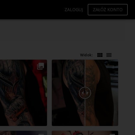
ZALOGUJ
ZAŁÓŻ KONTO
Widok:
Wolna sesja
Wolna sesja
Wolna sesja
17.08.2026
18.08.2026
19.08.2026
10:30
(cały dzień)
10:30
(cały dzień)
10:30
(cały dzień)