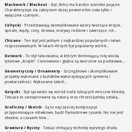
Blackwork / Blackout
-
Styl, który ma bardzo szerokie pojęcie.
Charakteryzuje się zakryciem dużej powierzchni ciała tylko i
wyłącznie czarnym…
Celtycki
-
Przedstawiają skomplikowane wzory tworzące krzyże,
spirale, węzły, runy, drzewa, motywy roślinne i zwierzęce. Ich…
Chicano
-
Ten styl jest jednym z najbardziej popularnych i łatwo
rozpoznawalnych. W latach 40-tych był popularny wśród…
Dotwork
-
To styl tatuowania, w którym dominującą rolę wiodą
tytułowe „kropki”. Cieniowanie i głębia są tworzone na podstawie…
Geometryczny / Ornamenty
-
Szczegółowe i skomplikowane
projekty wykonane z kształtów wykorzystujących symetrię i
powtarzalność. Wykonanie takich…
Gotycki
-
Styl sprawdzi się wśród osób lubiących mroczne klimaty.
Tatuaże te zainspirowane są naturą oraz chrześcijańską sztuką…
Graficzny / Sketch
-
Są to najczęściej kompozycje
przypominające ołówkowe, bądź flamastrowe rysunki. Nic nie jest
idealne, a czasami linie…
Grawiura / Ryciny
-
Tatuaż imitujący technikę wyrytego druku