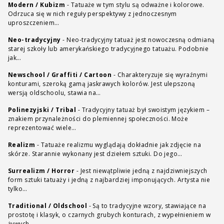
Modern / Kubizm
-
Tatuaże w tym stylu są odważne i kolorowe.
Odrzuca się w nich reguły perspektywy z jednoczesnym
uproszczeniem…
Neo-tradycyjny
-
Neo-tradycyjny tatuaż jest nowoczesną odmianą
starej szkoły lub amerykańskiego tradycyjnego tatuażu. Podobnie
jak…
Newschool / Graffiti / Cartoon
-
Charakteryzuje się wyraźnymi
konturami, szeroką gamą jaskrawych kolorów. Jest ulepszoną
wersją oldschoolu, stawia na…
Polinezyjski / Tribal
-
Tradycyjny tatuaż był swoistym językiem –
znakiem przynależności do plemiennej społeczności. Może
reprezentować wiele…
Realizm
-
Tatuaże realizmu wyglądają dokładnie jak zdjęcie na
skórze. Starannie wykonany jest dziełem sztuki. Do jego…
Surrealizm / Horror
-
Jest niewątpliwie jedną z najdziwniejszych
form sztuki tatuaży i jedną z najbardziej imponujących. Artysta nie
tylko…
Traditional / Oldschool
-
Są to tradycyjne wzory, stawiające na
prostotę i klasyk, o czarnych grubych konturach, z wypełnieniem w
żywych…