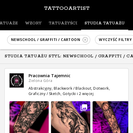
TATTOOARTIST
ATUAŻE
WZORY
TATUAŻYŚCI
STUDIA TATUAŻU
NEWSCHOOL / GRAFFITI / CARTOON
WYCZYŚĆ FILTRY
STUDIA TATUAŻU STYL: NEWSCHOOL / GRAFFITI / 
Pracownia Tajemnic
Zielona Góra
Abstrakcyjny, Blackwork / Blackout, Dotwork,
Graficzny / Sketch, Gotycki
i 2 więcej