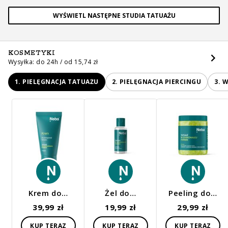
WYŚWIETL NASTĘPNE STUDIA TATUAŻU
KOSMETYKI
Wysyłka: do 24h / od 15,74 zł
1. PIELĘGNACJA TATUAŻU
2. PIELĘGNACJA PIERCINGU
3. 
Krem do…
Żel do…
Peeling do…
39,99 zł
19,99 zł
29,99 zł
KUP TERAZ
KUP TERAZ
KUP TERAZ