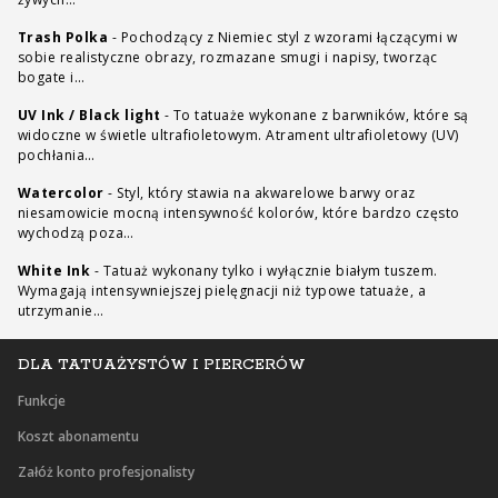
Trash Polka
-
Pochodzący z Niemiec styl z wzorami łączącymi w
sobie realistyczne obrazy, rozmazane smugi i napisy, tworząc
bogate i…
UV Ink / Black light
-
To tatuaże wykonane z barwników, które są
widoczne w świetle ultrafioletowym. Atrament ultrafioletowy (UV)
pochłania…
Watercolor
-
Styl, który stawia na akwarelowe barwy oraz
niesamowicie mocną intensywność kolorów, które bardzo często
wychodzą poza…
White Ink
-
Tatuaż wykonany tylko i wyłącznie białym tuszem.
Wymagają intensywniejszej pielęgnacji niż typowe tatuaże, a
utrzymanie…
DLA TATUAŻYSTÓW I PIERCERÓW
Funkcje
Koszt abonamentu
Załóż konto profesjonalisty