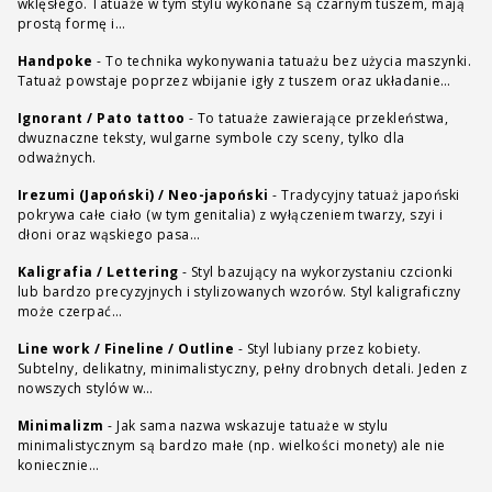
wklęsłego. Tatuaże w tym stylu wykonane są czarnym tuszem, mają
prostą formę i…
Handpoke
-
To technika wykonywania tatuażu bez użycia maszynki.
Tatuaż powstaje poprzez wbijanie igły z tuszem oraz układanie…
Ignorant / Pato tattoo
-
To tatuaże zawierające przekleństwa,
dwuznaczne teksty, wulgarne symbole czy sceny, tylko dla
odważnych.
Irezumi (Japoński) / Neo-japoński
-
Tradycyjny tatuaż japoński
pokrywa całe ciało (w tym genitalia) z wyłączeniem twarzy, szyi i
dłoni oraz wąskiego pasa…
Kaligrafia / Lettering
-
Styl bazujący na wykorzystaniu czcionki
lub bardzo precyzyjnych i stylizowanych wzorów. Styl kaligraficzny
może czerpać…
Line work / Fineline / Outline
-
Styl lubiany przez kobiety.
Subtelny, delikatny, minimalistyczny, pełny drobnych detali. Jeden z
nowszych stylów w…
Minimalizm
-
Jak sama nazwa wskazuje tatuaże w stylu
minimalistycznym są bardzo małe (np. wielkości monety) ale nie
koniecznie…