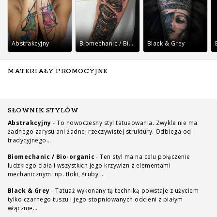
Abstrakcyjny
Biomechanic / Bio-organic
Black & Grey
MATERIAŁY PROMOCYJNE
SŁOWNIK STYLÓW
Abstrakcyjny
-
To nowoczesny styl tatuaowania. Zwykle nie ma
żadnego zarysu ani żadnej rzeczywistej struktury. Odbiega od
tradycyjnego…
Biomechanic / Bio-organic
-
Ten styl ma na celu połączenie
ludzkiego ciała i wszystkich jego krzywizn z elementami
mechanicznymi np. tłoki, śruby,…
Black & Grey
-
Tatuaż wykonany tą techniką powstaje z użyciem
tylko czarnego tuszu i jego stopniowanych odcieni z białym
włącznie.…