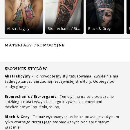
Abstrakcyjny
Biomechanic / Bio-organic
Black & Grey
MATERIAŁY PROMOCYJNE
SŁOWNIK STYLÓW
Abstrakcyjny
-
To nowoczesny styl tatuaowania. Zwykle nie ma
żadnego zarysu ani żadnej rzeczywistej struktury. Odbiega od
tradycyjnego…
Biomechanic / Bio-organic
-
Ten styl ma na celu połączenie
ludzkiego ciała i wszystkich jego krzywizn z elementami
mechanicznymi np. tłoki, śruby,…
Black & Grey
-
Tatuaż wykonany tą techniką powstaje z użyciem
tylko czarnego tuszu i jego stopniowanych odcieni z białym
włącznie.…