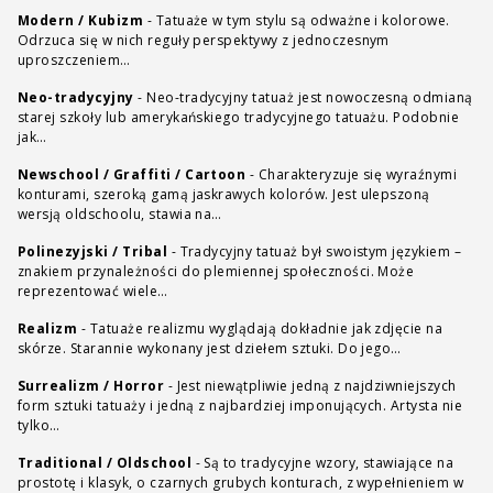
Modern / Kubizm
-
Tatuaże w tym stylu są odważne i kolorowe.
Odrzuca się w nich reguły perspektywy z jednoczesnym
uproszczeniem…
Neo-tradycyjny
-
Neo-tradycyjny tatuaż jest nowoczesną odmianą
starej szkoły lub amerykańskiego tradycyjnego tatuażu. Podobnie
jak…
Newschool / Graffiti / Cartoon
-
Charakteryzuje się wyraźnymi
konturami, szeroką gamą jaskrawych kolorów. Jest ulepszoną
wersją oldschoolu, stawia na…
Polinezyjski / Tribal
-
Tradycyjny tatuaż był swoistym językiem –
znakiem przynależności do plemiennej społeczności. Może
reprezentować wiele…
Realizm
-
Tatuaże realizmu wyglądają dokładnie jak zdjęcie na
skórze. Starannie wykonany jest dziełem sztuki. Do jego…
Surrealizm / Horror
-
Jest niewątpliwie jedną z najdziwniejszych
form sztuki tatuaży i jedną z najbardziej imponujących. Artysta nie
tylko…
Traditional / Oldschool
-
Są to tradycyjne wzory, stawiające na
prostotę i klasyk, o czarnych grubych konturach, z wypełnieniem w