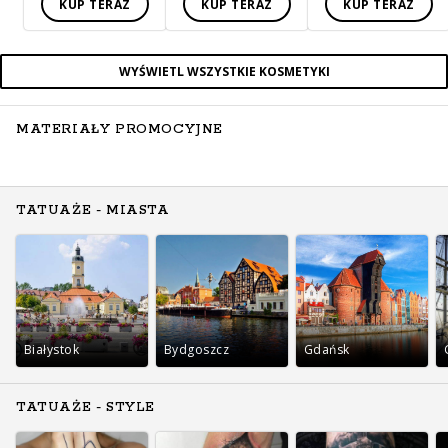
KUP TERAZ
KUP TERAZ
KUP TERAZ
WYŚWIETL WSZYSTKIE KOSMETYKI
MATERIAŁY PROMOCYJNE
TATUAŻE - MIASTA
Białystok
Bydgoszcz
Gdańsk
TATUAŻE - STYLE