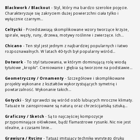
Blackwork / Blackout
-
Styl, który ma bardzo szerokie pojęcie.
Charakteryzuje się zakryciem dużej powierzchni ciała tylko i
wyłącznie czarnym…
Celtycki
-
Przedstawiają skomplikowane wzory tworzące krzyże,
spirale, węzły, runy, drzewa, motywy roślinne i zwierzęce. Ich…
Chicano
-
Ten styl jest jednym z najbardziej popularnych i łatwo
rozpoznawalnych. W latach 40-tych był popularny wśród…
Dotwork
-
To styl tatuowania, w którym dominującą rolę wiodą
tytułowe „kropki”. Cieniowanie i głębia są tworzone na podstawie…
Geometryczny / Ornamenty
-
Szczegółowe i skomplikowane
projekty wykonane z kształtów wykorzystujących symetrię i
powtarzalność. Wykonanie takich…
Gotycki
-
Styl sprawdzi się wśród osób lubiących mroczne klimaty.
Tatuaże te zainspirowane są naturą oraz chrześcijańską sztuką…
Graficzny / Sketch
-
Są to najczęściej kompozycje
przypominające ołówkowe, bądź flamastrowe rysunki. Nic nie jest
idealne, a czasami linie…
Grawiura / Ryciny
-
Tatuaż imitujący technikę wyrytego druku