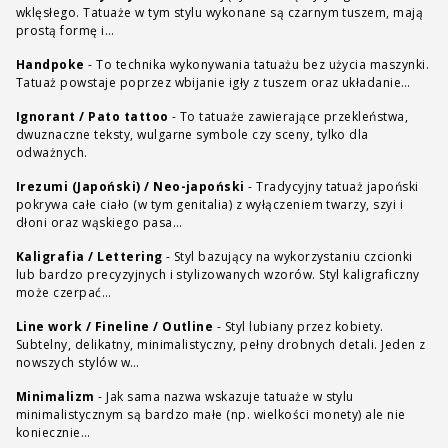
wklęsłego. Tatuaże w tym stylu wykonane są czarnym tuszem, mają
prostą formę i…
Handpoke
-
To technika wykonywania tatuażu bez użycia maszynki.
Tatuaż powstaje poprzez wbijanie igły z tuszem oraz układanie…
Ignorant / Pato tattoo
-
To tatuaże zawierające przekleństwa,
dwuznaczne teksty, wulgarne symbole czy sceny, tylko dla
odważnych.
Irezumi (Japoński) / Neo-japoński
-
Tradycyjny tatuaż japoński
pokrywa całe ciało (w tym genitalia) z wyłączeniem twarzy, szyi i
dłoni oraz wąskiego pasa…
Kaligrafia / Lettering
-
Styl bazujący na wykorzystaniu czcionki
lub bardzo precyzyjnych i stylizowanych wzorów. Styl kaligraficzny
może czerpać…
Line work / Fineline / Outline
-
Styl lubiany przez kobiety.
Subtelny, delikatny, minimalistyczny, pełny drobnych detali. Jeden z
nowszych stylów w…
Minimalizm
-
Jak sama nazwa wskazuje tatuaże w stylu
minimalistycznym są bardzo małe (np. wielkości monety) ale nie
koniecznie…