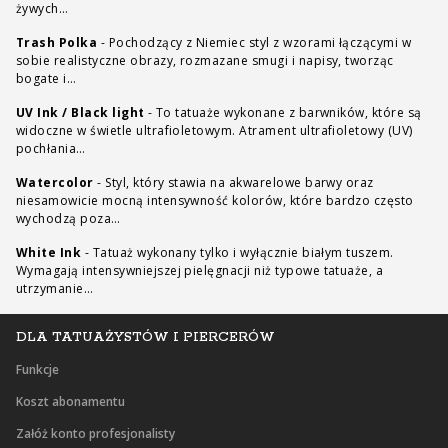
żywych…
Trash Polka
-
Pochodzący z Niemiec styl z wzorami łączącymi w
sobie realistyczne obrazy, rozmazane smugi i napisy, tworząc
bogate i…
UV Ink / Black light
-
To tatuaże wykonane z barwników, które są
widoczne w świetle ultrafioletowym. Atrament ultrafioletowy (UV)
pochłania…
Watercolor
-
Styl, który stawia na akwarelowe barwy oraz
niesamowicie mocną intensywność kolorów, które bardzo często
wychodzą poza…
White Ink
-
Tatuaż wykonany tylko i wyłącznie białym tuszem.
Wymagają intensywniejszej pielęgnacji niż typowe tatuaże, a
utrzymanie…
DLA TATUAŻYSTÓW I PIERCERÓW
Funkcje
Koszt abonamentu
Załóż konto profesjonalisty