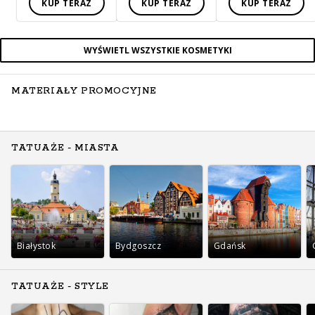
KUP TERAZ
KUP TERAZ
KUP TERAZ
WYŚWIETL WSZYSTKIE KOSMETYKI
MATERIAŁY PROMOCYJNE
TATUAŻE - MIASTA
Białystok
Bydgoszcz
Gdańsk
TATUAŻE - STYLE