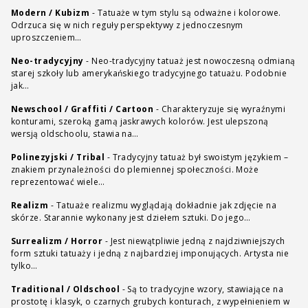
Modern / Kubizm
-
Tatuaże w tym stylu są odważne i kolorowe.
Odrzuca się w nich reguły perspektywy z jednoczesnym
uproszczeniem…
Neo-tradycyjny
-
Neo-tradycyjny tatuaż jest nowoczesną odmianą
starej szkoły lub amerykańskiego tradycyjnego tatuażu. Podobnie
jak…
Newschool / Graffiti / Cartoon
-
Charakteryzuje się wyraźnymi
konturami, szeroką gamą jaskrawych kolorów. Jest ulepszoną
wersją oldschoolu, stawia na…
Polinezyjski / Tribal
-
Tradycyjny tatuaż był swoistym językiem –
znakiem przynależności do plemiennej społeczności. Może
reprezentować wiele…
Realizm
-
Tatuaże realizmu wyglądają dokładnie jak zdjęcie na
skórze. Starannie wykonany jest dziełem sztuki. Do jego…
Surrealizm / Horror
-
Jest niewątpliwie jedną z najdziwniejszych
form sztuki tatuaży i jedną z najbardziej imponujących. Artysta nie
tylko…
Traditional / Oldschool
-
Są to tradycyjne wzory, stawiające na
prostotę i klasyk, o czarnych grubych konturach, z wypełnieniem w