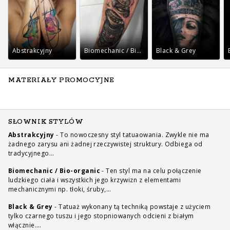
Abstrakcyjny
Biomechanic / Bio-organic
Black & Grey
MATERIAŁY PROMOCYJNE
SŁOWNIK STYLÓW
Abstrakcyjny
-
To nowoczesny styl tatuaowania. Zwykle nie ma
żadnego zarysu ani żadnej rzeczywistej struktury. Odbiega od
tradycyjnego…
Biomechanic / Bio-organic
-
Ten styl ma na celu połączenie
ludzkiego ciała i wszystkich jego krzywizn z elementami
mechanicznymi np. tłoki, śruby,…
Black & Grey
-
Tatuaż wykonany tą techniką powstaje z użyciem
tylko czarnego tuszu i jego stopniowanych odcieni z białym
włącznie.…