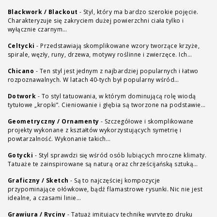
Blackwork / Blackout
-
Styl, który ma bardzo szerokie pojęcie.
Charakteryzuje się zakryciem dużej powierzchni ciała tylko i
wyłącznie czarnym…
Celtycki
-
Przedstawiają skomplikowane wzory tworzące krzyże,
spirale, węzły, runy, drzewa, motywy roślinne i zwierzęce. Ich…
Chicano
-
Ten styl jest jednym z najbardziej popularnych i łatwo
rozpoznawalnych. W latach 40-tych był popularny wśród…
Dotwork
-
To styl tatuowania, w którym dominującą rolę wiodą
tytułowe „kropki”. Cieniowanie i głębia są tworzone na podstawie…
Geometryczny / Ornamenty
-
Szczegółowe i skomplikowane
projekty wykonane z kształtów wykorzystujących symetrię i
powtarzalność. Wykonanie takich…
Gotycki
-
Styl sprawdzi się wśród osób lubiących mroczne klimaty.
Tatuaże te zainspirowane są naturą oraz chrześcijańską sztuką…
Graficzny / Sketch
-
Są to najczęściej kompozycje
przypominające ołówkowe, bądź flamastrowe rysunki. Nic nie jest
idealne, a czasami linie…
Grawiura / Ryciny
-
Tatuaż imitujący technikę wyrytego druku