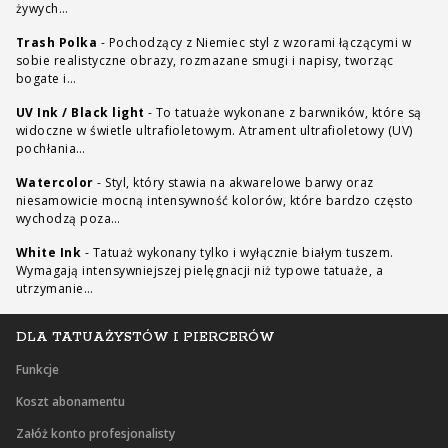
żywych…
Trash Polka
-
Pochodzący z Niemiec styl z wzorami łączącymi w
sobie realistyczne obrazy, rozmazane smugi i napisy, tworząc
bogate i…
UV Ink / Black light
-
To tatuaże wykonane z barwników, które są
widoczne w świetle ultrafioletowym. Atrament ultrafioletowy (UV)
pochłania…
Watercolor
-
Styl, który stawia na akwarelowe barwy oraz
niesamowicie mocną intensywność kolorów, które bardzo często
wychodzą poza…
White Ink
-
Tatuaż wykonany tylko i wyłącznie białym tuszem.
Wymagają intensywniejszej pielęgnacji niż typowe tatuaże, a
utrzymanie…
DLA TATUAŻYSTÓW I PIERCERÓW
Funkcje
Koszt abonamentu
Załóż konto profesjonalisty