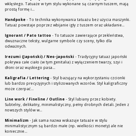
wklęsłego. Tatuaże w tym stylu wykonane są czarnym tuszem, mają
prostą formę i…
Handpoke
-
To technika wykonywania tatuażu bez użycia maszynki.
Tatuaż powstaje poprzez wbijanie igły z tuszem oraz układanie…
Ignorant / Pato tattoo
-
To tatuaże zawierające przekleństwa,
dwuznaczne teksty, wulgarne symbole czy sceny, tylko dla
odważnych.
Irezumi (Japoński) / Neo-japoński
-
Tradycyjny tatuaż japoński
pokrywa całe ciało (w tym genitalia) z wyłączeniem twarzy, szyi i
dłoni oraz wąskiego pasa…
Kaligrafia / Lettering
-
Styl bazujący na wykorzystaniu czcionki
lub bardzo precyzyjnych i stylizowanych wzorów. Styl kaligraficzny
może czerpać…
Line work / Fineline / Outline
-
Styl lubiany przez kobiety.
Subtelny, delikatny, minimalistyczny, pełny drobnych detali. Jeden z
nowszych stylów w…
Minimalizm
-
Jak sama nazwa wskazuje tatuaże w stylu
minimalistycznym są bardzo małe (np. wielkości monety) ale nie
koniecznie…