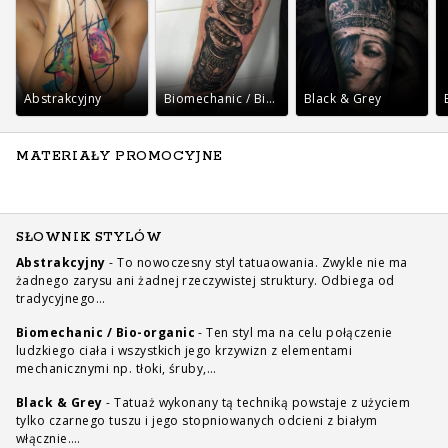
Abstrakcyjny
Biomechanic / Bio-organic
Black & Grey
MATERIAŁY PROMOCYJNE
SŁOWNIK STYLÓW
Abstrakcyjny
-
To nowoczesny styl tatuaowania. Zwykle nie ma
żadnego zarysu ani żadnej rzeczywistej struktury. Odbiega od
tradycyjnego…
Biomechanic / Bio-organic
-
Ten styl ma na celu połączenie
ludzkiego ciała i wszystkich jego krzywizn z elementami
mechanicznymi np. tłoki, śruby,…
Black & Grey
-
Tatuaż wykonany tą techniką powstaje z użyciem
tylko czarnego tuszu i jego stopniowanych odcieni z białym
włącznie.…