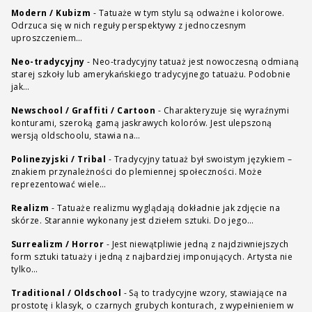
Modern / Kubizm
-
Tatuaże w tym stylu są odważne i kolorowe.
Odrzuca się w nich reguły perspektywy z jednoczesnym
uproszczeniem…
Neo-tradycyjny
-
Neo-tradycyjny tatuaż jest nowoczesną odmianą
starej szkoły lub amerykańskiego tradycyjnego tatuażu. Podobnie
jak…
Newschool / Graffiti / Cartoon
-
Charakteryzuje się wyraźnymi
konturami, szeroką gamą jaskrawych kolorów. Jest ulepszoną
wersją oldschoolu, stawia na…
Polinezyjski / Tribal
-
Tradycyjny tatuaż był swoistym językiem –
znakiem przynależności do plemiennej społeczności. Może
reprezentować wiele…
Realizm
-
Tatuaże realizmu wyglądają dokładnie jak zdjęcie na
skórze. Starannie wykonany jest dziełem sztuki. Do jego…
Surrealizm / Horror
-
Jest niewątpliwie jedną z najdziwniejszych
form sztuki tatuaży i jedną z najbardziej imponujących. Artysta nie
tylko…
Traditional / Oldschool
-
Są to tradycyjne wzory, stawiające na
prostotę i klasyk, o czarnych grubych konturach, z wypełnieniem w