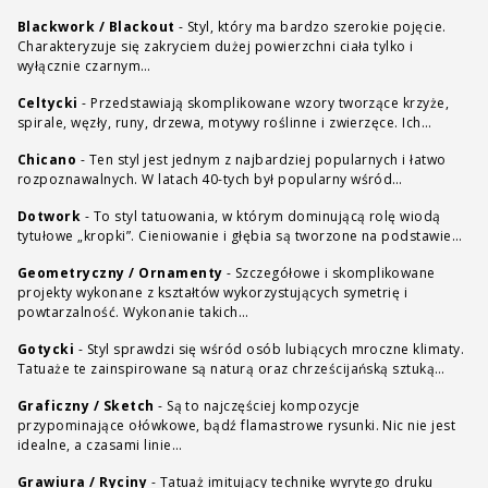
Blackwork / Blackout
-
Styl, który ma bardzo szerokie pojęcie.
Charakteryzuje się zakryciem dużej powierzchni ciała tylko i
wyłącznie czarnym…
Celtycki
-
Przedstawiają skomplikowane wzory tworzące krzyże,
spirale, węzły, runy, drzewa, motywy roślinne i zwierzęce. Ich…
Chicano
-
Ten styl jest jednym z najbardziej popularnych i łatwo
rozpoznawalnych. W latach 40-tych był popularny wśród…
Dotwork
-
To styl tatuowania, w którym dominującą rolę wiodą
tytułowe „kropki”. Cieniowanie i głębia są tworzone na podstawie…
Geometryczny / Ornamenty
-
Szczegółowe i skomplikowane
projekty wykonane z kształtów wykorzystujących symetrię i
powtarzalność. Wykonanie takich…
Gotycki
-
Styl sprawdzi się wśród osób lubiących mroczne klimaty.
Tatuaże te zainspirowane są naturą oraz chrześcijańską sztuką…
Graficzny / Sketch
-
Są to najczęściej kompozycje
przypominające ołówkowe, bądź flamastrowe rysunki. Nic nie jest
idealne, a czasami linie…
Grawiura / Ryciny
-
Tatuaż imitujący technikę wyrytego druku