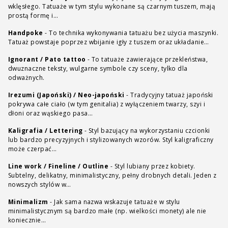
wklęsłego. Tatuaże w tym stylu wykonane są czarnym tuszem, mają
prostą formę i…
Handpoke
-
To technika wykonywania tatuażu bez użycia maszynki.
Tatuaż powstaje poprzez wbijanie igły z tuszem oraz układanie…
Ignorant / Pato tattoo
-
To tatuaże zawierające przekleństwa,
dwuznaczne teksty, wulgarne symbole czy sceny, tylko dla
odważnych.
Irezumi (Japoński) / Neo-japoński
-
Tradycyjny tatuaż japoński
pokrywa całe ciało (w tym genitalia) z wyłączeniem twarzy, szyi i
dłoni oraz wąskiego pasa…
Kaligrafia / Lettering
-
Styl bazujący na wykorzystaniu czcionki
lub bardzo precyzyjnych i stylizowanych wzorów. Styl kaligraficzny
może czerpać…
Line work / Fineline / Outline
-
Styl lubiany przez kobiety.
Subtelny, delikatny, minimalistyczny, pełny drobnych detali. Jeden z
nowszych stylów w…
Minimalizm
-
Jak sama nazwa wskazuje tatuaże w stylu
minimalistycznym są bardzo małe (np. wielkości monety) ale nie
koniecznie…