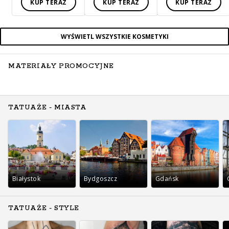
KUP TERAZ
KUP TERAZ
KUP TERAZ
WYŚWIETL WSZYSTKIE KOSMETYKI
MATERIAŁY PROMOCYJNE
TATUAŻE - MIASTA
Białystok
Bydgoszcz
Gdańsk
TATUAŻE - STYLE