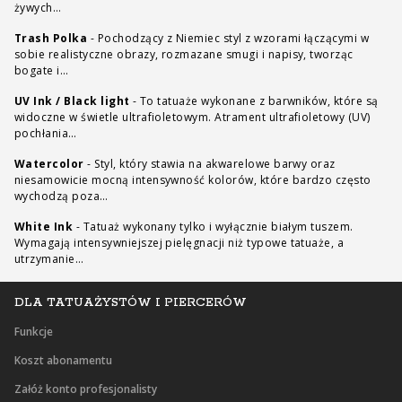
żywych…
Trash Polka
-
Pochodzący z Niemiec styl z wzorami łączącymi w
sobie realistyczne obrazy, rozmazane smugi i napisy, tworząc
bogate i…
UV Ink / Black light
-
To tatuaże wykonane z barwników, które są
widoczne w świetle ultrafioletowym. Atrament ultrafioletowy (UV)
pochłania…
Watercolor
-
Styl, który stawia na akwarelowe barwy oraz
niesamowicie mocną intensywność kolorów, które bardzo często
wychodzą poza…
White Ink
-
Tatuaż wykonany tylko i wyłącznie białym tuszem.
Wymagają intensywniejszej pielęgnacji niż typowe tatuaże, a
utrzymanie…
DLA TATUAŻYSTÓW I PIERCERÓW
Funkcje
Koszt abonamentu
Załóż konto profesjonalisty