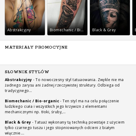
Abstrakcyjny
Biomechanic / Bio-organic
Black & Grey
MATERIAŁY PROMOCYJNE
SŁOWNIK STYLÓW
Abstrakcyjny
-
To nowoczesny styl tatuaowania. Zwykle nie ma
żadnego zarysu ani żadnej rzeczywistej struktury. Odbiega od
tradycyjnego…
Biomechanic / Bio-organic
-
Ten styl ma na celu połączenie
ludzkiego ciała i wszystkich jego krzywizn z elementami
mechanicznymi np. tłoki, śruby,…
Black & Grey
-
Tatuaż wykonany tą techniką powstaje z użyciem
tylko czarnego tuszu i jego stopniowanych odcieni z białym
włącznie.…