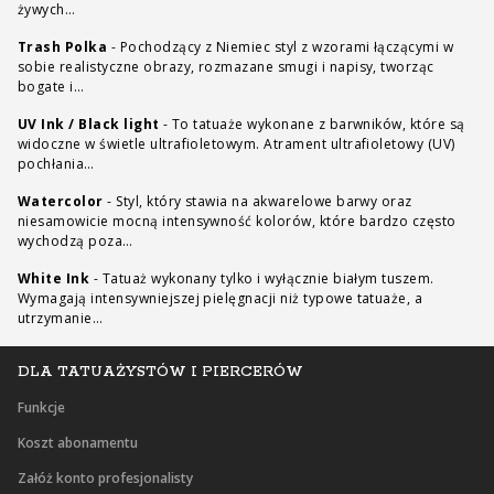
żywych…
Trash Polka
-
Pochodzący z Niemiec styl z wzorami łączącymi w
sobie realistyczne obrazy, rozmazane smugi i napisy, tworząc
bogate i…
UV Ink / Black light
-
To tatuaże wykonane z barwników, które są
widoczne w świetle ultrafioletowym. Atrament ultrafioletowy (UV)
pochłania…
Watercolor
-
Styl, który stawia na akwarelowe barwy oraz
niesamowicie mocną intensywność kolorów, które bardzo często
wychodzą poza…
White Ink
-
Tatuaż wykonany tylko i wyłącznie białym tuszem.
Wymagają intensywniejszej pielęgnacji niż typowe tatuaże, a
utrzymanie…
DLA TATUAŻYSTÓW I PIERCERÓW
Funkcje
Koszt abonamentu
Załóż konto profesjonalisty