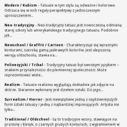
Modern / Kubizm
-
Tatuaże w tym stylu są odważne i kolorowe.
Odrzuca się w nich reguły perspektywy z jednoczesnym
uproszczeniem…
Neo-tradycyjny
-
Neo-tradycyjny tatuaż jest nowoczesną odmianą
starej szkoły lub amerykańskiego tradycyjnego tatuażu. Podobnie
jak…
Newschool / Graffiti / Cartoon
-
Charakteryzuje się wyraźnymi
konturami, szeroką gamą jaskrawych kolorów. Jest ulepszoną
wersją oldschoolu, stawia na…
Polinezyjski / Tribal
-
Tradycyjny tatuaż był swoistym językiem –
znakiem przynależności do plemiennej społeczności. Może
reprezentować wiele…
Realizm
-
Tatuaże realizmu wyglądają dokładnie jak zdjęcie na
skórze. Starannie wykonany jest dziełem sztuki. Do jego…
Surrealizm / Horror
-
Jest niewątpliwie jedną z najdziwniejszych
form sztuki tatuaży i jedną z najbardziej imponujących. Artysta nie
tylko…
Traditional / Oldschool
-
Są to tradycyjne wzory, stawiające na
prostotę i klasyk, o czarnych grubych konturach, z wypełnieniem w