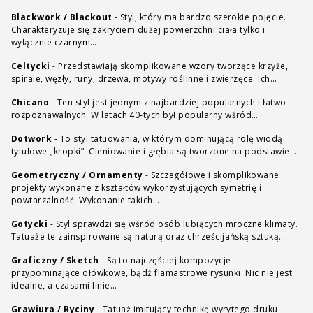
Blackwork / Blackout
-
Styl, który ma bardzo szerokie pojęcie.
Charakteryzuje się zakryciem dużej powierzchni ciała tylko i
wyłącznie czarnym…
Celtycki
-
Przedstawiają skomplikowane wzory tworzące krzyże,
spirale, węzły, runy, drzewa, motywy roślinne i zwierzęce. Ich…
Chicano
-
Ten styl jest jednym z najbardziej popularnych i łatwo
rozpoznawalnych. W latach 40-tych był popularny wśród…
Dotwork
-
To styl tatuowania, w którym dominującą rolę wiodą
tytułowe „kropki”. Cieniowanie i głębia są tworzone na podstawie…
Geometryczny / Ornamenty
-
Szczegółowe i skomplikowane
projekty wykonane z kształtów wykorzystujących symetrię i
powtarzalność. Wykonanie takich…
Gotycki
-
Styl sprawdzi się wśród osób lubiących mroczne klimaty.
Tatuaże te zainspirowane są naturą oraz chrześcijańską sztuką…
Graficzny / Sketch
-
Są to najczęściej kompozycje
przypominające ołówkowe, bądź flamastrowe rysunki. Nic nie jest
idealne, a czasami linie…
Grawiura / Ryciny
-
Tatuaż imitujący technikę wyrytego druku