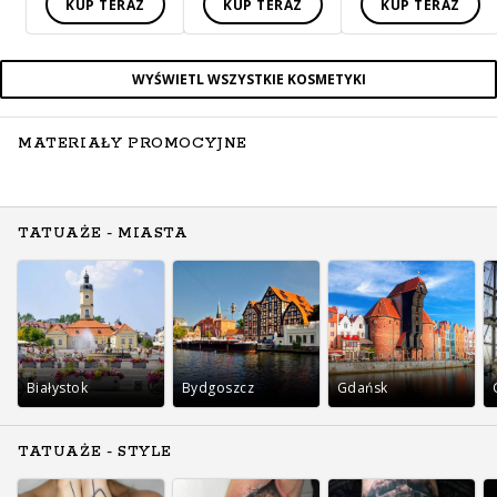
KUP TERAZ
KUP TERAZ
KUP TERAZ
WYŚWIETL WSZYSTKIE KOSMETYKI
MATERIAŁY PROMOCYJNE
TATUAŻE - MIASTA
Białystok
Bydgoszcz
Gdańsk
TATUAŻE - STYLE