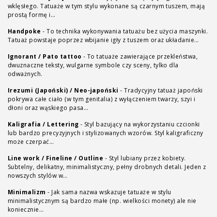
wklęsłego. Tatuaże w tym stylu wykonane są czarnym tuszem, mają
prostą formę i…
Handpoke
-
To technika wykonywania tatuażu bez użycia maszynki.
Tatuaż powstaje poprzez wbijanie igły z tuszem oraz układanie…
Ignorant / Pato tattoo
-
To tatuaże zawierające przekleństwa,
dwuznaczne teksty, wulgarne symbole czy sceny, tylko dla
odważnych.
Irezumi (Japoński) / Neo-japoński
-
Tradycyjny tatuaż japoński
pokrywa całe ciało (w tym genitalia) z wyłączeniem twarzy, szyi i
dłoni oraz wąskiego pasa…
Kaligrafia / Lettering
-
Styl bazujący na wykorzystaniu czcionki
lub bardzo precyzyjnych i stylizowanych wzorów. Styl kaligraficzny
może czerpać…
Line work / Fineline / Outline
-
Styl lubiany przez kobiety.
Subtelny, delikatny, minimalistyczny, pełny drobnych detali. Jeden z
nowszych stylów w…
Minimalizm
-
Jak sama nazwa wskazuje tatuaże w stylu
minimalistycznym są bardzo małe (np. wielkości monety) ale nie
koniecznie…