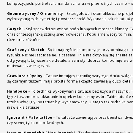
kompozycjach, portretach, mandalach oraz w przeróżnych czarno – s
Geometryczny / Ornamenty
-
Szczegółowe i skomplikowane projek
wykorzystujących symetrię i powtarzalność. Wykonanie takich tatuaży
Gotycki
-
Styl sprawdzi się wśród osób lubiących mroczne klimaty. T
oraz chrześcijańską sztuką średniowieczną. Popularne wzory to m.in.
róże oraz różańce.
Graficzny / Sketch
-
Są to najczęściej kompozycje przypominające
rysunki. Nic nie jest idealne, a czasami linie nie dotykają się ani nie
odgrywają tutaj wszelakie detale, a sam styl dobrze komponuje się w 
motywami zwierzęcymi.
Grawiura / Ryciny
-
Tatuaż imitujący technikę wyrytego druku wklęs
są czarnym tuszem, mają prostą formę i często zawierają dużo detali
Handpoke
-
To technika wykonywania tatuażu bez użycia maszynki. 
igły z tuszem oraz układanie kropek w konkretny wzór. Takie tatuaże 
trzeba wbić igły, by tatuaż był wycieniowany. Dlatego też techniką 
niewielkie tatuaże.
Ignorant / Pato tattoo
-
To tatuaże zawierające przekleństwa, dwu
czy sceny, tylko dla odważnych.
Irezumi (Japoński) / Neo-japoński
-
Tradycyjny tatuaż japoński pok