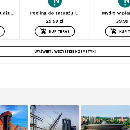
tuażu…
Peeling do tatuażu i…
Mydło w pi
29,99 zł
39,99 
KUP TERAZ
KUP 
WYŚWIETL WSZYSTKIE KOSMETYKI