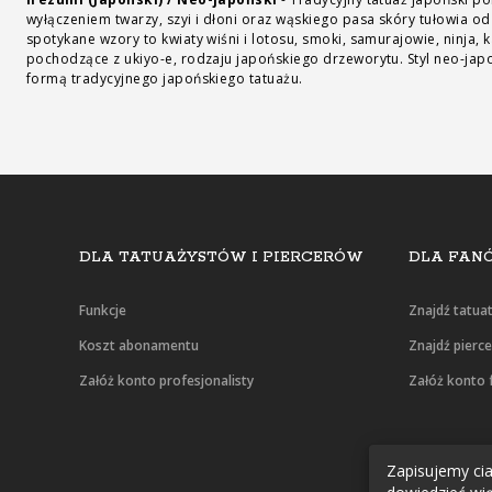
wyłączeniem twarzy, szyi i dłoni oraz wąskiego pasa skóry tułowia od
spotykane wzory to kwiaty wiśni i lotosu, smoki, samurajowie, ninja, 
pochodzące z ukiyo-e, rodzaju japońskiego drzeworytu. Styl neo-japoń
formą tradycyjnego japońskiego tatuażu.
DLA TATUAŻYSTÓW I PIERCERÓW
DLA FANÓ
Funkcje
Znajdź tatua
Koszt abonamentu
Znajdź pierc
Załóż konto profesjonalisty
Załóż konto 
Zapisujemy cias