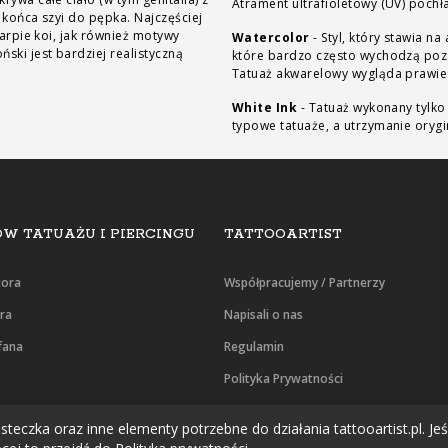
Atrament ultrafioletowy (UV) pochła
 końca szyi do pępka. Najczęściej
karpie koi, jak również motywy
Watercolor
-
Styl, który stawia 
ski jest bardziej realistyczną
które bardzo często wychodzą poza
Tatuaż akwarelowy wygląda prawie
White Ink
-
Tatuaż wykonany tylko 
typowe tatuaże, a utrzymanie orygi
W TATUAŻU I PIERCINGU
TATTOOARTIST
tora
Współpracujemy / Partnerzy
era
Napisali o nas
fana
Regulamin
Polityka Prywatności
Oświadczenie RODO
teczka oraz inne elementy potrzebne do działania tattooartist.pl. Jeśl