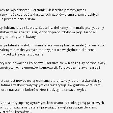
jący na wykorzystaniu czcionki lub bardzo precyzyjnych i
ficzny może czerpać z klasycznych wzorów pisma z zamierzchłych
 z pismem dzisiejszym.
tyl lubiany przez kobiety. Subtelny, delikatny, minimalistyczny, pełny
 stylów w świecie tatuażu, który dopiero zdobywa popularność.
ury geometryczne, kwiaty.
zuje tatuaże w stylu minimalistycznym są bardzo małe (np. wielkości
alistycznych tatuaży jest ich względnie niska cena,
lny ból w trakcie tatuowania.
stylu są odważne i kolorowe. Odrzuca się w nich reguły perspektywy
metrycznych elementów kompozycji. To połączenie awangardy i
tatuaż jest nowoczesną odmianą starej szkoły lub amerykańskiego
 tatuaże w stylu tradycyjnym charakteryzuje się grubym konturem.
oraz nasycenie kolorów. Neo-tradycyjne tatuaże zwykle
Charakteryzuje się wyraźnymi konturami, szeroką gamą jaskrawych
schoolu, stawia na detale i przywiązuje większą uwagę do cieni.
graffiti i kreskówek.