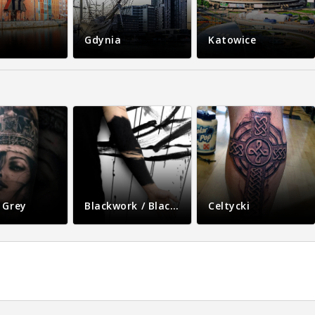
Gdynia
Katowice
 Grey
Blackwork / Blackout
Celtycki