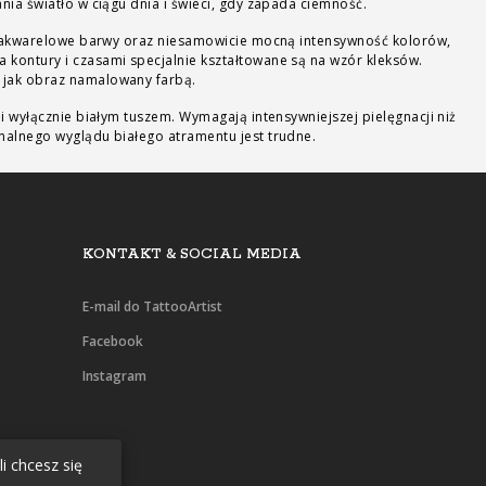
nia światło w ciągu dnia i świeci, gdy zapada ciemność.
na akwarelowe barwy oraz niesamowicie mocną intensywność kolorów,
 kontury i czasami specjalnie kształtowane są na wzór kleksów.
 jak obraz namalowany farbą.
i wyłącznie białym tuszem. Wymagają intensywniejszej pielęgnacji niż
nalnego wyglądu białego atramentu jest trudne.
KONTAKT & SOCIAL MEDIA
E-mail do TattooArtist
Facebook
Instagram
i chcesz się