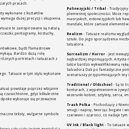
zarych pracach.
Polinezyjski / Tribal
-
Tradycyjny
ty wykonane z kształtów
plemiennej społeczności. Może rep
 wymaga dużej precyzji i skupienia.
maoryskich, indonezyjskich lub haw
mandale, które zamiast elementów 
atuaże te zainspirowane są naturą
 czaszki, pentagramy, kostuchy,
Realizm
-
Tatuaże realizmu wygląd
sztuki. Do jego sporządzenia niez
tatuatora.
 ołówkowe, bądź flamastrowe
 zamykają. Bardzo dużą rolę
Surrealizm / Horror
-
Jest niewątp
różnych portretach i tatuażach z
najbardziej imponujących. Artysta 
także bardzo wykwalifikowaną rękę
Salvadora Dali po fantastyczne pot
łego. Tatuaże w tym stylu wykonane
scenariuszy przypominających sny 
.
Traditional / Oldschool
-
Są to t
Tatuaż powstaje poprzez wbijanie
konturach, z wypełnieniem w żywych
są czasochłonne, gdyż kilkukrotne
wizerunki kobiet, sztylety, serca, im
handpoke wykonuje się przeważnie
Trash Polka
-
Pochodzący z Niemie
smugi i napisy, tworząc bogate i w
znaczne teksty, wulgarne symbole
czerwieni i szarości, co nadaje ty
UV Ink / Black light
-
To tatuaże 
rywa całe ciało (w tym genitalia) z