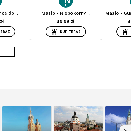
ance do…
Masło - Niepokorny…
Masło - G
zł
39,99 zł
3
TERAZ
KUP TERAZ