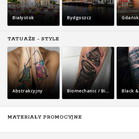
Białystok
Bydgoszcz
Gdańsk
TATUAŻE - STYLE
Abstrakcyjny
Biomechanic / Bio-organic
Black &
MATERIAŁY PROMOCYJNE