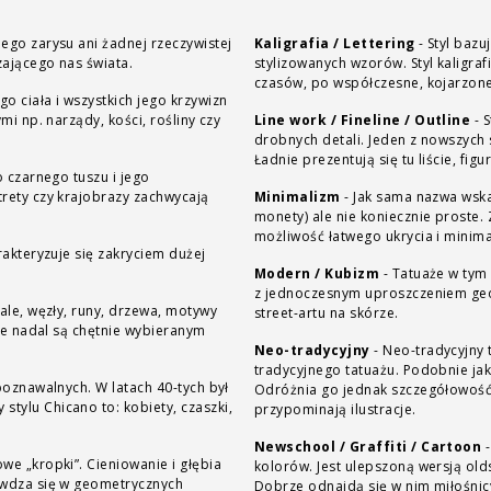
ego zarysu ani żadnej rzeczywistej
Kaligrafia / Lettering
-
Styl bazu
zającego nas świata.
stylizowanych wzorów. Styl kaligra
czasów, po współczesne, kojarzone
go ciała i wszystkich jego krzywizn
mi np. narządy, kości, rośliny czy
Line work / Fineline / Outline
-
S
drobnych detali. Jeden z nowszych
Ładnie prezentują się tu liście, fig
 czarnego tuszu i jego
trety czy krajobrazy zachwycają
Minimalizm
-
Jak sama nazwa wska
monety) ale nie koniecznie proste. Zaletą minim
możliwość łatwego ukrycia i minima
rakteryzuje się zakryciem dużej
Modern / Kubizm
-
Tatuaże w tym 
z jednoczesnym uproszczeniem geo
ale, węzły, runy, drzewa, motywy
street-artu na skórze.
 że nadal są chętnie wybieranym
Neo-tradycyjny
-
Neo-tradycyjny 
tradycyjnego tatuażu. Podobnie jak
poznawalnych. W latach 40-tych był
Odróżnia go jednak szczegółowość 
tylu Chicano to: kobiety, czaszki,
przypominają ilustracje.
Newschool / Graffiti / Cartoon
-
we „kropki”. Cieniowanie i głębia
kolorów. Jest ulepszoną wersją old
rawdza się w geometrycznych
Dobrze odnajdą się w nim miłośnicy 