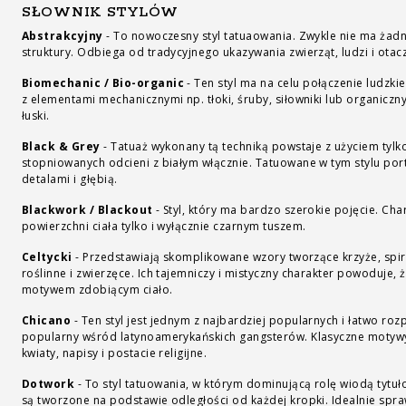
SŁOWNIK STYLÓW
Abstrakcyjny
-
To nowoczesny styl tatuaowania. Zwykle nie ma żadn
struktury. Odbiega od tradycyjnego ukazywania zwierząt, ludzi i otac
Biomechanic / Bio-organic
-
Ten styl ma na celu połączenie ludzkie
z elementami mechanicznymi np. tłoki, śruby, siłowniki lub organiczny
łuski.
Black & Grey
-
Tatuaż wykonany tą techniką powstaje z użyciem tylko
stopniowanych odcieni z białym włącznie. Tatuowane w tym stylu por
detalami i głębią.
Blackwork / Blackout
-
Styl, który ma bardzo szerokie pojęcie. Cha
powierzchni ciała tylko i wyłącznie czarnym tuszem.
Celtycki
-
Przedstawiają skomplikowane wzory tworzące krzyże, spir
roślinne i zwierzęce. Ich tajemniczy i mistyczny charakter powoduje,
motywem zdobiącym ciało.
Chicano
-
Ten styl jest jednym z najbardziej popularnych i łatwo roz
popularny wśród latynoamerykańskich gangsterów. Klasyczne motywy s
kwiaty, napisy i postacie religijne.
Dotwork
-
To styl tatuowania, w którym dominującą rolę wiodą tytuło
są tworzone na podstawie odległości od każdej kropki. Idealnie sp