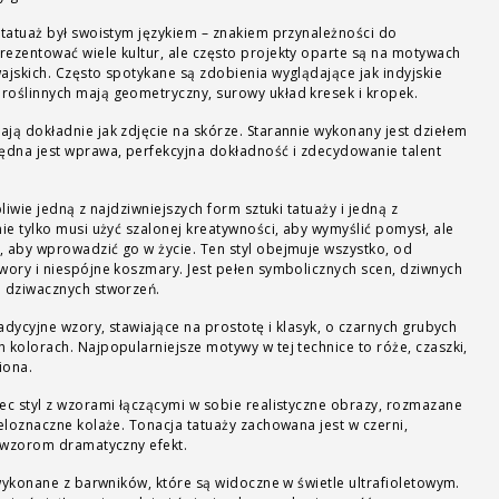
 tatuaż był swoistym językiem – znakiem przynależności do
rezentować wiele kultur, ale często projekty oparte są na motywach
ajskich. Często spotykane są zdobienia wyglądające jak indyjskie
roślinnych mają geometryczny, surowy układ kresek i kropek.
ają dokładnie jak zdjęcie na skórze. Starannie wykonany jest dziełem
będna jest wprawa, perfekcyjna dokładność i zdecydowanie talent
liwie jedną z najdziwniejszych form sztuki tatuaży i jedną z
nie tylko musi użyć szalonej kreatywności, aby wymyślić pomysł, ale
, aby wprowadzić go w życie. Ten styl obejmuje wszystko, od
wory i niespójne koszmary. Jest pełen symbolicznych scen, dziwnych
i dziwacznych stworzeń.
radycyjne wzory, stawiające na prostotę i klasyk, o czarnych grubych
 kolorach. Najpopularniejsze motywy w tej technice to róże, czaszki,
iona.
c styl z wzorami łączącymi w sobie realistyczne obrazy, rozmazane
ieloznaczne kolaże. Tonacja tatuaży zachowana jest w czerni,
m wzorom dramatyczny efekt.
wykonane z barwników, które są widoczne w świetle ultrafioletowym.