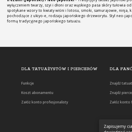
wyłączeniem twarzy, szyi i dłoni oraz wąskiego pasa skóry tułowia od
spotykane wzory to kwiaty wiśni i lotosu, smoki, samurajowie, ninja, 
pochodzące z ukiyo-e, rodzaju japońskiego drzeworytu. Styl neo-japoń
formą tradycyjnego japońskiego tatuażu.
DLA TATUAŻYSTÓW I PIERCERÓW
DLA FANÓ
Funkcje
Znajdź tatua
Koszt abonamentu
Znajdź pierc
Załóż konto profesjonalisty
Załóż konto 
Zapisujemy cias