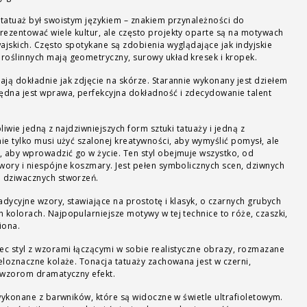
 tatuaż był swoistym językiem – znakiem przynależności do
rezentować wiele kultur, ale często projekty oparte są na motywach
ajskich. Często spotykane są zdobienia wyglądające jak indyjskie
roślinnych mają geometryczny, surowy układ kresek i kropek.
ają dokładnie jak zdjęcie na skórze. Starannie wykonany jest dziełem
będna jest wprawa, perfekcyjna dokładność i zdecydowanie talent
liwie jedną z najdziwniejszych form sztuki tatuaży i jedną z
nie tylko musi użyć szalonej kreatywności, aby wymyślić pomysł, ale
, aby wprowadzić go w życie. Ten styl obejmuje wszystko, od
wory i niespójne koszmary. Jest pełen symbolicznych scen, dziwnych
i dziwacznych stworzeń.
radycyjne wzory, stawiające na prostotę i klasyk, o czarnych grubych
 kolorach. Najpopularniejsze motywy w tej technice to róże, czaszki,
iona.
c styl z wzorami łączącymi w sobie realistyczne obrazy, rozmazane
ieloznaczne kolaże. Tonacja tatuaży zachowana jest w czerni,
m wzorom dramatyczny efekt.
wykonane z barwników, które są widoczne w świetle ultrafioletowym.