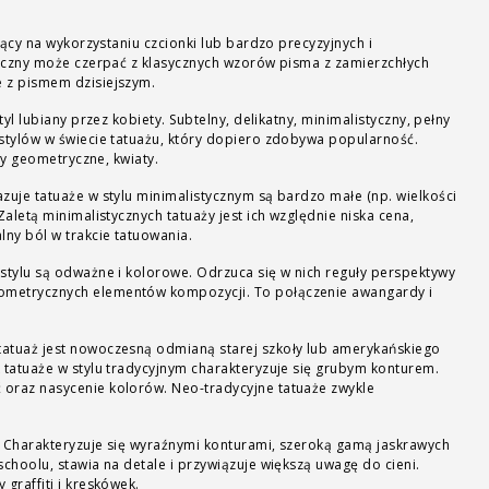
jący na wykorzystaniu czcionki lub bardzo precyzyjnych i
ficzny może czerpać z klasycznych wzorów pisma z zamierzchłych
 z pismem dzisiejszym.
tyl lubiany przez kobiety. Subtelny, delikatny, minimalistyczny, pełny
 stylów w świecie tatuażu, który dopiero zdobywa popularność.
ury geometryczne, kwiaty.
zuje tatuaże w stylu minimalistycznym są bardzo małe (np. wielkości
alistycznych tatuaży jest ich względnie niska cena,
lny ból w trakcie tatuowania.
stylu są odważne i kolorowe. Odrzuca się w nich reguły perspektywy
metrycznych elementów kompozycji. To połączenie awangardy i
tatuaż jest nowoczesną odmianą starej szkoły lub amerykańskiego
 tatuaże w stylu tradycyjnym charakteryzuje się grubym konturem.
oraz nasycenie kolorów. Neo-tradycyjne tatuaże zwykle
Charakteryzuje się wyraźnymi konturami, szeroką gamą jaskrawych
schoolu, stawia na detale i przywiązuje większą uwagę do cieni.
graffiti i kreskówek.