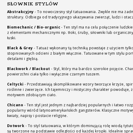
SŁOWNIK STYLÓW
Abstrakcyjny
-
To nowoczesny styl tatuaowania. Zwykle nie ma żadn
struktury. Odbiega od tradycyjnego ukazywania zwierząt, ludzi i otac
Biomechanic / Bio-organic
-
Ten styl ma na celu połączenie ludzkie
z elementami mechanicznymi np. tłoki, śruby, siłowniki lub organiczny
łuski.
Black & Grey
-
Tatuaż wykonany tą techniką powstaje z użyciem tylko
stopniowanych odcieni z białym włącznie. Tatuowane w tym stylu por
detalami i głębią.
Blackwork / Blackout
-
Styl, który ma bardzo szerokie pojęcie. Cha
powierzchni ciała tylko i wyłącznie czarnym tuszem.
Celtycki
-
Przedstawiają skomplikowane wzory tworzące krzyże, spir
roślinne i zwierzęce. Ich tajemniczy i mistyczny charakter powoduje,
motywem zdobiącym ciało.
Chicano
-
Ten styl jest jednym z najbardziej popularnych i łatwo roz
popularny wśród latynoamerykańskich gangsterów. Klasyczne motywy s
kwiaty, napisy i postacie religijne.
Dotwork
-
To styl tatuowania, w którym dominującą rolę wiodą tytuło
są tworzone na podstawie odległości od każdej kropki. Idealnie sp