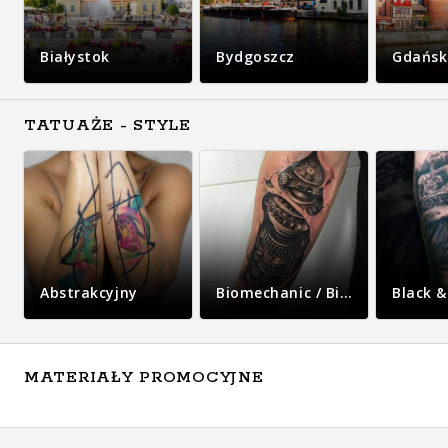
Białystok
Bydgoszcz
Gdańsk
TATUAŻE - STYLE
Abstrakcyjny
Biomechanic / Bio-organic
Black &
MATERIAŁY PROMOCYJNE