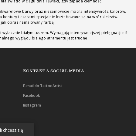
nia światło w ciągu dnia i świeci, gdy zapada ciemność.
na akwarelowe barwy oraz niesamowicie mocną intensywność kolorów,
 kontury i czasami specjalnie kształtowane są na wzór kleksów.
 jak obraz namalowany farbą.
i wyłącznie białym tuszem. Wymagają intensywniejszej pielęgnacji niż
nalnego wyglądu białego atramentu jest trudne.
KONTAKT & SOCIAL MEDIA
E-mail do TattooArtist
Facebook
Instagram
i chcesz się