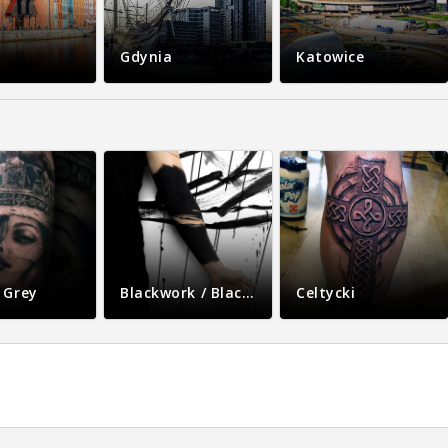
Gdynia
Katowice
 Grey
Blackwork / Blackout
Celtycki