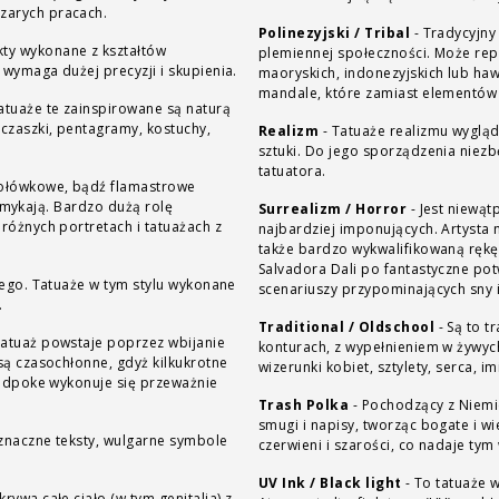
zarych pracach.
Polinezyjski / Tribal
-
Tradycyjny
ty wykonane z kształtów
plemiennej społeczności. Może rep
 wymaga dużej precyzji i skupienia.
maoryskich, indonezyjskich lub haw
mandale, które zamiast elementów 
atuaże te zainspirowane są naturą
 czaszki, pentagramy, kostuchy,
Realizm
-
Tatuaże realizmu wygląd
sztuki. Do jego sporządzenia niez
tatuatora.
 ołówkowe, bądź flamastrowe
 zamykają. Bardzo dużą rolę
Surrealizm / Horror
-
Jest niewątp
różnych portretach i tatuażach z
najbardziej imponujących. Artysta 
także bardzo wykwalifikowaną rękę
Salvadora Dali po fantastyczne pot
łego. Tatuaże w tym stylu wykonane
scenariuszy przypominających sny 
.
Traditional / Oldschool
-
Są to t
Tatuaż powstaje poprzez wbijanie
konturach, z wypełnieniem w żywych
są czasochłonne, gdyż kilkukrotne
wizerunki kobiet, sztylety, serca, im
handpoke wykonuje się przeważnie
Trash Polka
-
Pochodzący z Niemie
smugi i napisy, tworząc bogate i w
znaczne teksty, wulgarne symbole
czerwieni i szarości, co nadaje ty
UV Ink / Black light
-
To tatuaże 
rywa całe ciało (w tym genitalia) z