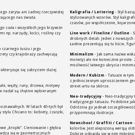
ego zarysu ani żadnej rzeczywistej
Kaligrafia / Lettering
-
Styl bazu
zającego nas świata.
stylizowanych wzorów. Styl kaligra
czasów, po współczesne, kojarzone
go ciała i wszystkich jego krzywizn
mi np. narządy, kości, rośliny czy
Line work / Fineline / Outline
-
S
drobnych detali. Jeden z nowszych
Ładnie prezentują się tu liście, fig
 czarnego tuszu i jego
trety czy krajobrazy zachwycają
Minimalizm
-
Jak sama nazwa wska
monety) ale nie koniecznie proste. Zaletą minim
możliwość łatwego ukrycia i minima
rakteryzuje się zakryciem dużej
Modern / Kubizm
-
Tatuaże w tym 
z jednoczesnym uproszczeniem geo
ale, węzły, runy, drzewa, motywy
street-artu na skórze.
 że nadal są chętnie wybieranym
Neo-tradycyjny
-
Neo-tradycyjny 
tradycyjnego tatuażu. Podobnie jak
poznawalnych. W latach 40-tych był
Odróżnia go jednak szczegółowość 
tylu Chicano to: kobiety, czaszki,
przypominają ilustracje.
Newschool / Graffiti / Cartoon
-
we „kropki”. Cieniowanie i głębia
kolorów. Jest ulepszoną wersją old
rawdza się w geometrycznych
Dobrze odnajdą się w nim miłośnicy 