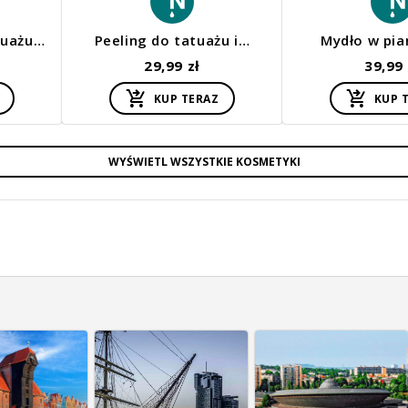
tuażu…
Peeling do tatuażu i…
Mydło w pi
29,99 zł
39,99 
KUP TERAZ
KUP 
WYŚWIETL WSZYSTKIE KOSMETYKI