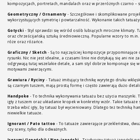
kompozycjach, portretach, mandalach oraz w przeróżnych czarno – s
Geometryczny / Ornamenty
-
Szczegółowe i skomplikowane projek
wykorzystujących symetrię i powtarzalność. Wykonanie takich tatuaży
Gotycki
-
Styl sprawdzi się wśród osób lubiących mroczne klimaty. T
oraz chrześcijańską sztuką średniowieczną. Popularne wzory to m.in.
róże oraz różańce.
Graficzny / Sketch
-
Są to najczęściej kompozycje przypominające
rysunki. Nic nie jest idealne, a czasami linie nie dotykają się ani nie
odgrywają tutaj wszelakie detale, a sam styl dobrze komponuje się w 
motywami zwierzęcymi.
Grawiura / Ryciny
-
Tatuaż imitujący technikę wyrytego druku wklęs
są czarnym tuszem, mają prostą formę i często zawierają dużo detali
Handpoke
-
To technika wykonywania tatuażu bez użycia maszynki. 
igły z tuszem oraz układanie kropek w konkretny wzór. Takie tatuaże 
trzeba wbić igły, by tatuaż był wycieniowany. Dlatego też techniką 
niewielkie tatuaże.
Ignorant / Pato tattoo
-
To tatuaże zawierające przekleństwa, dwu
czy sceny, tylko dla odważnych.
Irezumi (Japoński) / Neo-japoński
-
Tradycyjny tatuaż japoński pok