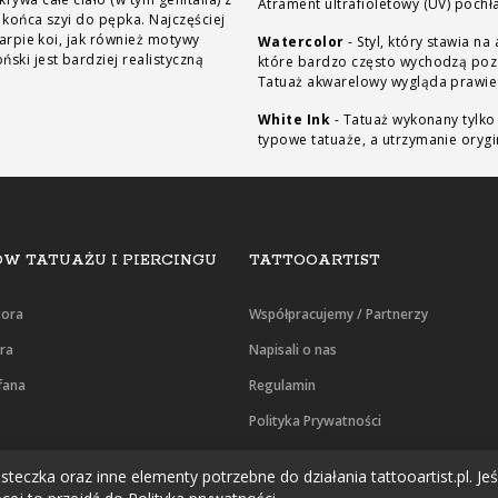
Atrament ultrafioletowy (UV) pochła
 końca szyi do pępka. Najczęściej
karpie koi, jak również motywy
Watercolor
-
Styl, który stawia 
ski jest bardziej realistyczną
które bardzo często wychodzą poza
Tatuaż akwarelowy wygląda prawie
White Ink
-
Tatuaż wykonany tylko 
typowe tatuaże, a utrzymanie orygi
W TATUAŻU I PIERCINGU
TATTOOARTIST
tora
Współpracujemy / Partnerzy
era
Napisali o nas
fana
Regulamin
Polityka Prywatności
Oświadczenie RODO
teczka oraz inne elementy potrzebne do działania tattooartist.pl. Jeśl