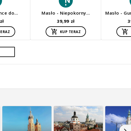
ance do…
Masło - Niepokorny…
Masło - G
zł
39,99 zł
3
TERAZ
KUP TERAZ