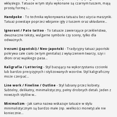
wklęsłego. Tatuaże w tym stylu wykonane są czarnym tuszem, mają
prostą formę i…
Handpoke
-
To technika wykonywania tatuażu bez użycia maszynki.
Tatuaż powstaje poprzez wbijanie igły z tuszem oraz układanie…
Ignorant / Pato tattoo
-
To tatuaże zawierające przekleństwa,
dwuznaczne teksty, wulgarne symbole czy sceny, tylko dla
odważnych.
Irezumi (Japoński) / Neo-japoński
-
Tradycyjny tatuaż japoński
pokrywa całe ciało (w tym genitalia) z wyłączeniem twarzy, szyi i
dłoni oraz wąskiego pasa…
Kaligrafia / Lettering
-
Styl bazujący na wykorzystaniu czcionki
lub bardzo precyzyjnych i stylizowanych wzorów. Styl kaligraficzny
może czerpać…
Line work / Fineline / Outline
-
Styl lubiany przez kobiety.
Subtelny, delikatny, minimalistyczny, pełny drobnych detali. Jeden z
nowszych stylów w…
Minimalizm
-
Jak sama nazwa wskazuje tatuaże w stylu
minimalistycznym są bardzo małe (np. wielkości monety) ale nie
koniecznie…