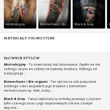
Abstrakcyjny
Biomechanic / Bio-organic
Black & Grey
MATERIAŁY PROMOCYJNE
SŁOWNIK STYLÓW
Abstrakcyjny
-
To nowoczesny styl tatuaowania. Zwykle nie ma
żadnego zarysu ani żadnej rzeczywistej struktury. Odbiega od
tradycyjnego…
Biomechanic / Bio-organic
-
Ten styl ma na celu połączenie
ludzkiego ciała i wszystkich jego krzywizn z elementami
mechanicznymi np. tłoki, śruby,…
Black & Grey
-
Tatuaż wykonany tą techniką powstaje z użyciem
tylko czarnego tuszu i jego stopniowanych odcieni z białym
włącznie.…