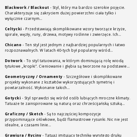
Blackwork / Blackout
-
Styl, który ma bardzo szerokie pojęcie.
Charakteryzuje się zakryciem dużej powierzchni ciała tylko i
wyłącznie czarnym…
Celtycki
-
Przedstawiają skomplikowane wzory tworzące krzyże,
spirale, węzły, runy, drzewa, motywy roślinne i zwierzęce. Ich…
Chicano
-
Ten styl jest jednym z najbardziej popularnych i łatwo
rozpoznawalnych. W latach 40-tych był popularny wśród…
Dotwork
-
To styl tatuowania, w którym dominującą rolę wiodą
tytułowe „kropki”. Cieniowanie i głębia są tworzone na podstawie…
Geometryczny / Ornamenty
-
Szczegółowe i skomplikowane
projekty wykonane z kształtów wykorzystujących symetrię i
powtarzalność. Wykonanie takich…
Gotycki
-
Styl sprawdzi się wśród osób lubiących mroczne klimaty.
Tatuaże te zainspirowane są naturą oraz chrześcijańską sztuką…
Graficzny / Sketch
-
Są to najczęściej kompozycje
przypominające ołówkowe, bądź flamastrowe rysunki. Nic nie jest
idealne, a czasami linie…
Grawiura / Ryciny
-
Tatuaż imitujący technikę wyrytego druku