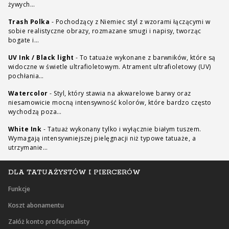
żywych…
Trash Polka
-
Pochodzący z Niemiec styl z wzorami łączącymi w
sobie realistyczne obrazy, rozmazane smugi i napisy, tworząc
bogate i…
UV Ink / Black light
-
To tatuaże wykonane z barwników, które są
widoczne w świetle ultrafioletowym. Atrament ultrafioletowy (UV)
pochłania…
Watercolor
-
Styl, który stawia na akwarelowe barwy oraz
niesamowicie mocną intensywność kolorów, które bardzo często
wychodzą poza…
White Ink
-
Tatuaż wykonany tylko i wyłącznie białym tuszem.
Wymagają intensywniejszej pielęgnacji niż typowe tatuaże, a
utrzymanie…
DLA TATUAŻYSTÓW I PIERCERÓW
Funkcje
Koszt abonamentu
Załóż konto profesjonalisty