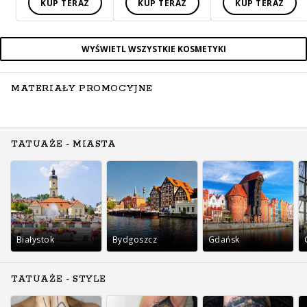
KUP TERAZ
KUP TERAZ
KUP TERAZ
WYŚWIETL WSZYSTKIE KOSMETYKI
MATERIAŁY PROMOCYJNE
TATUAŻE - MIASTA
Białystok
Bydgoszcz
Gdańsk
TATUAŻE - STYLE