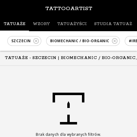
TATTOOARTIST
TATUAŻE
WZORY
TATUAŻYŚCI
STUDIA TATUAŻU
SZCZECIN
BIOMECHANIC / BIO-ORGANIC
#IR
TATUAŻE - SZCZECIN
| BIOMECHANIC / BIO-ORGANIC,
Brak danych dla wybranych filtrów.