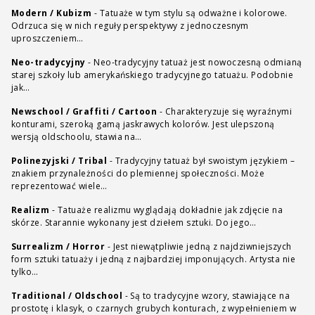
Modern / Kubizm
-
Tatuaże w tym stylu są odważne i kolorowe.
Odrzuca się w nich reguły perspektywy z jednoczesnym
uproszczeniem…
Neo-tradycyjny
-
Neo-tradycyjny tatuaż jest nowoczesną odmianą
starej szkoły lub amerykańskiego tradycyjnego tatuażu. Podobnie
jak…
Newschool / Graffiti / Cartoon
-
Charakteryzuje się wyraźnymi
konturami, szeroką gamą jaskrawych kolorów. Jest ulepszoną
wersją oldschoolu, stawia na…
Polinezyjski / Tribal
-
Tradycyjny tatuaż był swoistym językiem –
znakiem przynależności do plemiennej społeczności. Może
reprezentować wiele…
Realizm
-
Tatuaże realizmu wyglądają dokładnie jak zdjęcie na
skórze. Starannie wykonany jest dziełem sztuki. Do jego…
Surrealizm / Horror
-
Jest niewątpliwie jedną z najdziwniejszych
form sztuki tatuaży i jedną z najbardziej imponujących. Artysta nie
tylko…
Traditional / Oldschool
-
Są to tradycyjne wzory, stawiające na
prostotę i klasyk, o czarnych grubych konturach, z wypełnieniem w