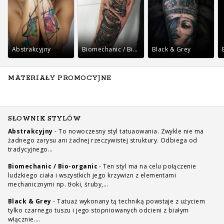
Abstrakcyjny
Biomechanic / Bio-organic
Black & Grey
MATERIAŁY PROMOCYJNE
SŁOWNIK STYLÓW
Abstrakcyjny
-
To nowoczesny styl tatuaowania. Zwykle nie ma
żadnego zarysu ani żadnej rzeczywistej struktury. Odbiega od
tradycyjnego…
Biomechanic / Bio-organic
-
Ten styl ma na celu połączenie
ludzkiego ciała i wszystkich jego krzywizn z elementami
mechanicznymi np. tłoki, śruby,…
Black & Grey
-
Tatuaż wykonany tą techniką powstaje z użyciem
tylko czarnego tuszu i jego stopniowanych odcieni z białym
włącznie.…