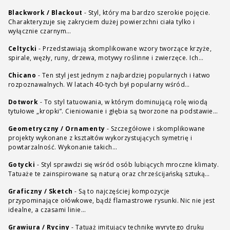
Blackwork / Blackout
-
Styl, który ma bardzo szerokie pojęcie.
Charakteryzuje się zakryciem dużej powierzchni ciała tylko i
wyłącznie czarnym…
Celtycki
-
Przedstawiają skomplikowane wzory tworzące krzyże,
spirale, węzły, runy, drzewa, motywy roślinne i zwierzęce. Ich…
Chicano
-
Ten styl jest jednym z najbardziej popularnych i łatwo
rozpoznawalnych. W latach 40-tych był popularny wśród…
Dotwork
-
To styl tatuowania, w którym dominującą rolę wiodą
tytułowe „kropki”. Cieniowanie i głębia są tworzone na podstawie…
Geometryczny / Ornamenty
-
Szczegółowe i skomplikowane
projekty wykonane z kształtów wykorzystujących symetrię i
powtarzalność. Wykonanie takich…
Gotycki
-
Styl sprawdzi się wśród osób lubiących mroczne klimaty.
Tatuaże te zainspirowane są naturą oraz chrześcijańską sztuką…
Graficzny / Sketch
-
Są to najczęściej kompozycje
przypominające ołówkowe, bądź flamastrowe rysunki. Nic nie jest
idealne, a czasami linie…
Grawiura / Ryciny
-
Tatuaż imitujący technikę wyrytego druku