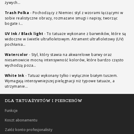
żywych…
Trash Polka
-
Pochodzący z Niemiec styl z wzorami łączącymi w
sobie realistyczne obrazy, rozmazane smugi i napisy, tworząc
bogate i…
UV Ink / Black light
-
To tatuaże wykonane z barwników, które są
widoczne w świetle ultrafioletowym. Atrament ultrafioletowy (UV)
pochłania…
Watercolor
-
Styl, który stawia na akwarelowe barwy oraz
niesamowicie mocną intensywność kolorów, które bardzo często
wychodzą poza…
White Ink
-
Tatuaż wykonany tylko i wyłącznie białym tuszem.
Wymagają intensywniejszej pielęgnacji niż typowe tatuaże, a
utrzymanie…
DLA TATUAŻYSTÓW I PIERCERÓW
Funkcje
Koszt abonamentu
Załóż konto profesjonalisty