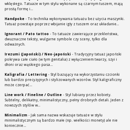
wklęsłego. Tatuaże w tym stylu wykonane są czarnym tuszem, mają
prostą formę i…
Handpoke
-
To technika wykonywania tatuażu bez użycia maszynki.
Tatuaż powstaje poprzez wbijanie igły z tuszem oraz układanie…
Ignorant / Pato tattoo
-
To tatuaże zawierające przekleństwa,
dwuznaczne teksty, wulgarne symbole czy sceny, tylko dla
odważnych.
Irezumi (Japoński) / Neo-japoński
-
Tradycyjny tatuaż japoński
pokrywa całe ciało (w tym genitalia) z wyłączeniem twarzy, szyi i
dłoni oraz wąskiego pasa…
Kaligrafia / Lettering
-
Styl bazujący na wykorzystaniu czcionki
lub bardzo precyzyjnych i stylizowanych wzorów. Styl kaligraficzny
może czerpać…
Line work / Fineline / Outline
-
Styl lubiany przez kobiety.
Subtelny, delikatny, minimalistyczny, pełny drobnych detali. Jeden z
nowszych stylów w…
Minimalizm
-
Jak sama nazwa wskazuje tatuaże w stylu
minimalistycznym są bardzo małe (np. wielkości monety) ale nie
koniecznie…