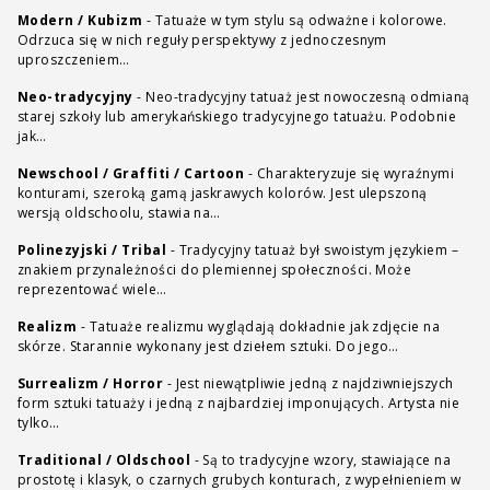
Modern / Kubizm
-
Tatuaże w tym stylu są odważne i kolorowe.
Odrzuca się w nich reguły perspektywy z jednoczesnym
uproszczeniem…
Neo-tradycyjny
-
Neo-tradycyjny tatuaż jest nowoczesną odmianą
starej szkoły lub amerykańskiego tradycyjnego tatuażu. Podobnie
jak…
Newschool / Graffiti / Cartoon
-
Charakteryzuje się wyraźnymi
konturami, szeroką gamą jaskrawych kolorów. Jest ulepszoną
wersją oldschoolu, stawia na…
Polinezyjski / Tribal
-
Tradycyjny tatuaż był swoistym językiem –
znakiem przynależności do plemiennej społeczności. Może
reprezentować wiele…
Realizm
-
Tatuaże realizmu wyglądają dokładnie jak zdjęcie na
skórze. Starannie wykonany jest dziełem sztuki. Do jego…
Surrealizm / Horror
-
Jest niewątpliwie jedną z najdziwniejszych
form sztuki tatuaży i jedną z najbardziej imponujących. Artysta nie
tylko…
Traditional / Oldschool
-
Są to tradycyjne wzory, stawiające na
prostotę i klasyk, o czarnych grubych konturach, z wypełnieniem w