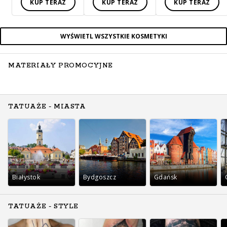
KUP TERAZ
KUP TERAZ
KUP TERAZ
WYŚWIETL WSZYSTKIE KOSMETYKI
MATERIAŁY PROMOCYJNE
TATUAŻE - MIASTA
Białystok
Bydgoszcz
Gdańsk
TATUAŻE - STYLE