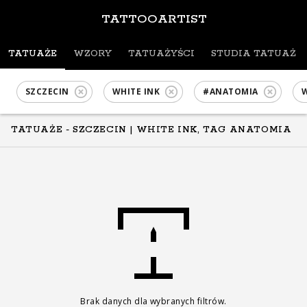
TATTOOARTIST
TATUAŻE
WZORY
TATUAŻYŚCI
STUDIA TATUAŻU
SZCZECIN
WHITE INK
#ANATOMIA
W
TATUAŻE - SZCZECIN
| WHITE INK, TAG ANATOMIA
Brak danych dla wybranych filtrów.