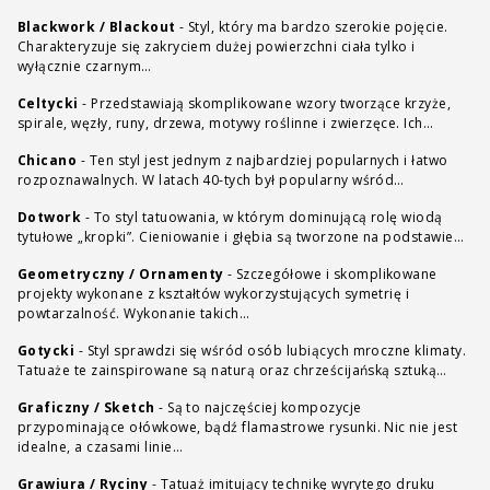
Blackwork / Blackout
-
Styl, który ma bardzo szerokie pojęcie.
Charakteryzuje się zakryciem dużej powierzchni ciała tylko i
wyłącznie czarnym…
Celtycki
-
Przedstawiają skomplikowane wzory tworzące krzyże,
spirale, węzły, runy, drzewa, motywy roślinne i zwierzęce. Ich…
Chicano
-
Ten styl jest jednym z najbardziej popularnych i łatwo
rozpoznawalnych. W latach 40-tych był popularny wśród…
Dotwork
-
To styl tatuowania, w którym dominującą rolę wiodą
tytułowe „kropki”. Cieniowanie i głębia są tworzone na podstawie…
Geometryczny / Ornamenty
-
Szczegółowe i skomplikowane
projekty wykonane z kształtów wykorzystujących symetrię i
powtarzalność. Wykonanie takich…
Gotycki
-
Styl sprawdzi się wśród osób lubiących mroczne klimaty.
Tatuaże te zainspirowane są naturą oraz chrześcijańską sztuką…
Graficzny / Sketch
-
Są to najczęściej kompozycje
przypominające ołówkowe, bądź flamastrowe rysunki. Nic nie jest
idealne, a czasami linie…
Grawiura / Ryciny
-
Tatuaż imitujący technikę wyrytego druku