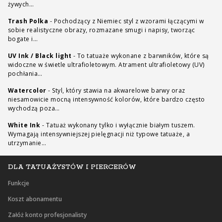
żywych…
Trash Polka
-
Pochodzący z Niemiec styl z wzorami łączącymi w
sobie realistyczne obrazy, rozmazane smugi i napisy, tworząc
bogate i…
UV Ink / Black light
-
To tatuaże wykonane z barwników, które są
widoczne w świetle ultrafioletowym. Atrament ultrafioletowy (UV)
pochłania…
Watercolor
-
Styl, który stawia na akwarelowe barwy oraz
niesamowicie mocną intensywność kolorów, które bardzo często
wychodzą poza…
White Ink
-
Tatuaż wykonany tylko i wyłącznie białym tuszem.
Wymagają intensywniejszej pielęgnacji niż typowe tatuaże, a
utrzymanie…
DLA TATUAŻYSTÓW I PIERCERÓW
Funkcje
Koszt abonamentu
Załóż konto profesjonalisty