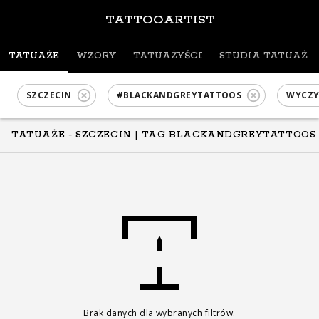
TATTOOARTIST
TATUAŻE
WZORY
TATUAŻYŚCI
STUDIA TATUAŻU
SZCZECIN
#BLACKANDGREYTATTOOS
WYCZY
TATUAŻE - SZCZECIN
| TAG BLACKANDGREYTATTOOS
Brak danych dla wybranych filtrów.