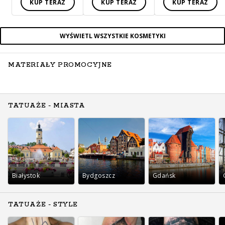
KUP TERAZ
KUP TERAZ
KUP TERAZ
WYŚWIETL WSZYSTKIE KOSMETYKI
MATERIAŁY PROMOCYJNE
TATUAŻE - MIASTA
Białystok
Bydgoszcz
Gdańsk
TATUAŻE - STYLE