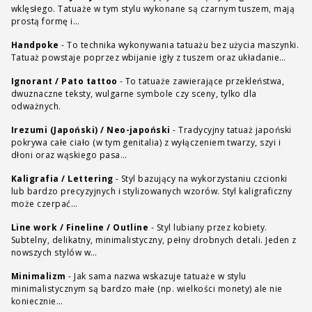
wklęsłego. Tatuaże w tym stylu wykonane są czarnym tuszem, mają
prostą formę i…
Handpoke
-
To technika wykonywania tatuażu bez użycia maszynki.
Tatuaż powstaje poprzez wbijanie igły z tuszem oraz układanie…
Ignorant / Pato tattoo
-
To tatuaże zawierające przekleństwa,
dwuznaczne teksty, wulgarne symbole czy sceny, tylko dla
odważnych.
Irezumi (Japoński) / Neo-japoński
-
Tradycyjny tatuaż japoński
pokrywa całe ciało (w tym genitalia) z wyłączeniem twarzy, szyi i
dłoni oraz wąskiego pasa…
Kaligrafia / Lettering
-
Styl bazujący na wykorzystaniu czcionki
lub bardzo precyzyjnych i stylizowanych wzorów. Styl kaligraficzny
może czerpać…
Line work / Fineline / Outline
-
Styl lubiany przez kobiety.
Subtelny, delikatny, minimalistyczny, pełny drobnych detali. Jeden z
nowszych stylów w…
Minimalizm
-
Jak sama nazwa wskazuje tatuaże w stylu
minimalistycznym są bardzo małe (np. wielkości monety) ale nie
koniecznie…