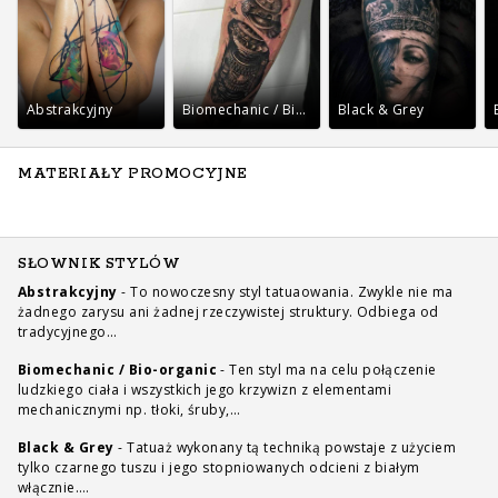
Abstrakcyjny
Biomechanic / Bio-organic
Black & Grey
MATERIAŁY PROMOCYJNE
SŁOWNIK STYLÓW
Abstrakcyjny
-
To nowoczesny styl tatuaowania. Zwykle nie ma
żadnego zarysu ani żadnej rzeczywistej struktury. Odbiega od
tradycyjnego…
Biomechanic / Bio-organic
-
Ten styl ma na celu połączenie
ludzkiego ciała i wszystkich jego krzywizn z elementami
mechanicznymi np. tłoki, śruby,…
Black & Grey
-
Tatuaż wykonany tą techniką powstaje z użyciem
tylko czarnego tuszu i jego stopniowanych odcieni z białym
włącznie.…