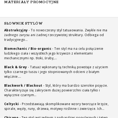
MATERIAŁY PROMOCYJNE
SŁOWNIK STYLÓW
Abstrakcyjny
-
To nowoczesny styl tatuaowania. Zwykle nie ma
żadnego zarysu ani żadnej rzeczywistej struktury. Odbiega od
tradycyjnego…
Biomechanic / Bio-organic
-
Ten styl ma na celu połączenie
ludzkiego ciała i wszystkich jego krzywizn z elementami
mechanicznymi np. tłoki, śruby,…
Black & Grey
-
Tatuaż wykonany tą techniką powstaje z użyciem
tylko czarnego tuszu i jego stopniowanych odcieni z białym
włącznie.…
Blackwork / Blackout
-
Styl, który ma bardzo szerokie pojęcie.
Charakteryzuje się zakryciem dużej powierzchni ciała tylko i
wyłącznie czarnym…
Celtycki
-
Przedstawiają skomplikowane wzory tworzące krzyże,
spirale, węzły, runy, drzewa, motywy roślinne i zwierzęce. Ich…
Chicano
-
Ten styl jest jednym z najbardziej popularnych i łatwo