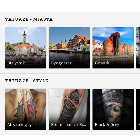
TATUAŻE - MIASTA
Białystok
Bydgoszcz
Gdańsk
TATUAŻE - STYLE
Abstrakcyjny
Biomechanic / Bio-organic
Black & Grey