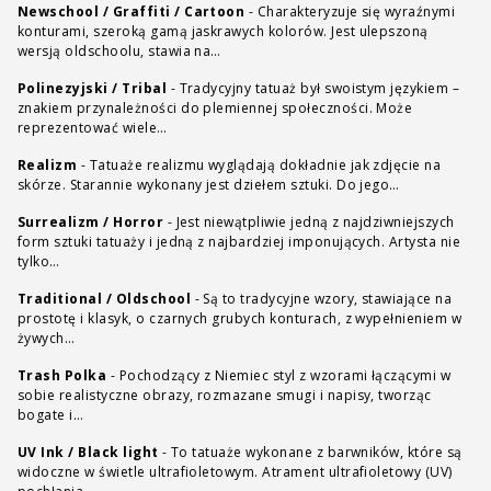
Newschool / Graffiti / Cartoon
-
Charakteryzuje się wyraźnymi
konturami, szeroką gamą jaskrawych kolorów. Jest ulepszoną
wersją oldschoolu, stawia na…
Polinezyjski / Tribal
-
Tradycyjny tatuaż był swoistym językiem –
znakiem przynależności do plemiennej społeczności. Może
reprezentować wiele…
Realizm
-
Tatuaże realizmu wyglądają dokładnie jak zdjęcie na
skórze. Starannie wykonany jest dziełem sztuki. Do jego…
Surrealizm / Horror
-
Jest niewątpliwie jedną z najdziwniejszych
form sztuki tatuaży i jedną z najbardziej imponujących. Artysta nie
tylko…
Traditional / Oldschool
-
Są to tradycyjne wzory, stawiające na
prostotę i klasyk, o czarnych grubych konturach, z wypełnieniem w
żywych…
Trash Polka
-
Pochodzący z Niemiec styl z wzorami łączącymi w
sobie realistyczne obrazy, rozmazane smugi i napisy, tworząc
bogate i…
UV Ink / Black light
-
To tatuaże wykonane z barwników, które są
widoczne w świetle ultrafioletowym. Atrament ultrafioletowy (UV)