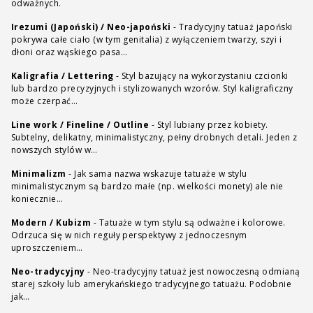
odważnych.
Irezumi (Japoński) / Neo-japoński
-
Tradycyjny tatuaż japoński
pokrywa całe ciało (w tym genitalia) z wyłączeniem twarzy, szyi i
dłoni oraz wąskiego pasa…
Kaligrafia / Lettering
-
Styl bazujący na wykorzystaniu czcionki
lub bardzo precyzyjnych i stylizowanych wzorów. Styl kaligraficzny
może czerpać…
Line work / Fineline / Outline
-
Styl lubiany przez kobiety.
Subtelny, delikatny, minimalistyczny, pełny drobnych detali. Jeden z
nowszych stylów w…
Minimalizm
-
Jak sama nazwa wskazuje tatuaże w stylu
minimalistycznym są bardzo małe (np. wielkości monety) ale nie
koniecznie…
Modern / Kubizm
-
Tatuaże w tym stylu są odważne i kolorowe.
Odrzuca się w nich reguły perspektywy z jednoczesnym
uproszczeniem…
Neo-tradycyjny
-
Neo-tradycyjny tatuaż jest nowoczesną odmianą
starej szkoły lub amerykańskiego tradycyjnego tatuażu. Podobnie
jak…