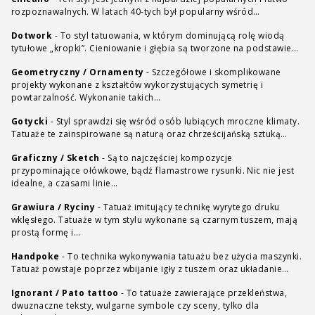
rozpoznawalnych. W latach 40-tych był popularny wśród…
Dotwork
-
To styl tatuowania, w którym dominującą rolę wiodą
tytułowe „kropki”. Cieniowanie i głębia są tworzone na podstawie…
Geometryczny / Ornamenty
-
Szczegółowe i skomplikowane
projekty wykonane z kształtów wykorzystujących symetrię i
powtarzalność. Wykonanie takich…
Gotycki
-
Styl sprawdzi się wśród osób lubiących mroczne klimaty.
Tatuaże te zainspirowane są naturą oraz chrześcijańską sztuką…
Graficzny / Sketch
-
Są to najczęściej kompozycje
przypominające ołówkowe, bądź flamastrowe rysunki. Nic nie jest
idealne, a czasami linie…
Grawiura / Ryciny
-
Tatuaż imitujący technikę wyrytego druku
wklęsłego. Tatuaże w tym stylu wykonane są czarnym tuszem, mają
prostą formę i…
Handpoke
-
To technika wykonywania tatuażu bez użycia maszynki.
Tatuaż powstaje poprzez wbijanie igły z tuszem oraz układanie…
Ignorant / Pato tattoo
-
To tatuaże zawierające przekleństwa,
dwuznaczne teksty, wulgarne symbole czy sceny, tylko dla