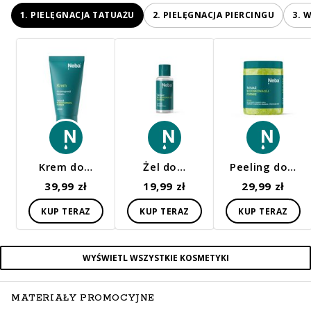
1. PIELĘGNACJA TATUAŻU
2. PIELĘGNACJA PIERCINGU
3. 
Krem do…
Żel do…
Peeling do…
39,99 zł
19,99 zł
29,99 zł
KUP TERAZ
KUP TERAZ
KUP TERAZ
WYŚWIETL WSZYSTKIE KOSMETYKI
MATERIAŁY PROMOCYJNE