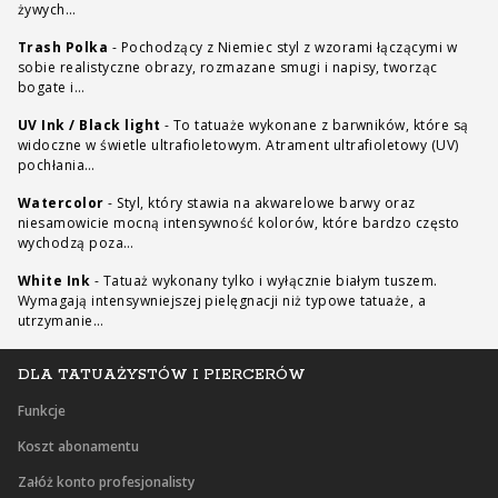
żywych…
Trash Polka
-
Pochodzący z Niemiec styl z wzorami łączącymi w
sobie realistyczne obrazy, rozmazane smugi i napisy, tworząc
bogate i…
UV Ink / Black light
-
To tatuaże wykonane z barwników, które są
widoczne w świetle ultrafioletowym. Atrament ultrafioletowy (UV)
pochłania…
Watercolor
-
Styl, który stawia na akwarelowe barwy oraz
niesamowicie mocną intensywność kolorów, które bardzo często
wychodzą poza…
White Ink
-
Tatuaż wykonany tylko i wyłącznie białym tuszem.
Wymagają intensywniejszej pielęgnacji niż typowe tatuaże, a
utrzymanie…
DLA TATUAŻYSTÓW I PIERCERÓW
Funkcje
Koszt abonamentu
Załóż konto profesjonalisty