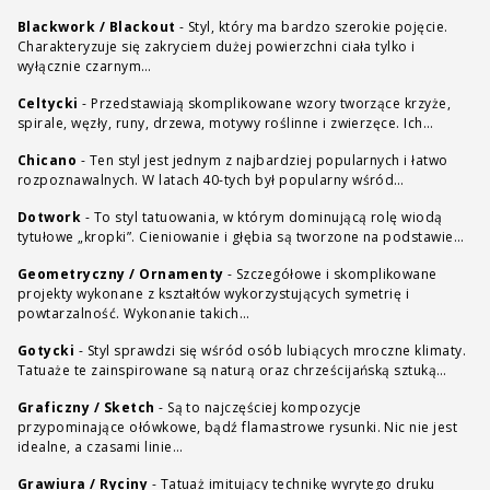
Blackwork / Blackout
-
Styl, który ma bardzo szerokie pojęcie.
Charakteryzuje się zakryciem dużej powierzchni ciała tylko i
wyłącznie czarnym…
Celtycki
-
Przedstawiają skomplikowane wzory tworzące krzyże,
spirale, węzły, runy, drzewa, motywy roślinne i zwierzęce. Ich…
Chicano
-
Ten styl jest jednym z najbardziej popularnych i łatwo
rozpoznawalnych. W latach 40-tych był popularny wśród…
Dotwork
-
To styl tatuowania, w którym dominującą rolę wiodą
tytułowe „kropki”. Cieniowanie i głębia są tworzone na podstawie…
Geometryczny / Ornamenty
-
Szczegółowe i skomplikowane
projekty wykonane z kształtów wykorzystujących symetrię i
powtarzalność. Wykonanie takich…
Gotycki
-
Styl sprawdzi się wśród osób lubiących mroczne klimaty.
Tatuaże te zainspirowane są naturą oraz chrześcijańską sztuką…
Graficzny / Sketch
-
Są to najczęściej kompozycje
przypominające ołówkowe, bądź flamastrowe rysunki. Nic nie jest
idealne, a czasami linie…
Grawiura / Ryciny
-
Tatuaż imitujący technikę wyrytego druku