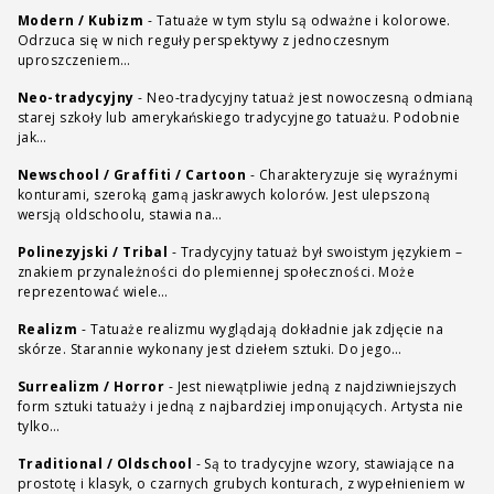
Modern / Kubizm
-
Tatuaże w tym stylu są odważne i kolorowe.
Odrzuca się w nich reguły perspektywy z jednoczesnym
uproszczeniem…
Neo-tradycyjny
-
Neo-tradycyjny tatuaż jest nowoczesną odmianą
starej szkoły lub amerykańskiego tradycyjnego tatuażu. Podobnie
jak…
Newschool / Graffiti / Cartoon
-
Charakteryzuje się wyraźnymi
konturami, szeroką gamą jaskrawych kolorów. Jest ulepszoną
wersją oldschoolu, stawia na…
Polinezyjski / Tribal
-
Tradycyjny tatuaż był swoistym językiem –
znakiem przynależności do plemiennej społeczności. Może
reprezentować wiele…
Realizm
-
Tatuaże realizmu wyglądają dokładnie jak zdjęcie na
skórze. Starannie wykonany jest dziełem sztuki. Do jego…
Surrealizm / Horror
-
Jest niewątpliwie jedną z najdziwniejszych
form sztuki tatuaży i jedną z najbardziej imponujących. Artysta nie
tylko…
Traditional / Oldschool
-
Są to tradycyjne wzory, stawiające na
prostotę i klasyk, o czarnych grubych konturach, z wypełnieniem w