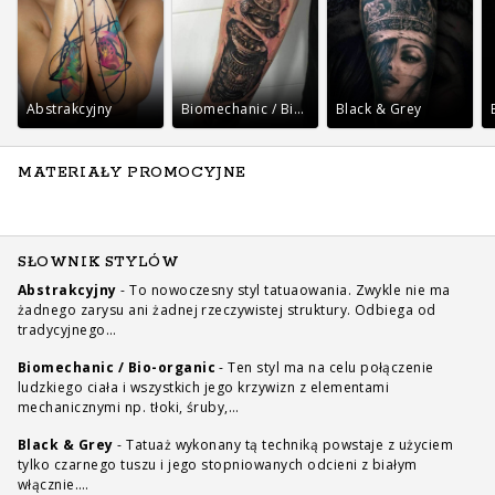
Abstrakcyjny
Biomechanic / Bio-organic
Black & Grey
MATERIAŁY PROMOCYJNE
SŁOWNIK STYLÓW
Abstrakcyjny
-
To nowoczesny styl tatuaowania. Zwykle nie ma
żadnego zarysu ani żadnej rzeczywistej struktury. Odbiega od
tradycyjnego…
Biomechanic / Bio-organic
-
Ten styl ma na celu połączenie
ludzkiego ciała i wszystkich jego krzywizn z elementami
mechanicznymi np. tłoki, śruby,…
Black & Grey
-
Tatuaż wykonany tą techniką powstaje z użyciem
tylko czarnego tuszu i jego stopniowanych odcieni z białym
włącznie.…