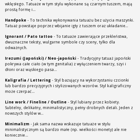
wklęsłego. Tatuaże w tym stylu wykonane są czarnym tuszem, mają
prostą formę i…
Handpoke
-
To technika wykonywania tatuażu bez użycia maszynki.
Tatuaż powstaje poprzez wbijanie igły z tuszem oraz układanie…
Ignorant / Pato tattoo
-
To tatuaże zawierające przekleństwa,
dwuznaczne teksty, wulgarne symbole czy sceny, tylko dla
odważnych.
Irezumi (Japoński) / Neo-japoński
-
Tradycyjny tatuaż japoński
pokrywa całe ciało (w tym genitalia) z wyłączeniem twarzy, szyi i
dłoni oraz wąskiego pasa…
Kaligrafia / Lettering
-
Styl bazujący na wykorzystaniu czcionki
lub bardzo precyzyjnych i stylizowanych wzorów. Styl kaligraficzny
może czerpać…
Line work / Fineline / Outline
-
Styl lubiany przez kobiety.
Subtelny, delikatny, minimalistyczny, pełny drobnych detali. Jeden z
nowszych stylów w…
Minimalizm
-
Jak sama nazwa wskazuje tatuaże w stylu
minimalistycznym są bardzo małe (np. wielkości monety) ale nie
koniecznie…