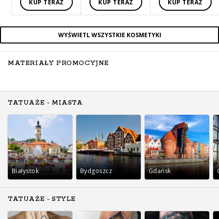
KUP TERAZ
KUP TERAZ
KUP TERAZ
WYŚWIETL WSZYSTKIE KOSMETYKI
MATERIAŁY PROMOCYJNE
TATUAŻE - MIASTA
Białystok
Bydgoszcz
Gdańsk
TATUAŻE - STYLE