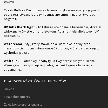
żywych…
Trash Polka
-
Pochodzący z Niemiec styl z wzorami łączącymi w
sobie realistyczne obrazy, rozmazane smugi i napisy, tworząc
bogate i…
UV Ink / Black light
-
To tatuaże wykonane z barwników, które są
widoczne w świetle ultrafioletowym. Atrament ultrafioletowy (UV)
pochłania…
Watercolor
-
Styl, który stawia na akwarelowe barwy oraz
niesamowicie mocną intensywność kolorów, które bardzo często
wychodzą poza…
White Ink
-
Tatuaż wykonany tylko i wyłącznie białym tuszem.
Wymagają intensywniejszej pielęgnacji niż typowe tatuaże, a
utrzymanie…
DLA TATUAŻYSTÓW I PIERCERÓW
Funkcje
Koszt abonamentu
Załóż konto profesjonalisty