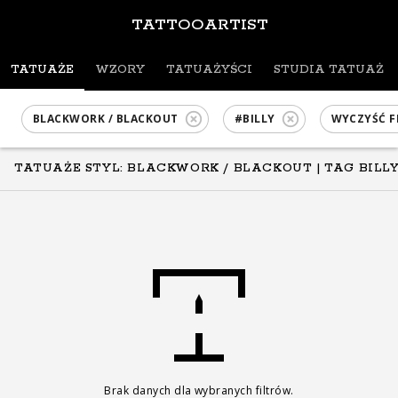
TATTOOARTIST
TATUAŻE
WZORY
TATUAŻYŚCI
STUDIA TATUAŻU
BLACKWORK / BLACKOUT
#BILLY
WYCZYŚĆ F
TATUAŻE STYL: BLACKWORK / BLACKOUT
| TAG BILL
Brak danych dla wybranych filtrów.