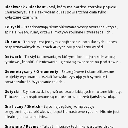
Blackwork / Blackout
-
Styl, który ma bardzo szerokie pojęcie.
Charakteryzuje się zakryciem dużej powierzchni ciała tylko i
wyłącznie czarnym…
Celtycki
-
Przedstawiają skomplikowane wzory tworzące krzyże,
spirale, węzły, runy, drzewa, motywy roślinne i zwierzęce. Ich…
Chicano
-
Ten styl jest jednym z najbardziej popularnych i łatwo
rozpoznawalnych. W latach 40-tych był popularny wśród…
Dotwork
-
To styl tatuowania, w którym dominującą rolę wiodą
tytułowe „kropki”. Cieniowanie i głębia są tworzone na podstawie…
Geometryczny / Ornamenty
-
Szczegółowe i skomplikowane
projekty wykonane z kształtów wykorzystujących symetrię i
powtarzalność. Wykonanie takich…
Gotycki
-
Styl sprawdzi się wśród osób lubiących mroczne klimaty.
Tatuaże te zainspirowane są naturą oraz chrześcijańską sztuką…
Graficzny / Sketch
-
Są to najczęściej kompozycje
przypominające ołówkowe, bądź flamastrowe rysunki. Nic nie jest
idealne, a czasami linie…
Grawiura / Ryciny
-
Tatuaż imitujący technikę wyrytego druku