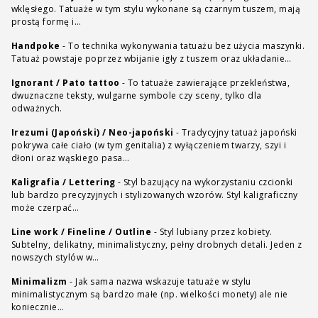
wklęsłego. Tatuaże w tym stylu wykonane są czarnym tuszem, mają
prostą formę i…
Handpoke
-
To technika wykonywania tatuażu bez użycia maszynki.
Tatuaż powstaje poprzez wbijanie igły z tuszem oraz układanie…
Ignorant / Pato tattoo
-
To tatuaże zawierające przekleństwa,
dwuznaczne teksty, wulgarne symbole czy sceny, tylko dla
odważnych.
Irezumi (Japoński) / Neo-japoński
-
Tradycyjny tatuaż japoński
pokrywa całe ciało (w tym genitalia) z wyłączeniem twarzy, szyi i
dłoni oraz wąskiego pasa…
Kaligrafia / Lettering
-
Styl bazujący na wykorzystaniu czcionki
lub bardzo precyzyjnych i stylizowanych wzorów. Styl kaligraficzny
może czerpać…
Line work / Fineline / Outline
-
Styl lubiany przez kobiety.
Subtelny, delikatny, minimalistyczny, pełny drobnych detali. Jeden z
nowszych stylów w…
Minimalizm
-
Jak sama nazwa wskazuje tatuaże w stylu
minimalistycznym są bardzo małe (np. wielkości monety) ale nie
koniecznie…