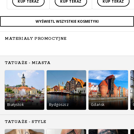
KUP TERAZ
KUP TERAZ
KUP TERAZ
WYŚWIETL WSZYSTKIE KOSMETYKI
MATERIAŁY PROMOCYJNE
TATUAŻE - MIASTA
Białystok
Bydgoszcz
Gdańsk
TATUAŻE - STYLE