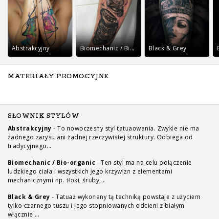
Abstrakcyjny
Biomechanic / Bio-organic
Black & Grey
MATERIAŁY PROMOCYJNE
SŁOWNIK STYLÓW
Abstrakcyjny
-
To nowoczesny styl tatuaowania. Zwykle nie ma
żadnego zarysu ani żadnej rzeczywistej struktury. Odbiega od
tradycyjnego…
Biomechanic / Bio-organic
-
Ten styl ma na celu połączenie
ludzkiego ciała i wszystkich jego krzywizn z elementami
mechanicznymi np. tłoki, śruby,…
Black & Grey
-
Tatuaż wykonany tą techniką powstaje z użyciem
tylko czarnego tuszu i jego stopniowanych odcieni z białym
włącznie.…