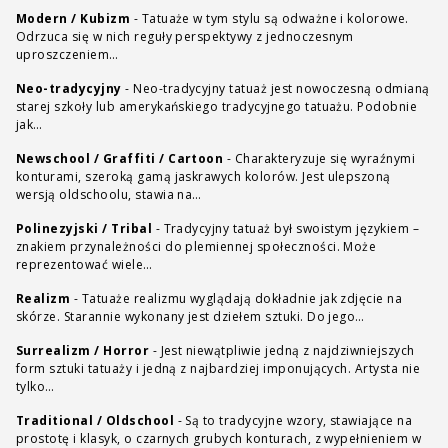
Modern / Kubizm
-
Tatuaże w tym stylu są odważne i kolorowe.
Odrzuca się w nich reguły perspektywy z jednoczesnym
uproszczeniem…
Neo-tradycyjny
-
Neo-tradycyjny tatuaż jest nowoczesną odmianą
starej szkoły lub amerykańskiego tradycyjnego tatuażu. Podobnie
jak…
Newschool / Graffiti / Cartoon
-
Charakteryzuje się wyraźnymi
konturami, szeroką gamą jaskrawych kolorów. Jest ulepszoną
wersją oldschoolu, stawia na…
Polinezyjski / Tribal
-
Tradycyjny tatuaż był swoistym językiem –
znakiem przynależności do plemiennej społeczności. Może
reprezentować wiele…
Realizm
-
Tatuaże realizmu wyglądają dokładnie jak zdjęcie na
skórze. Starannie wykonany jest dziełem sztuki. Do jego…
Surrealizm / Horror
-
Jest niewątpliwie jedną z najdziwniejszych
form sztuki tatuaży i jedną z najbardziej imponujących. Artysta nie
tylko…
Traditional / Oldschool
-
Są to tradycyjne wzory, stawiające na
prostotę i klasyk, o czarnych grubych konturach, z wypełnieniem w