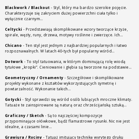
Blackwork / Blackout
-
Styl, który ma bardzo szerokie pojęcie.
Charakteryzuje się zakryciem dużej powierzchni ciała tylko i
wyłącznie czarnym…
Celtycki
-
Przedstawiają skomplikowane wzory tworzące krzyże,
spirale, węzły, runy, drzewa, motywy roślinne i zwierzęce. Ich…
Chicano
-
Ten styl jest jednym z najbardziej popularnych i łatwo
rozpoznawalnych. W latach 40-tych był popularny wśród…
Dotwork
-
To styl tatuowania, w którym dominującą rolę wiodą
tytułowe „kropki”. Cieniowanie i głębia są tworzone na podstawie…
Geometryczny / Ornamenty
-
Szczegółowe i skomplikowane
projekty wykonane z kształtów wykorzystujących symetrię i
powtarzalność. Wykonanie takich…
Gotycki
-
Styl sprawdzi się wśród osób lubiących mroczne klimaty.
Tatuaże te zainspirowane są naturą oraz chrześcijańską sztuką…
Graficzny / Sketch
-
Są to najczęściej kompozycje
przypominające ołówkowe, bądź flamastrowe rysunki. Nic nie jest
idealne, a czasami linie…
Grawiura / Ryciny
-
Tatuaż imitujący technikę wyrytego druku