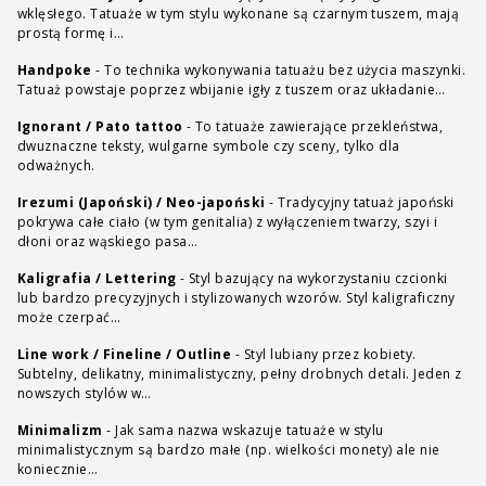
wklęsłego. Tatuaże w tym stylu wykonane są czarnym tuszem, mają
prostą formę i…
Handpoke
-
To technika wykonywania tatuażu bez użycia maszynki.
Tatuaż powstaje poprzez wbijanie igły z tuszem oraz układanie…
Ignorant / Pato tattoo
-
To tatuaże zawierające przekleństwa,
dwuznaczne teksty, wulgarne symbole czy sceny, tylko dla
odważnych.
Irezumi (Japoński) / Neo-japoński
-
Tradycyjny tatuaż japoński
pokrywa całe ciało (w tym genitalia) z wyłączeniem twarzy, szyi i
dłoni oraz wąskiego pasa…
Kaligrafia / Lettering
-
Styl bazujący na wykorzystaniu czcionki
lub bardzo precyzyjnych i stylizowanych wzorów. Styl kaligraficzny
może czerpać…
Line work / Fineline / Outline
-
Styl lubiany przez kobiety.
Subtelny, delikatny, minimalistyczny, pełny drobnych detali. Jeden z
nowszych stylów w…
Minimalizm
-
Jak sama nazwa wskazuje tatuaże w stylu
minimalistycznym są bardzo małe (np. wielkości monety) ale nie
koniecznie…