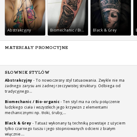
Abstrakcyjny
Biomechanic / Bio-organic
Black & Grey
MATERIAŁY PROMOCYJNE
SŁOWNIK STYLÓW
Abstrakcyjny
-
To nowoczesny styl tatuaowania. Zwykle nie ma
żadnego zarysu ani żadnej rzeczywistej struktury. Odbiega od
tradycyjnego…
Biomechanic / Bio-organic
-
Ten styl ma na celu połączenie
ludzkiego ciała i wszystkich jego krzywizn z elementami
mechanicznymi np. tłoki, śruby,…
Black & Grey
-
Tatuaż wykonany tą techniką powstaje z użyciem
tylko czarnego tuszu i jego stopniowanych odcieni z białym
włącznie.…