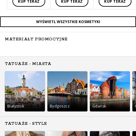
KUP TERAZ
KUP TERAZ
KUP TERAZ
WYŚWIETL WSZYSTKIE KOSMETYKI
MATERIAŁY PROMOCYJNE
TATUAŻE - MIASTA
Białystok
Bydgoszcz
Gdańsk
TATUAŻE - STYLE