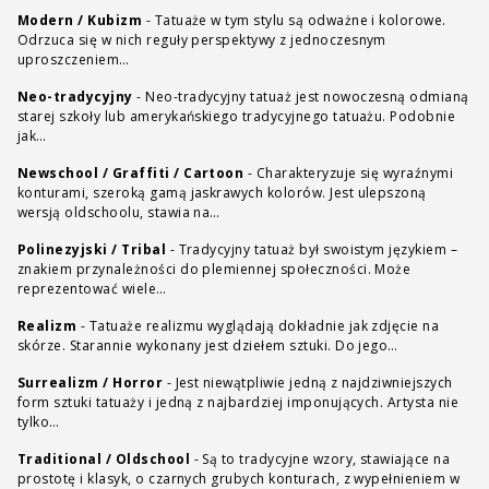
Modern / Kubizm
-
Tatuaże w tym stylu są odważne i kolorowe.
Odrzuca się w nich reguły perspektywy z jednoczesnym
uproszczeniem…
Neo-tradycyjny
-
Neo-tradycyjny tatuaż jest nowoczesną odmianą
starej szkoły lub amerykańskiego tradycyjnego tatuażu. Podobnie
jak…
Newschool / Graffiti / Cartoon
-
Charakteryzuje się wyraźnymi
konturami, szeroką gamą jaskrawych kolorów. Jest ulepszoną
wersją oldschoolu, stawia na…
Polinezyjski / Tribal
-
Tradycyjny tatuaż był swoistym językiem –
znakiem przynależności do plemiennej społeczności. Może
reprezentować wiele…
Realizm
-
Tatuaże realizmu wyglądają dokładnie jak zdjęcie na
skórze. Starannie wykonany jest dziełem sztuki. Do jego…
Surrealizm / Horror
-
Jest niewątpliwie jedną z najdziwniejszych
form sztuki tatuaży i jedną z najbardziej imponujących. Artysta nie
tylko…
Traditional / Oldschool
-
Są to tradycyjne wzory, stawiające na
prostotę i klasyk, o czarnych grubych konturach, z wypełnieniem w