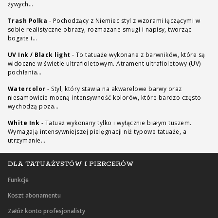
żywych…
Trash Polka
-
Pochodzący z Niemiec styl z wzorami łączącymi w
sobie realistyczne obrazy, rozmazane smugi i napisy, tworząc
bogate i…
UV Ink / Black light
-
To tatuaże wykonane z barwników, które są
widoczne w świetle ultrafioletowym. Atrament ultrafioletowy (UV)
pochłania…
Watercolor
-
Styl, który stawia na akwarelowe barwy oraz
niesamowicie mocną intensywność kolorów, które bardzo często
wychodzą poza…
White Ink
-
Tatuaż wykonany tylko i wyłącznie białym tuszem.
Wymagają intensywniejszej pielęgnacji niż typowe tatuaże, a
utrzymanie…
DLA TATUAŻYSTÓW I PIERCERÓW
Funkcje
Koszt abonamentu
Załóż konto profesjonalisty