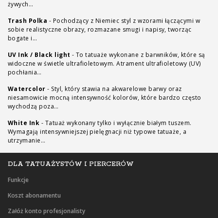
żywych…
Trash Polka
-
Pochodzący z Niemiec styl z wzorami łączącymi w
sobie realistyczne obrazy, rozmazane smugi i napisy, tworząc
bogate i…
UV Ink / Black light
-
To tatuaże wykonane z barwników, które są
widoczne w świetle ultrafioletowym. Atrament ultrafioletowy (UV)
pochłania…
Watercolor
-
Styl, który stawia na akwarelowe barwy oraz
niesamowicie mocną intensywność kolorów, które bardzo często
wychodzą poza…
White Ink
-
Tatuaż wykonany tylko i wyłącznie białym tuszem.
Wymagają intensywniejszej pielęgnacji niż typowe tatuaże, a
utrzymanie…
DLA TATUAŻYSTÓW I PIERCERÓW
Funkcje
Koszt abonamentu
Załóż konto profesjonalisty