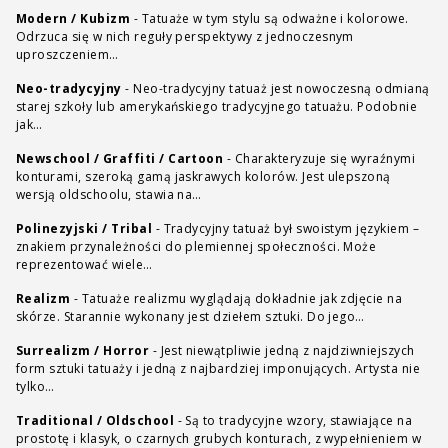
Modern / Kubizm
-
Tatuaże w tym stylu są odważne i kolorowe.
Odrzuca się w nich reguły perspektywy z jednoczesnym
uproszczeniem…
Neo-tradycyjny
-
Neo-tradycyjny tatuaż jest nowoczesną odmianą
starej szkoły lub amerykańskiego tradycyjnego tatuażu. Podobnie
jak…
Newschool / Graffiti / Cartoon
-
Charakteryzuje się wyraźnymi
konturami, szeroką gamą jaskrawych kolorów. Jest ulepszoną
wersją oldschoolu, stawia na…
Polinezyjski / Tribal
-
Tradycyjny tatuaż był swoistym językiem –
znakiem przynależności do plemiennej społeczności. Może
reprezentować wiele…
Realizm
-
Tatuaże realizmu wyglądają dokładnie jak zdjęcie na
skórze. Starannie wykonany jest dziełem sztuki. Do jego…
Surrealizm / Horror
-
Jest niewątpliwie jedną z najdziwniejszych
form sztuki tatuaży i jedną z najbardziej imponujących. Artysta nie
tylko…
Traditional / Oldschool
-
Są to tradycyjne wzory, stawiające na
prostotę i klasyk, o czarnych grubych konturach, z wypełnieniem w