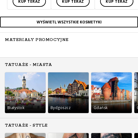
KUP TERAZ
KUP TERAZ
KUP TERAZ
WYŚWIETL WSZYSTKIE KOSMETYKI
MATERIAŁY PROMOCYJNE
TATUAŻE - MIASTA
Białystok
Bydgoszcz
Gdańsk
TATUAŻE - STYLE