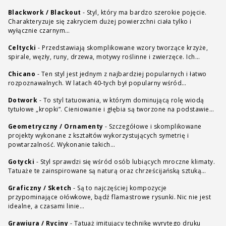
Blackwork / Blackout
-
Styl, który ma bardzo szerokie pojęcie.
Charakteryzuje się zakryciem dużej powierzchni ciała tylko i
wyłącznie czarnym…
Celtycki
-
Przedstawiają skomplikowane wzory tworzące krzyże,
spirale, węzły, runy, drzewa, motywy roślinne i zwierzęce. Ich…
Chicano
-
Ten styl jest jednym z najbardziej popularnych i łatwo
rozpoznawalnych. W latach 40-tych był popularny wśród…
Dotwork
-
To styl tatuowania, w którym dominującą rolę wiodą
tytułowe „kropki”. Cieniowanie i głębia są tworzone na podstawie…
Geometryczny / Ornamenty
-
Szczegółowe i skomplikowane
projekty wykonane z kształtów wykorzystujących symetrię i
powtarzalność. Wykonanie takich…
Gotycki
-
Styl sprawdzi się wśród osób lubiących mroczne klimaty.
Tatuaże te zainspirowane są naturą oraz chrześcijańską sztuką…
Graficzny / Sketch
-
Są to najczęściej kompozycje
przypominające ołówkowe, bądź flamastrowe rysunki. Nic nie jest
idealne, a czasami linie…
Grawiura / Ryciny
-
Tatuaż imitujący technikę wyrytego druku