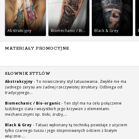
Abstrakcyjny
Biomechanic / Bio-organic
Black & Grey
MATERIAŁY PROMOCYJNE
SŁOWNIK STYLÓW
Abstrakcyjny
-
To nowoczesny styl tatuaowania. Zwykle nie ma
żadnego zarysu ani żadnej rzeczywistej struktury. Odbiega od
tradycyjnego…
Biomechanic / Bio-organic
-
Ten styl ma na celu połączenie
ludzkiego ciała i wszystkich jego krzywizn z elementami
mechanicznymi np. tłoki, śruby,…
Black & Grey
-
Tatuaż wykonany tą techniką powstaje z użyciem
tylko czarnego tuszu i jego stopniowanych odcieni z białym
włącznie.…