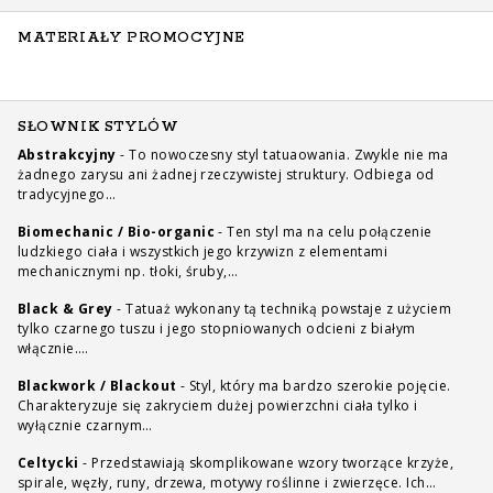
MATERIAŁY PROMOCYJNE
SŁOWNIK STYLÓW
Abstrakcyjny
-
To nowoczesny styl tatuaowania. Zwykle nie ma
żadnego zarysu ani żadnej rzeczywistej struktury. Odbiega od
tradycyjnego…
Biomechanic / Bio-organic
-
Ten styl ma na celu połączenie
ludzkiego ciała i wszystkich jego krzywizn z elementami
mechanicznymi np. tłoki, śruby,…
Black & Grey
-
Tatuaż wykonany tą techniką powstaje z użyciem
tylko czarnego tuszu i jego stopniowanych odcieni z białym
włącznie.…
Blackwork / Blackout
-
Styl, który ma bardzo szerokie pojęcie.
Charakteryzuje się zakryciem dużej powierzchni ciała tylko i
wyłącznie czarnym…
Celtycki
-
Przedstawiają skomplikowane wzory tworzące krzyże,
spirale, węzły, runy, drzewa, motywy roślinne i zwierzęce. Ich…