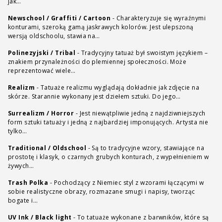
jak…
Newschool / Graffiti / Cartoon
-
Charakteryzuje się wyraźnymi
konturami, szeroką gamą jaskrawych kolorów. Jest ulepszoną
wersją oldschoolu, stawia na…
Polinezyjski / Tribal
-
Tradycyjny tatuaż był swoistym językiem –
znakiem przynależności do plemiennej społeczności. Może
reprezentować wiele…
Realizm
-
Tatuaże realizmu wyglądają dokładnie jak zdjęcie na
skórze. Starannie wykonany jest dziełem sztuki. Do jego…
Surrealizm / Horror
-
Jest niewątpliwie jedną z najdziwniejszych
form sztuki tatuaży i jedną z najbardziej imponujących. Artysta nie
tylko…
Traditional / Oldschool
-
Są to tradycyjne wzory, stawiające na
prostotę i klasyk, o czarnych grubych konturach, z wypełnieniem w
żywych…
Trash Polka
-
Pochodzący z Niemiec styl z wzorami łączącymi w
sobie realistyczne obrazy, rozmazane smugi i napisy, tworząc
bogate i…
UV Ink / Black light
-
To tatuaże wykonane z barwników, które są