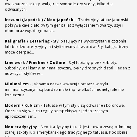
dwuznaczne teksty, wulgarne symbole czy sceny, tylko dla
odważnych.
Irezumi (Japoński) / Neo-japoński
-
Tradycyjny tatuaż japoński
pokrywa całe ciało (w tym genitalia) z wyłączeniem twarzy, szyi i
dłoni oraz wąskiego pasa…
Kaligrafia / Lettering
-
Styl bazujący na wykorzystaniu czcionki
lub bardzo precyzyjnych i stylizowanych wzorów. Styl kaligraficzny
może czerpać…
Line work / Fineline / Outline
-
Styl lubiany przez kobiety.
Subtelny, delikatny, minimalistyczny, pełny drobnych detali. Jeden z
nowszych stylów w…
Minimalizm
-
Jak sama nazwa wskazuje tatuaże w stylu
minimalistycznym są bardzo małe (np. wielkości monety) ale nie
koniecznie…
Modern / Kubizm
-
Tatuaże w tym stylu są odważne i kolorowe.
Odrzuca się w nich reguły perspektywy z jednoczesnym
uproszczeniem…
Neo-tradycyjny
-
Neo-tradycyjny tatuaż jest nowoczesną odmianą
starej szkoły lub amerykańskiego tradycyjnego tatuażu. Podobnie