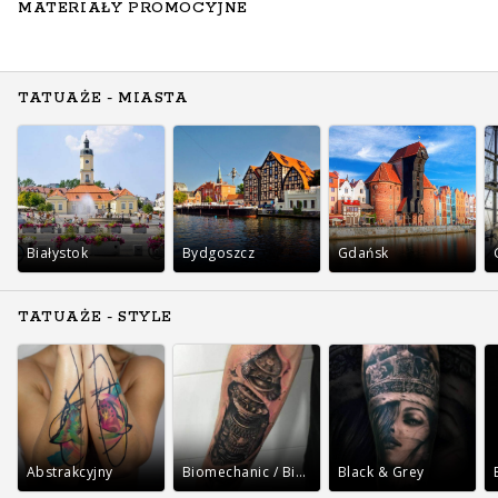
MATERIAŁY PROMOCYJNE
TATUAŻE - MIASTA
Białystok
Bydgoszcz
Gdańsk
TATUAŻE - STYLE
Abstrakcyjny
Biomechanic / Bio-organic
Black & Grey