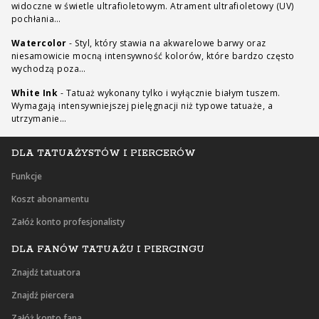
widoczne w świetle ultrafioletowym. Atrament ultrafioletowy (UV)
pochłania…
Watercolor
-
Styl, który stawia na akwarelowe barwy oraz
niesamowicie mocną intensywność kolorów, które bardzo często
wychodzą poza…
White Ink
-
Tatuaż wykonany tylko i wyłącznie białym tuszem.
Wymagają intensywniejszej pielęgnacji niż typowe tatuaże, a
utrzymanie…
DLA TATUAŻYSTÓW I PIERCERÓW
Funkcje
Koszt abonamentu
Załóż konto profesjonalisty
DLA FANÓW TATUAŻU I PIERCINGU
Znajdź tatuatora
Znajdź piercera
Załóż konto fana