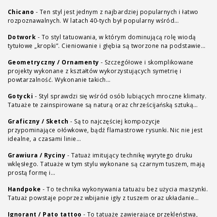
Chicano
-
Ten styl jest jednym z najbardziej popularnych i łatwo
rozpoznawalnych. W latach 40-tych był popularny wśród…
Dotwork
-
To styl tatuowania, w którym dominującą rolę wiodą
tytułowe „kropki”. Cieniowanie i głębia są tworzone na podstawie…
Geometryczny / Ornamenty
-
Szczegółowe i skomplikowane
projekty wykonane z kształtów wykorzystujących symetrię i
powtarzalność. Wykonanie takich…
Gotycki
-
Styl sprawdzi się wśród osób lubiących mroczne klimaty.
Tatuaże te zainspirowane są naturą oraz chrześcijańską sztuką…
Graficzny / Sketch
-
Są to najczęściej kompozycje
przypominające ołówkowe, bądź flamastrowe rysunki. Nic nie jest
idealne, a czasami linie…
Grawiura / Ryciny
-
Tatuaż imitujący technikę wyrytego druku
wklęsłego. Tatuaże w tym stylu wykonane są czarnym tuszem, mają
prostą formę i…
Handpoke
-
To technika wykonywania tatuażu bez użycia maszynki.
Tatuaż powstaje poprzez wbijanie igły z tuszem oraz układanie…
Ignorant / Pato tattoo
-
To tatuaże zawierające przekleństwa,