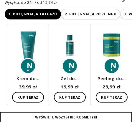
Wysyłka: do 24h / od 15,74 zł
1. PIELĘGNACJA TATUAŻU
2. PIELĘGNACJA PIERCINGU
3. 
Krem do…
Żel do…
Peeling do…
39,99 zł
19,99 zł
29,99 zł
KUP TERAZ
KUP TERAZ
KUP TERAZ
WYŚWIETL WSZYSTKIE KOSMETYKI