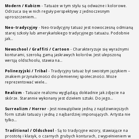
Modern / Kubizm
-
Tatuaże w tym stylu są odważne i kolorowe.
Odrzuca się w nich reguły perspektywy z jednoczesnym
uproszczeniem…
Neo-tradycyjny
-
Neo-tradycyjny tatuaż jest nowoczesną odmianą
starej szkoły lub amerykańskiego tradycyjnego tatuażu. Podobnie
jak…
Newschool / Graffiti / Cartoon
-
Charakteryzuje się wyraźnymi
konturami, szeroką gamą jaskrawych kolorów. Jest ulepszoną
wersją oldschoolu, stawia na…
Polinezyjski / Tribal
-
Tradycyjny tatuaż był swoistym językiem –
znakiem przynależności do plemiennej społeczności. Może
reprezentować wiele…
Realizm
-
Tatuaże realizmu wyglądają dokładnie jak zdjęcie na
skórze. Starannie wykonany jest dziełem sztuki. Do jego…
Surrealizm / Horror
-
Jest niewątpliwie jedną z najdziwniejszych
form sztuki tatuaży i jedną z najbardziej imponujących. Artysta nie
tylko…
Traditional / Oldschool
-
Są to tradycyjne wzory, stawiające na
prostotę i klasyk, o czarnych grubych konturach, z wypełnieniem w