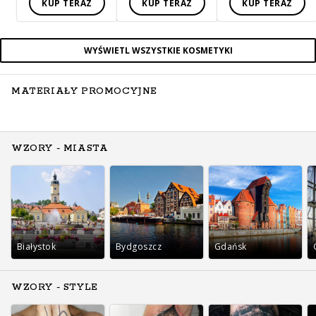
KUP TERAZ
KUP TERAZ
KUP TERAZ
WYŚWIETL WSZYSTKIE KOSMETYKI
MATERIAŁY PROMOCYJNE
WZORY - MIASTA
Białystok
Bydgoszcz
Gdańsk
WZORY - STYLE