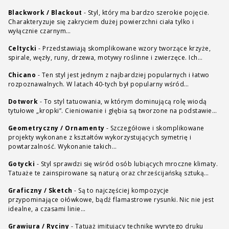
Blackwork / Blackout
-
Styl, który ma bardzo szerokie pojęcie.
Charakteryzuje się zakryciem dużej powierzchni ciała tylko i
wyłącznie czarnym…
Celtycki
-
Przedstawiają skomplikowane wzory tworzące krzyże,
spirale, węzły, runy, drzewa, motywy roślinne i zwierzęce. Ich…
Chicano
-
Ten styl jest jednym z najbardziej popularnych i łatwo
rozpoznawalnych. W latach 40-tych był popularny wśród…
Dotwork
-
To styl tatuowania, w którym dominującą rolę wiodą
tytułowe „kropki”. Cieniowanie i głębia są tworzone na podstawie…
Geometryczny / Ornamenty
-
Szczegółowe i skomplikowane
projekty wykonane z kształtów wykorzystujących symetrię i
powtarzalność. Wykonanie takich…
Gotycki
-
Styl sprawdzi się wśród osób lubiących mroczne klimaty.
Tatuaże te zainspirowane są naturą oraz chrześcijańską sztuką…
Graficzny / Sketch
-
Są to najczęściej kompozycje
przypominające ołówkowe, bądź flamastrowe rysunki. Nic nie jest
idealne, a czasami linie…
Grawiura / Ryciny
-
Tatuaż imitujący technikę wyrytego druku