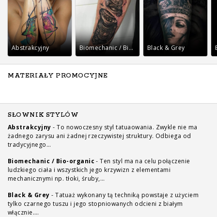
Abstrakcyjny
Biomechanic / Bio-organic
Black & Grey
MATERIAŁY PROMOCYJNE
SŁOWNIK STYLÓW
Abstrakcyjny
-
To nowoczesny styl tatuaowania. Zwykle nie ma
żadnego zarysu ani żadnej rzeczywistej struktury. Odbiega od
tradycyjnego…
Biomechanic / Bio-organic
-
Ten styl ma na celu połączenie
ludzkiego ciała i wszystkich jego krzywizn z elementami
mechanicznymi np. tłoki, śruby,…
Black & Grey
-
Tatuaż wykonany tą techniką powstaje z użyciem
tylko czarnego tuszu i jego stopniowanych odcieni z białym
włącznie.…