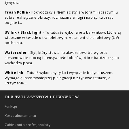
żywych…
Trash Polka
-
Pochodzący z Niemiec styl z wzorami łączącymi w
sobie realistyczne obrazy, rozmazane smugi i napisy, tworząc
bogate i…
UV Ink / Black light
-
To tatuaże wykonane z barwników, które są
widoczne w świetle ultrafioletowym. Atrament ultrafioletowy (UV)
pochłania…
Watercolor
-
Styl, który stawia na akwarelowe barwy oraz
niesamowicie mocną intensywność kolorów, które bardzo często
wychodzą poza…
White Ink
-
Tatuaż wykonany tylko i wyłącznie białym tuszem.
Wymagają intensywniejszej pielęgnacji niż typowe tatuaże, a
utrzymanie…
DLA TATUAŻYSTÓW I PIERCERÓW
Funkcje
Koszt abonamentu
Załóż konto profesjonalisty