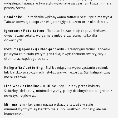
wklęsłego. Tatuaże w tym stylu wykonane są czarnym tuszem, mają
prostą formę i…
Handpoke
-
To technika wykonywania tatuażu bez użycia maszynki.
Tatuaż powstaje poprzez wbijanie igły z tuszem oraz układanie…
Ignorant / Pato tattoo
-
To tatuaże zawierające przekleństwa,
dwuznaczne teksty, wulgarne symbole czy sceny, tylko dla
odważnych.
Irezumi (Japoński) / Neo-japoński
-
Tradycyjny tatuaż japoński
pokrywa całe ciało (w tym genitalia) z wyłączeniem twarzy, szyi i
dłoni oraz wąskiego pasa…
Kaligrafia / Lettering
-
Styl bazujący na wykorzystaniu czcionki
lub bardzo precyzyjnych i stylizowanych wzorów. Styl kaligraficzny
może czerpać…
Line work / Fineline / Outline
-
Styl lubiany przez kobiety.
Subtelny, delikatny, minimalistyczny, pełny drobnych detali. Jeden z
nowszych stylów w…
Minimalizm
-
Jak sama nazwa wskazuje tatuaże w stylu
minimalistycznym są bardzo małe (np. wielkości monety) ale nie
koniecznie…