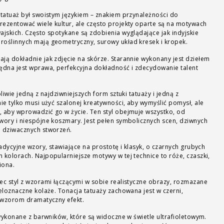
 tatuaż był swoistym językiem – znakiem przynależności do
rezentować wiele kultur, ale często projekty oparte są na motywach
ajskich. Często spotykane są zdobienia wyglądające jak indyjskie
roślinnych mają geometryczny, surowy układ kresek i kropek.
ają dokładnie jak zdjęcie na skórze. Starannie wykonany jest dziełem
będna jest wprawa, perfekcyjna dokładność i zdecydowanie talent
liwie jedną z najdziwniejszych form sztuki tatuaży i jedną z
nie tylko musi użyć szalonej kreatywności, aby wymyślić pomysł, ale
, aby wprowadzić go w życie. Ten styl obejmuje wszystko, od
wory i niespójne koszmary. Jest pełen symbolicznych scen, dziwnych
i dziwacznych stworzeń.
radycyjne wzory, stawiające na prostotę i klasyk, o czarnych grubych
 kolorach. Najpopularniejsze motywy w tej technice to róże, czaszki,
iona.
c styl z wzorami łączącymi w sobie realistyczne obrazy, rozmazane
ieloznaczne kolaże. Tonacja tatuaży zachowana jest w czerni,
m wzorom dramatyczny efekt.
wykonane z barwników, które są widoczne w świetle ultrafioletowym.