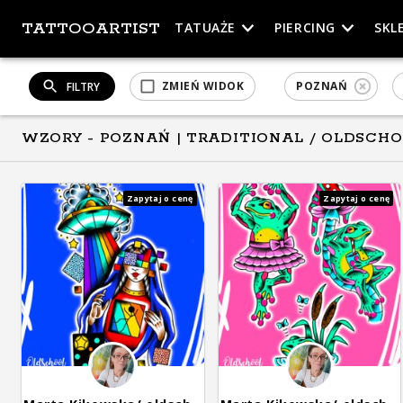
TATTOOARTIST
TATUAŻE
PIERCING
SKL
ZMIEŃ WIDOK
POZNAŃ
FILTRY
WZORY - POZNAŃ
| TRADITIONAL / OLDSCH
Zapytaj o cenę
Zapytaj o cenę