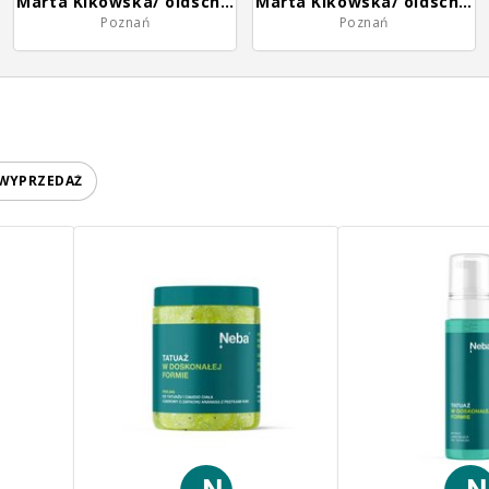
Marta Kikowska/ oldschool.mistress
Marta Kikowska/ oldschool.mistress
Poznań
Poznań
 WYPRZEDAŻ