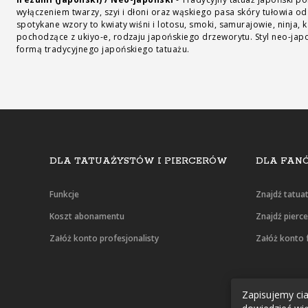
wyłączeniem twarzy, szyi i dłoni oraz wąskiego pasa skóry tułowia od
spotykane wzory to kwiaty wiśni i lotosu, smoki, samurajowie, ninja, 
pochodzące z ukiyo-e, rodzaju japońskiego drzeworytu. Styl neo-japoń
formą tradycyjnego japońskiego tatuażu.
DLA TATUAŻYSTÓW I PIERCERÓW
DLA FANÓ
Funkcje
Znajdź tatua
Koszt abonamentu
Znajdź pierc
Załóż konto profesjonalisty
Załóż konto 
Zapisujemy cias