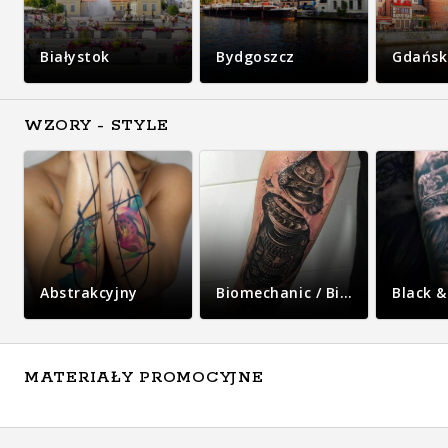
Białystok
Bydgoszcz
Gdańsk
WZORY - STYLE
Abstrakcyjny
Biomechanic / Bio-organic
Black &
MATERIAŁY PROMOCYJNE