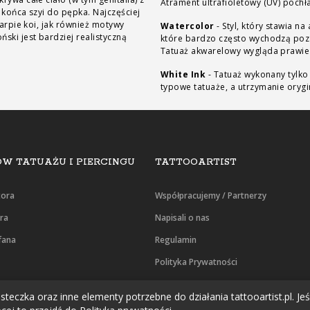
Atrament ultrafioletowy (UV) pochła
 końca szyi do pępka. Najczęściej
karpie koi, jak również motywy
Watercolor
-
Styl, który stawia 
ski jest bardziej realistyczną
które bardzo często wychodzą poza
Tatuaż akwarelowy wygląda prawie
White Ink
-
Tatuaż wykonany tylko 
typowe tatuaże, a utrzymanie orygi
W TATUAŻU I PIERCINGU
TATTOOARTIST
tora
Współpracujemy / Partnerzy
era
Napisali o nas
fana
Regulamin
Polityka Prywatności
Oświadczenie RODO
teczka oraz inne elementy potrzebne do działania tattooartist.pl. Jeśl