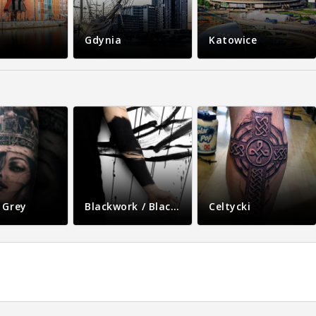
Gdynia
Katowice
 Grey
Blackwork / Blackout
Celtycki