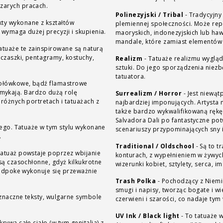
zarych pracach.
Polinezyjski / Tribal
-
Tradycyjny
ty wykonane z kształtów
plemiennej społeczności. Może rep
 wymaga dużej precyzji i skupienia.
maoryskich, indonezyjskich lub haw
mandale, które zamiast elementów 
atuaże te zainspirowane są naturą
 czaszki, pentagramy, kostuchy,
Realizm
-
Tatuaże realizmu wygląd
sztuki. Do jego sporządzenia niez
tatuatora.
 ołówkowe, bądź flamastrowe
 zamykają. Bardzo dużą rolę
Surrealizm / Horror
-
Jest niewątp
różnych portretach i tatuażach z
najbardziej imponujących. Artysta 
także bardzo wykwalifikowaną rękę
Salvadora Dali po fantastyczne pot
łego. Tatuaże w tym stylu wykonane
scenariuszy przypominających sny 
.
Traditional / Oldschool
-
Są to t
Tatuaż powstaje poprzez wbijanie
konturach, z wypełnieniem w żywych
są czasochłonne, gdyż kilkukrotne
wizerunki kobiet, sztylety, serca, im
handpoke wykonuje się przeważnie
Trash Polka
-
Pochodzący z Niemie
smugi i napisy, tworząc bogate i w
znaczne teksty, wulgarne symbole
czerwieni i szarości, co nadaje ty
UV Ink / Black light
-
To tatuaże 
rywa całe ciało (w tym genitalia) z