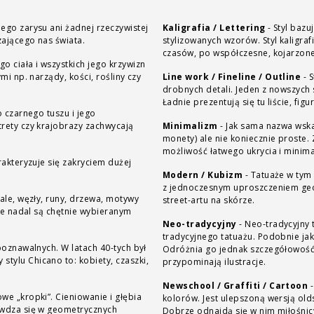
ego zarysu ani żadnej rzeczywistej
Kaligrafia / Lettering
-
Styl bazu
zającego nas świata.
stylizowanych wzorów. Styl kaligra
czasów, po współczesne, kojarzone
go ciała i wszystkich jego krzywizn
mi np. narządy, kości, rośliny czy
Line work / Fineline / Outline
-
S
drobnych detali. Jeden z nowszych
Ładnie prezentują się tu liście, fig
 czarnego tuszu i jego
trety czy krajobrazy zachwycają
Minimalizm
-
Jak sama nazwa wska
monety) ale nie koniecznie proste. Zaletą minim
możliwość łatwego ukrycia i minima
rakteryzuje się zakryciem dużej
Modern / Kubizm
-
Tatuaże w tym 
z jednoczesnym uproszczeniem geo
ale, węzły, runy, drzewa, motywy
street-artu na skórze.
 że nadal są chętnie wybieranym
Neo-tradycyjny
-
Neo-tradycyjny 
tradycyjnego tatuażu. Podobnie jak
poznawalnych. W latach 40-tych był
Odróżnia go jednak szczegółowość 
tylu Chicano to: kobiety, czaszki,
przypominają ilustracje.
Newschool / Graffiti / Cartoon
-
we „kropki”. Cieniowanie i głębia
kolorów. Jest ulepszoną wersją old
rawdza się w geometrycznych
Dobrze odnajdą się w nim miłośnicy 