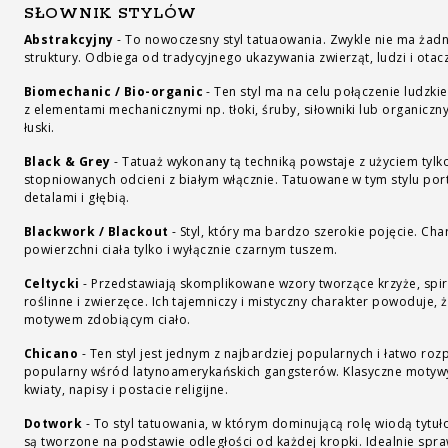
SŁOWNIK STYLÓW
Abstrakcyjny
-
To nowoczesny styl tatuaowania. Zwykle nie ma żadn
struktury. Odbiega od tradycyjnego ukazywania zwierząt, ludzi i otac
Biomechanic / Bio-organic
-
Ten styl ma na celu połączenie ludzkie
z elementami mechanicznymi np. tłoki, śruby, siłowniki lub organiczny
łuski.
Black & Grey
-
Tatuaż wykonany tą techniką powstaje z użyciem tylko
stopniowanych odcieni z białym włącznie. Tatuowane w tym stylu por
detalami i głębią.
Blackwork / Blackout
-
Styl, który ma bardzo szerokie pojęcie. Cha
powierzchni ciała tylko i wyłącznie czarnym tuszem.
Celtycki
-
Przedstawiają skomplikowane wzory tworzące krzyże, spir
roślinne i zwierzęce. Ich tajemniczy i mistyczny charakter powoduje,
motywem zdobiącym ciało.
Chicano
-
Ten styl jest jednym z najbardziej popularnych i łatwo roz
popularny wśród latynoamerykańskich gangsterów. Klasyczne motywy s
kwiaty, napisy i postacie religijne.
Dotwork
-
To styl tatuowania, w którym dominującą rolę wiodą tytuło
są tworzone na podstawie odległości od każdej kropki. Idealnie sp