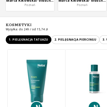
Marta Kikowska/ oldschool.mistress
Marta Kikowska/ oldschool.mistress
Poznań
Poznań
KOSMETYKI
Wysyłka: do 24h / od 15,74 zł
1. PIELĘGNACJA TATUAŻU
2. PIELĘGNACJA PIERCINGU
3.