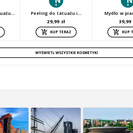
tuażu…
Peeling do tatuażu i…
Mydło w pi
29,99 zł
39,99 
KUP TERAZ
KUP 
WYŚWIETL WSZYSTKIE KOSMETYKI