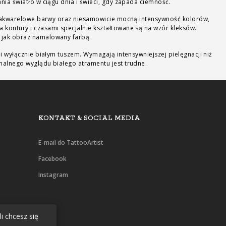
nia światło w ciągu dnia i świeci, gdy zapada ciemność.
na akwarelowe barwy oraz niesamowicie mocną intensywność kolorów,
 kontury i czasami specjalnie kształtowane są na wzór kleksów.
 jak obraz namalowany farbą.
i wyłącznie białym tuszem. Wymagają intensywniejszej pielęgnacji niż
nalnego wyglądu białego atramentu jest trudne.
KONTAKT & SOCIAL MEDIA
E-mail do TattooArtist
Facebook
Instagram
i chcesz się