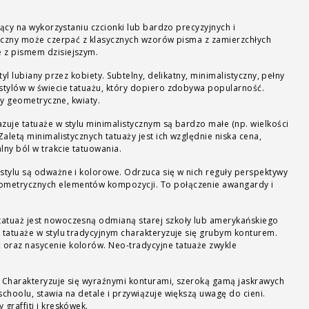
jący na wykorzystaniu czcionki lub bardzo precyzyjnych i
ficzny może czerpać z klasycznych wzorów pisma z zamierzchłych
 z pismem dzisiejszym.
tyl lubiany przez kobiety. Subtelny, delikatny, minimalistyczny, pełny
 stylów w świecie tatuażu, który dopiero zdobywa popularność.
ury geometryczne, kwiaty.
zuje tatuaże w stylu minimalistycznym są bardzo małe (np. wielkości
alistycznych tatuaży jest ich względnie niska cena,
lny ból w trakcie tatuowania.
stylu są odważne i kolorowe. Odrzuca się w nich reguły perspektywy
metrycznych elementów kompozycji. To połączenie awangardy i
tatuaż jest nowoczesną odmianą starej szkoły lub amerykańskiego
 tatuaże w stylu tradycyjnym charakteryzuje się grubym konturem.
oraz nasycenie kolorów. Neo-tradycyjne tatuaże zwykle
Charakteryzuje się wyraźnymi konturami, szeroką gamą jaskrawych
schoolu, stawia na detale i przywiązuje większą uwagę do cieni.
graffiti i kreskówek.