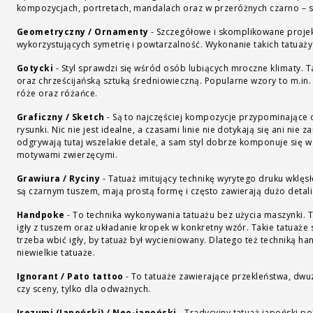
kompozycjach, portretach, mandalach oraz w przeróżnych czarno – s
Geometryczny / Ornamenty
-
Szczegółowe i skomplikowane projek
wykorzystujących symetrię i powtarzalność. Wykonanie takich tatuaży
Gotycki
-
Styl sprawdzi się wśród osób lubiących mroczne klimaty. T
oraz chrześcijańską sztuką średniowieczną. Popularne wzory to m.in.
róże oraz różańce.
Graficzny / Sketch
-
Są to najczęściej kompozycje przypominające
rysunki. Nic nie jest idealne, a czasami linie nie dotykają się ani nie
odgrywają tutaj wszelakie detale, a sam styl dobrze komponuje się w 
motywami zwierzęcymi.
Grawiura / Ryciny
-
Tatuaż imitujący technikę wyrytego druku wklęs
są czarnym tuszem, mają prostą formę i często zawierają dużo detali
Handpoke
-
To technika wykonywania tatuażu bez użycia maszynki. 
igły z tuszem oraz układanie kropek w konkretny wzór. Takie tatuaże 
trzeba wbić igły, by tatuaż był wycieniowany. Dlatego też techniką 
niewielkie tatuaże.
Ignorant / Pato tattoo
-
To tatuaże zawierające przekleństwa, dwu
czy sceny, tylko dla odważnych.
Irezumi (Japoński) / Neo-japoński
-
Tradycyjny tatuaż japoński pok