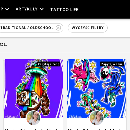
EP
ARTYKUŁY
TATTOO LIFE
TRADITIONAL / OLDSCHOOL
WYCZYŚĆ FILTRY
OOL
Zapytaj o cenę
Zapytaj o cenę