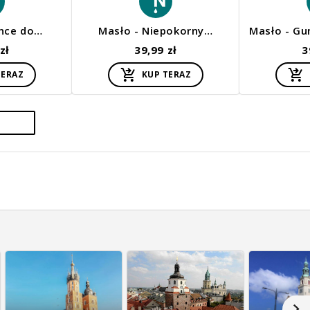
ance do…
Masło - Niepokorny…
Masło - G
zł
39,99 zł
3
TERAZ
KUP TERAZ