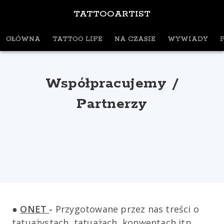
TATTOOARTIST
GŁÓWNA
TATTOO LIFE
NA CZASIE
WYWIADY
Współpracujemy /
Partnerzy
●
ONET
-
Przygotowane przez nas treści o
tatuażystach, tatuażach, konwentach itp.