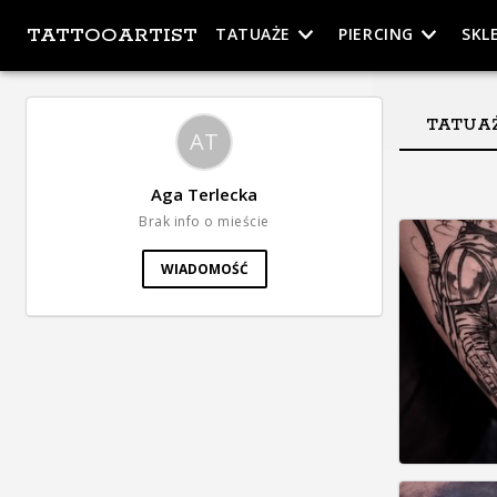
TATTOOARTIST
TATUAŻE
PIERCING
SKL
TATUA
AT
Aga Terlecka
Brak info o mieście
WIADOMOŚĆ