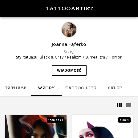
TATTOOARTIST
Joanna Fąferko
Brzeg
Styl tatuażu
:
Black & Grey / Realizm / Surrealizm / Horror
WIADOMOŚĆ
TATUAŻE
WZORY
TATTOO LIFE
SKLEP
1500,00 zł
0,00 zł