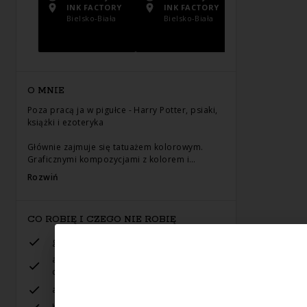
INK FACTORY
INK FACTORY
INK FACTO
Bielsko-Biała
Bielsko-Biała
Bielsko-Bia
O MNIE
Poza pracą ja w pigułce - Harry Potter, psiaki,
książki i ezoteryka
Głównie zajmuje się tatuażem kolorowym.
Graficznymi kompozycjami z kolorem i…
Rozwiń
CO ROBIĘ I CZEGO NIE ROBIĘ
graficzny
akwarela, dotwork, delikatne tatuaże,
covery, abstrakcje
akwarela