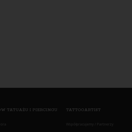
W TATUAŻU I PIERCINGU
TATTOOARTIST
tora
Współpracujemy / Partnerzy