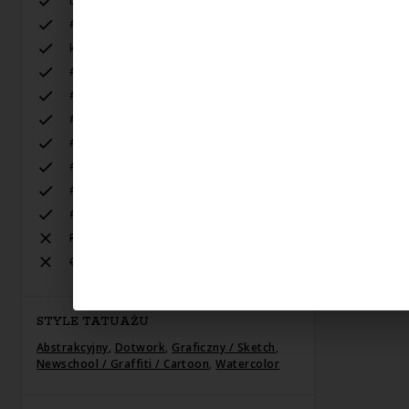
bajkowe tatuaże
#graficzny
kwiatki, listki, zwierzątka
#dotwork
#whip
#abstrakcje
#malarskie
#comics
#kolor
#harrypotter
Realizm
Greywash
STYLE TATUAŻU
Abstrakcyjny
,
Dotwork
,
Graficzny / Sketch
,
Newschool / Graffiti / Cartoon
,
Watercolor