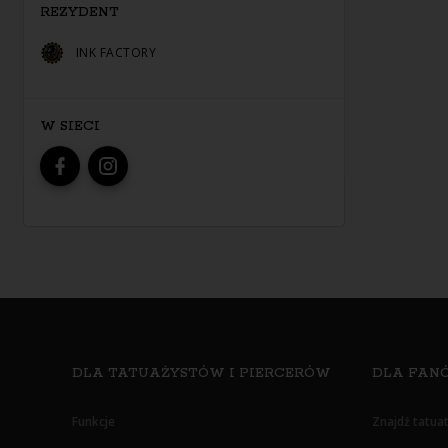
REZYDENT
INK FACTORY
W SIECI
DLA TATUAŻYSTÓW I PIERCERÓW
DLA FANÓ
Funkcje
Znajdź tatua