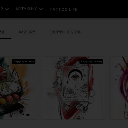
EP
ARTYKUŁY
TATTOO LIFE
ŻE
WZORY
TATTOO LIFE
Zapytaj o cenę
Zapytaj o cenę
esja
eń)