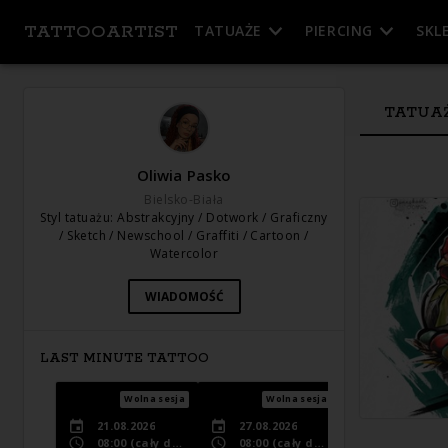
TATTOOARTIST
TATUAŻE
PIERCING
SKL
TATUA
Oliwia Pasko
Bielsko-Biała
Styl tatuażu
:
Abstrakcyjny / Dotwork / Graficzny
/ Sketch / Newschool / Graffiti / Cartoon /
Watercolor
WIADOMOŚĆ
LAST MINUTE TATTOO
Wolna sesja
Wolna sesja
Wolna s
21.08.2026
27.08.2026
1.09.2026
08:00
(cały dzień)
08:00
(cały dzień)
08:00
(cały dzi