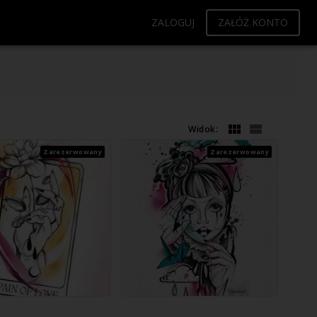
ZALOGUJ
ZAŁÓŻ KONTO
Widok:
Zarezerwowany
Zarezerwowany