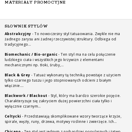
MATERIAŁY PROMOCYJNE
SŁOWNIK STYLÓW
Abstrakcyjny
-
To nowoczesny styl tatuaowania. Zwykle nie ma
żadnego zarysu ani żadnej rzeczywistej struktury. Odbiega od
tradycyjnego…
Biomechanic / Bio-organic
-
Ten styl ma na celu połączenie
ludzkiego ciała i wszystkich jego krzywizn z elementami
mechanicznymi np. tłoki, śruby,…
Black & Grey
-
Tatuaż wykonany tą techniką powstaje z użyciem
tylko czarnego tuszu i jego stopniowanych odcieni z białym
włącznie.…
Blackwork / Blackout
-
Styl, który ma bardzo szerokie pojęcie.
Charakteryzuje się zakryciem dużej powierzchni ciała tylko i
wyłącznie czarnym…
Celtycki
-
Przedstawiają skomplikowane wzory tworzące krzyże,
spirale, węzły, runy, drzewa, motywy roślinne i zwierzęce. Ich…
Chicano
-
Ten styl jest jednym z najbardziej popularnych i łatwo