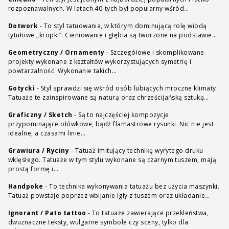
rozpoznawalnych. W latach 40-tych był popularny wśród…
Dotwork
-
To styl tatuowania, w którym dominującą rolę wiodą
tytułowe „kropki”. Cieniowanie i głębia są tworzone na podstawie…
Geometryczny / Ornamenty
-
Szczegółowe i skomplikowane
projekty wykonane z kształtów wykorzystujących symetrię i
powtarzalność. Wykonanie takich…
Gotycki
-
Styl sprawdzi się wśród osób lubiących mroczne klimaty.
Tatuaże te zainspirowane są naturą oraz chrześcijańską sztuką…
Graficzny / Sketch
-
Są to najczęściej kompozycje
przypominające ołówkowe, bądź flamastrowe rysunki. Nic nie jest
idealne, a czasami linie…
Grawiura / Ryciny
-
Tatuaż imitujący technikę wyrytego druku
wklęsłego. Tatuaże w tym stylu wykonane są czarnym tuszem, mają
prostą formę i…
Handpoke
-
To technika wykonywania tatuażu bez użycia maszynki.
Tatuaż powstaje poprzez wbijanie igły z tuszem oraz układanie…
Ignorant / Pato tattoo
-
To tatuaże zawierające przekleństwa,
dwuznaczne teksty, wulgarne symbole czy sceny, tylko dla