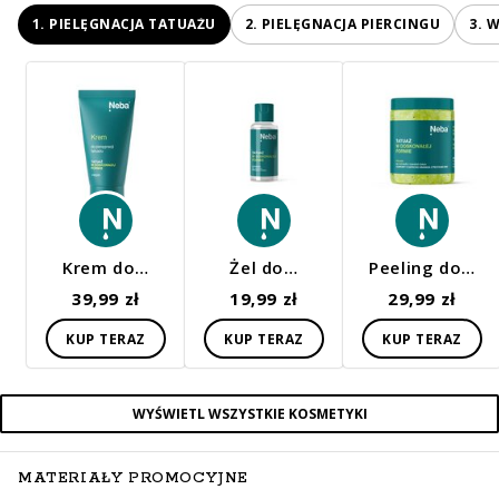
1. PIELĘGNACJA TATUAŻU
2. PIELĘGNACJA PIERCINGU
3. 
Krem do…
Żel do…
Peeling do…
39,99 zł
19,99 zł
29,99 zł
KUP TERAZ
KUP TERAZ
KUP TERAZ
WYŚWIETL WSZYSTKIE KOSMETYKI
MATERIAŁY PROMOCYJNE