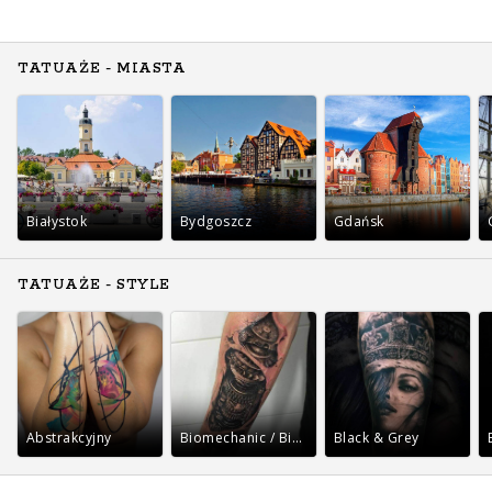
TATUAŻE - MIASTA
Białystok
Bydgoszcz
Gdańsk
TATUAŻE - STYLE
Abstrakcyjny
Biomechanic / Bio-organic
Black & Grey