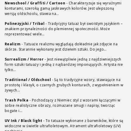
Newschool / Graffiti / Cartoon
-
Charakteryzuje się wyraźnymi
konturami, szeroką gamą jaskrawych kolorów. Jest ulepszoną
wersją oldschoolu, stawia na…
Polinezyjski / Tribal
-
Tradycyjny tatuaż był swoistym językiem –
znakiem przynależności do plemiennej społeczności. Może
reprezentować wiele…
Realizm
-
Tatuaże realizmu wyglądają dokładnie jak zdjęcie na
skórze. Starannie wykonany jest dziełem sztuki. Do jego…
Surrealizm / Horror
-
Jest niewątpliwie jedną z najdziwniejszych
form sztuki tatuaży i jedną z najbardziej imponujących. Artysta nie
tylko…
Traditional / Oldschool
-
Są to tradycyjne wzory, stawiające na
prostotę i klasyk, o czarnych grubych konturach, z wypełnieniem w
żywych…
Trash Polka
-
Pochodzący z Niemiec styl z wzorami łączącymi w
sobie realistyczne obrazy, rozmazane smugi i napisy, tworząc
bogate i…
UV Ink / Black light
-
To tatuaże wykonane z barwników, które są
widoczne w świetle ultrafioletowym. Atrament ultrafioletowy (UV)