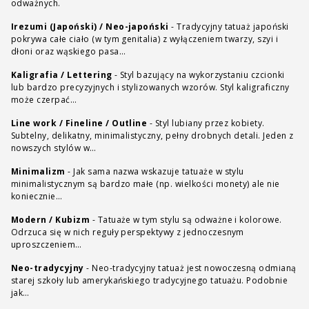
odważnych.
Irezumi (Japoński) / Neo-japoński
-
Tradycyjny tatuaż japoński
pokrywa całe ciało (w tym genitalia) z wyłączeniem twarzy, szyi i
dłoni oraz wąskiego pasa…
Kaligrafia / Lettering
-
Styl bazujący na wykorzystaniu czcionki
lub bardzo precyzyjnych i stylizowanych wzorów. Styl kaligraficzny
może czerpać…
Line work / Fineline / Outline
-
Styl lubiany przez kobiety.
Subtelny, delikatny, minimalistyczny, pełny drobnych detali. Jeden z
nowszych stylów w…
Minimalizm
-
Jak sama nazwa wskazuje tatuaże w stylu
minimalistycznym są bardzo małe (np. wielkości monety) ale nie
koniecznie…
Modern / Kubizm
-
Tatuaże w tym stylu są odważne i kolorowe.
Odrzuca się w nich reguły perspektywy z jednoczesnym
uproszczeniem…
Neo-tradycyjny
-
Neo-tradycyjny tatuaż jest nowoczesną odmianą
starej szkoły lub amerykańskiego tradycyjnego tatuażu. Podobnie
jak…