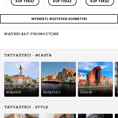
KUP TERAZ
KUP TERAZ
KUP TERAZ
WYŚWIETL WSZYSTKIE KOSMETYKI
MATERIAŁY PROMOCYJNE
TATUAŻYŚCI - MIASTA
Białystok
Bydgoszcz
Gdańsk
TATUAŻYŚCI - STYLE