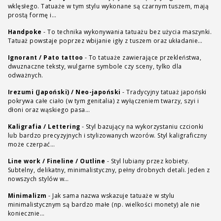
wklęsłego. Tatuaże w tym stylu wykonane są czarnym tuszem, mają
prostą formę i…
Handpoke
-
To technika wykonywania tatuażu bez użycia maszynki.
Tatuaż powstaje poprzez wbijanie igły z tuszem oraz układanie…
Ignorant / Pato tattoo
-
To tatuaże zawierające przekleństwa,
dwuznaczne teksty, wulgarne symbole czy sceny, tylko dla
odważnych.
Irezumi (Japoński) / Neo-japoński
-
Tradycyjny tatuaż japoński
pokrywa całe ciało (w tym genitalia) z wyłączeniem twarzy, szyi i
dłoni oraz wąskiego pasa…
Kaligrafia / Lettering
-
Styl bazujący na wykorzystaniu czcionki
lub bardzo precyzyjnych i stylizowanych wzorów. Styl kaligraficzny
może czerpać…
Line work / Fineline / Outline
-
Styl lubiany przez kobiety.
Subtelny, delikatny, minimalistyczny, pełny drobnych detali. Jeden z
nowszych stylów w…
Minimalizm
-
Jak sama nazwa wskazuje tatuaże w stylu
minimalistycznym są bardzo małe (np. wielkości monety) ale nie
koniecznie…