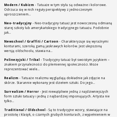
Modern / Kubizm
-
Tatuaże w tym stylu są odważne i kolorowe.
Odrzuca się w nich reguły perspektywy z jednoczesnym
uproszczeniem…
Neo-tradycyjny
-
Neo-tradycyjny tatuaż jest nowoczesną odmianą
starej szkoły lub amerykańskiego tradycyjnego tatuażu. Podobnie
jak…
Newschool / Graffiti / Cartoon
-
Charakteryzuje się wyraźnymi
konturami, szeroką gamą jaskrawych kolorów. Jest ulepszoną
wersją oldschoolu, stawia na…
Polinezyjski / Tribal
-
Tradycyjny tatuaż był swoistym językiem –
znakiem przynależności do plemiennej społeczności. Może
reprezentować wiele…
Realizm
-
Tatuaże realizmu wyglądają dokładnie jak zdjęcie na
skórze. Starannie wykonany jest dziełem sztuki. Do jego…
Surrealizm / Horror
-
Jest niewątpliwie jedną z najdziwniejszych
form sztuki tatuaży i jedną z najbardziej imponujących. Artysta nie
tylko…
Traditional / Oldschool
-
Są to tradycyjne wzory, stawiające na
prostotę i klasyk, o czarnych grubych konturach, z wypełnieniem w