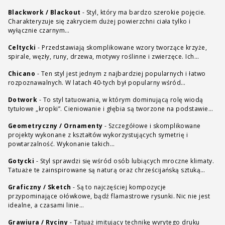
Blackwork / Blackout
-
Styl, który ma bardzo szerokie pojęcie.
Charakteryzuje się zakryciem dużej powierzchni ciała tylko i
wyłącznie czarnym…
Celtycki
-
Przedstawiają skomplikowane wzory tworzące krzyże,
spirale, węzły, runy, drzewa, motywy roślinne i zwierzęce. Ich…
Chicano
-
Ten styl jest jednym z najbardziej popularnych i łatwo
rozpoznawalnych. W latach 40-tych był popularny wśród…
Dotwork
-
To styl tatuowania, w którym dominującą rolę wiodą
tytułowe „kropki”. Cieniowanie i głębia są tworzone na podstawie…
Geometryczny / Ornamenty
-
Szczegółowe i skomplikowane
projekty wykonane z kształtów wykorzystujących symetrię i
powtarzalność. Wykonanie takich…
Gotycki
-
Styl sprawdzi się wśród osób lubiących mroczne klimaty.
Tatuaże te zainspirowane są naturą oraz chrześcijańską sztuką…
Graficzny / Sketch
-
Są to najczęściej kompozycje
przypominające ołówkowe, bądź flamastrowe rysunki. Nic nie jest
idealne, a czasami linie…
Grawiura / Ryciny
-
Tatuaż imitujący technikę wyrytego druku