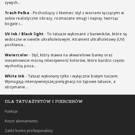
żywych…
Trash Polka
-
Pochodzący z Niemiec styl z wzorami łączącymi w
sobie realistyczne obrazy, rozmazane smugi i napisy, tworząc
bogate i…
UV Ink / Black light
-
To tatuaże wykonane z barwników, które są
widoczne w świetle ultrafioletowym. Atrament ultrafioletowy (UV)
pochłania…
Watercolor
-
Styl, który stawia na akwarelowe barwy oraz
niesamowicie mocną intensywność kolorów, które bardzo często
wychodzą poza…
White Ink
-
Tatuaż wykonany tylko i wyłącznie białym tuszem.
Wymagają intensywniejszej pielęgnacji niż typowe tatuaże, a
utrzymanie…
DLA TATUAŻYSTÓW I PIERCERÓW
Funkcje
Koszt abonamentu
Załóż konto profesjonalisty