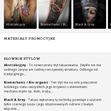
Abstrakcyjny
Biomechanic / Bio-organic
Black & Grey
MATERIAŁY PROMOCYJNE
SŁOWNIK STYLÓW
Abstrakcyjny
-
To nowoczesny styl tatuaowania. Zwykle nie ma
żadnego zarysu ani żadnej rzeczywistej struktury. Odbiega od
tradycyjnego…
Biomechanic / Bio-organic
-
Ten styl ma na celu połączenie
ludzkiego ciała i wszystkich jego krzywizn z elementami
mechanicznymi np. tłoki, śruby,…
Black & Grey
-
Tatuaż wykonany tą techniką powstaje z użyciem
tylko czarnego tuszu i jego stopniowanych odcieni z białym
włącznie.…