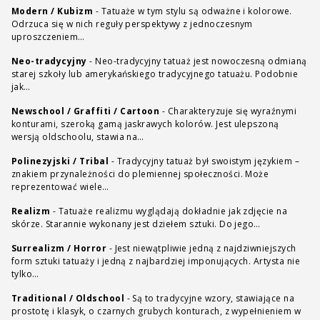
Modern / Kubizm
-
Tatuaże w tym stylu są odważne i kolorowe.
Odrzuca się w nich reguły perspektywy z jednoczesnym
uproszczeniem…
Neo-tradycyjny
-
Neo-tradycyjny tatuaż jest nowoczesną odmianą
starej szkoły lub amerykańskiego tradycyjnego tatuażu. Podobnie
jak…
Newschool / Graffiti / Cartoon
-
Charakteryzuje się wyraźnymi
konturami, szeroką gamą jaskrawych kolorów. Jest ulepszoną
wersją oldschoolu, stawia na…
Polinezyjski / Tribal
-
Tradycyjny tatuaż był swoistym językiem –
znakiem przynależności do plemiennej społeczności. Może
reprezentować wiele…
Realizm
-
Tatuaże realizmu wyglądają dokładnie jak zdjęcie na
skórze. Starannie wykonany jest dziełem sztuki. Do jego…
Surrealizm / Horror
-
Jest niewątpliwie jedną z najdziwniejszych
form sztuki tatuaży i jedną z najbardziej imponujących. Artysta nie
tylko…
Traditional / Oldschool
-
Są to tradycyjne wzory, stawiające na
prostotę i klasyk, o czarnych grubych konturach, z wypełnieniem w