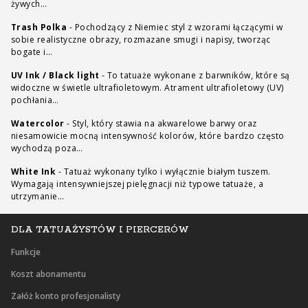
żywych…
Trash Polka
-
Pochodzący z Niemiec styl z wzorami łączącymi w
sobie realistyczne obrazy, rozmazane smugi i napisy, tworząc
bogate i…
UV Ink / Black light
-
To tatuaże wykonane z barwników, które są
widoczne w świetle ultrafioletowym. Atrament ultrafioletowy (UV)
pochłania…
Watercolor
-
Styl, który stawia na akwarelowe barwy oraz
niesamowicie mocną intensywność kolorów, które bardzo często
wychodzą poza…
White Ink
-
Tatuaż wykonany tylko i wyłącznie białym tuszem.
Wymagają intensywniejszej pielęgnacji niż typowe tatuaże, a
utrzymanie…
DLA TATUAŻYSTÓW I PIERCERÓW
Funkcje
Koszt abonamentu
Załóż konto profesjonalisty