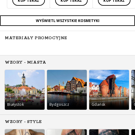
KUP TERAZ
KUP TERAZ
KUP TERAZ
WYŚWIETL WSZYSTKIE KOSMETYKI
MATERIAŁY PROMOCYJNE
WZORY - MIASTA
Białystok
Bydgoszcz
Gdańsk
WZORY - STYLE