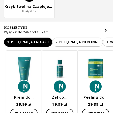
Krzyk Ewelina Czaplejewicz
Białystok
KOSMETYKI
Wysyłka: do 24h / od 15,74 zł
1. PIELĘGNACJA TATUAŻU
2. PIELĘGNACJA PIERCINGU
3. 
Krem do…
Żel do…
Peeling do…
39,99 zł
19,99 zł
29,99 zł