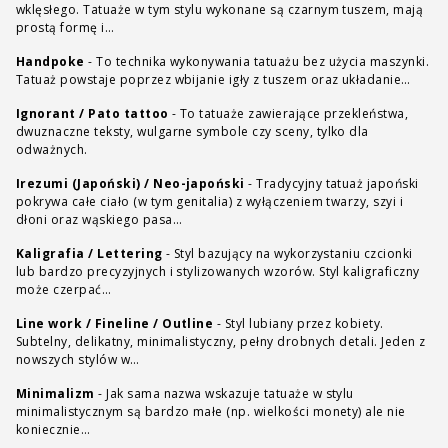
wklęsłego. Tatuaże w tym stylu wykonane są czarnym tuszem, mają
prostą formę i…
Handpoke
-
To technika wykonywania tatuażu bez użycia maszynki.
Tatuaż powstaje poprzez wbijanie igły z tuszem oraz układanie…
Ignorant / Pato tattoo
-
To tatuaże zawierające przekleństwa,
dwuznaczne teksty, wulgarne symbole czy sceny, tylko dla
odważnych.
Irezumi (Japoński) / Neo-japoński
-
Tradycyjny tatuaż japoński
pokrywa całe ciało (w tym genitalia) z wyłączeniem twarzy, szyi i
dłoni oraz wąskiego pasa…
Kaligrafia / Lettering
-
Styl bazujący na wykorzystaniu czcionki
lub bardzo precyzyjnych i stylizowanych wzorów. Styl kaligraficzny
może czerpać…
Line work / Fineline / Outline
-
Styl lubiany przez kobiety.
Subtelny, delikatny, minimalistyczny, pełny drobnych detali. Jeden z
nowszych stylów w…
Minimalizm
-
Jak sama nazwa wskazuje tatuaże w stylu
minimalistycznym są bardzo małe (np. wielkości monety) ale nie
koniecznie…