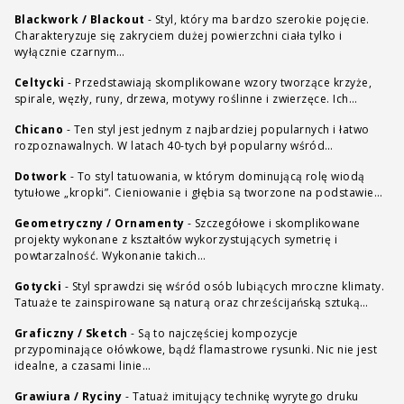
Blackwork / Blackout
-
Styl, który ma bardzo szerokie pojęcie.
Charakteryzuje się zakryciem dużej powierzchni ciała tylko i
wyłącznie czarnym…
Celtycki
-
Przedstawiają skomplikowane wzory tworzące krzyże,
spirale, węzły, runy, drzewa, motywy roślinne i zwierzęce. Ich…
Chicano
-
Ten styl jest jednym z najbardziej popularnych i łatwo
rozpoznawalnych. W latach 40-tych był popularny wśród…
Dotwork
-
To styl tatuowania, w którym dominującą rolę wiodą
tytułowe „kropki”. Cieniowanie i głębia są tworzone na podstawie…
Geometryczny / Ornamenty
-
Szczegółowe i skomplikowane
projekty wykonane z kształtów wykorzystujących symetrię i
powtarzalność. Wykonanie takich…
Gotycki
-
Styl sprawdzi się wśród osób lubiących mroczne klimaty.
Tatuaże te zainspirowane są naturą oraz chrześcijańską sztuką…
Graficzny / Sketch
-
Są to najczęściej kompozycje
przypominające ołówkowe, bądź flamastrowe rysunki. Nic nie jest
idealne, a czasami linie…
Grawiura / Ryciny
-
Tatuaż imitujący technikę wyrytego druku