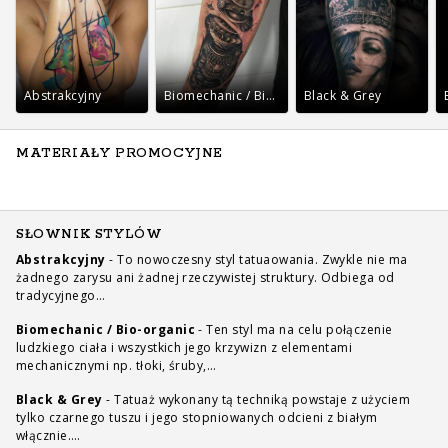
Abstrakcyjny
Biomechanic / Bio-organic
Black & Grey
MATERIAŁY PROMOCYJNE
SŁOWNIK STYLÓW
Abstrakcyjny
-
To nowoczesny styl tatuaowania. Zwykle nie ma
żadnego zarysu ani żadnej rzeczywistej struktury. Odbiega od
tradycyjnego…
Biomechanic / Bio-organic
-
Ten styl ma na celu połączenie
ludzkiego ciała i wszystkich jego krzywizn z elementami
mechanicznymi np. tłoki, śruby,…
Black & Grey
-
Tatuaż wykonany tą techniką powstaje z użyciem
tylko czarnego tuszu i jego stopniowanych odcieni z białym
włącznie.…