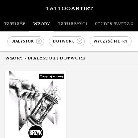
TATTOOARTIST
TATUAŻE
WZORY
TATUAŻYŚCI
STUDIA TATUAŻU
BIAŁYSTOK
DOTWORK
WYCZYŚĆ FILTRY
WZORY - BIAŁYSTOK
| DOTWORK
Zapytaj o cenę