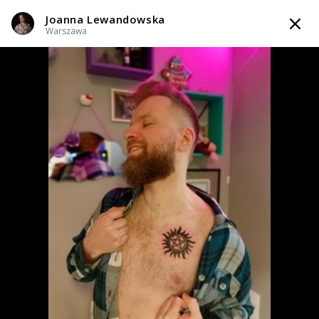
Joanna Lewandowska
TATTOOARTIST
Warszawa
Joanna Lewandowska
Warszawa
Styl tatuażu
:
Geometryczny / Ornamenty / Graficzny / Sketch /
Handpoke / Ignorant / Pato tattoo / Line work / Fineline / Outline
WIADOMOŚĆ
TATUAŻE
WZORY
TATTOO LIFE
INFO