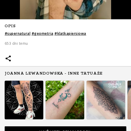
OPIS
#
supernatural
#
geometria
#
klatkapiersiowa
653 dni temu
JOANNA LEWANDOWSKA - INNE TATUAŻE