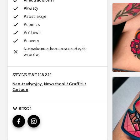
#neotraditional
#kwiaty
#abstrakcje
#comics
#różowe
#covery
Nie wykonuję kopii oraz cudzych
wzorów.
STYLE TATUAŻU
Neo-tradycyjny
,
Newschool / Graffiti /
Cartoon
W SIECI