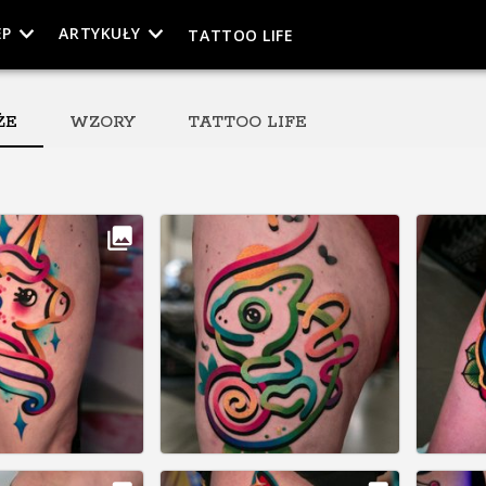
EP
ARTYKUŁY
TATTOO LIFE
ŻE
WZORY
TATTOO LIFE