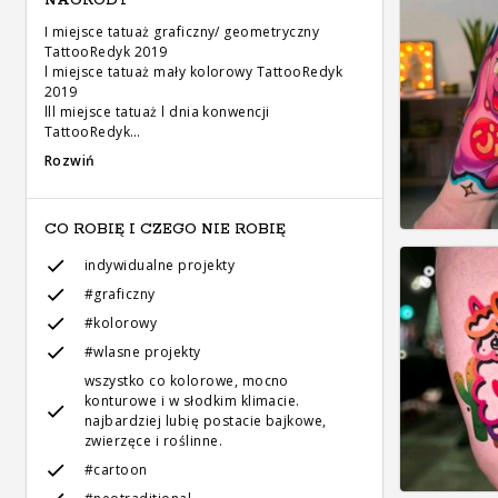
NAGRODY
I miejsce tatuaż graficzny/ geometryczny
TattooRedyk 2019
l miejsce tatuaż mały kolorowy TattooRedyk
2019
lll miejsce tatuaż l dnia konwencji
TattooRedyk…
Rozwiń
CO ROBIĘ I CZEGO NIE ROBIĘ
indywidualne projekty
#graficzny
#kolorowy
#wlasne projekty
wszystko co kolorowe, mocno
konturowe i w słodkim klimacie.
najbardziej lubię postacie bajkowe,
zwierzęce i roślinne.
#cartoon