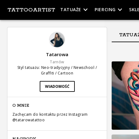
TATTOOARTIST
TATUAŻE
PIERCING
SKL
TATUA
Tatarowa
Tarnów
Styl tatuażu
:
Neo-tradycyjny / Newschool /
Graffiti / Cartoon
WIADOMOŚĆ
O MNIE
Zachęcam do kontaktu przez Instagram
@tatarowatattoo