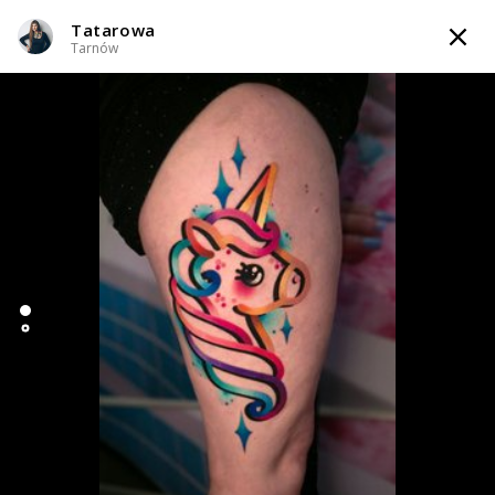
Tatarowa
TATTOOARTIST
Tarnów
Tatarowa
Tarnów
Styl tatuażu
:
Neo-tradycyjny / Newschool / Graffiti / Cartoon
WIADOMOŚĆ
TATUAŻE
WZORY
TATTOO LIFE
INFO