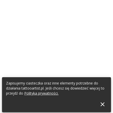
Załóż konto fana
TATTOOARTIST
Współpracujemy / Partnerzy
Napisali o nas
Regulamin
Polityka Prywatności
Oświadczenie RODO
KONTAKT & SOCIAL MEDIA
E-mail do TattooArtist
Zapisujemy ciasteczka oraz inne elementy potrzebne do
Facebook
działania tattooartist.pl. Jeśli chcesz się dowiedzieć więcej to
Instagram
przejdź do
Polityka prywatności.