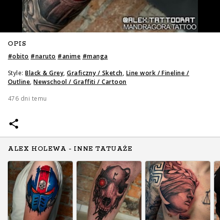
OPIS
#
obito
#
naruto
#
anime
#
manga
Style:
Black & Grey
,
Graficzny / Sketch
,
Line work / Fineline /
Outline
,
Newschool / Graffiti / Cartoon
476 dni temu
ALEX HOLEWA - INNE TATUAŻE