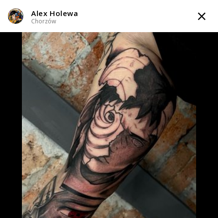
Alex Holewa
TATTOOARTIST
Chorzów
Alex Holewa
Chorzów
Styl tatuażu
:
Black & Grey / Dotwork / Graficzny / Sketch / Irezumi
(Japoński) / Neo-japoński / Line work / Fineline / Outline
i 2 więcej
WIADOMOŚĆ
TATUAŻE
WZORY
TATTOO LIFE
INFO