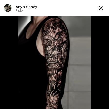
Anya Candy
TATTOOARTIST
Radom
Anya Candy
Radom
Styl tatuażu
:
Realizm / Trash Polka / Watercolor
WIADOMOŚĆ
TATUAŻE
INFO