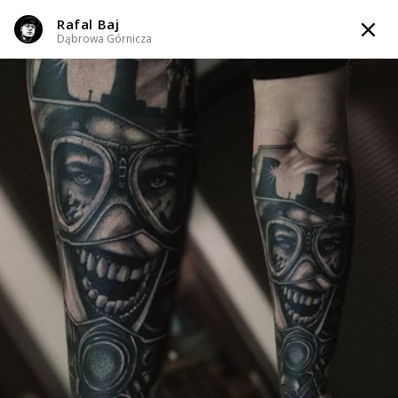
Rafal Baj
TATTOOARTIST
Dąbrowa Górnicza
Rafal Baj
Dąbrowa Górnicza
Styl tatuażu
:
Biomechanic / Bio-organic / Black & Grey / Realizm /
Surrealizm / Horror
WIADOMOŚĆ
TATUAŻE
WZORY
INFO