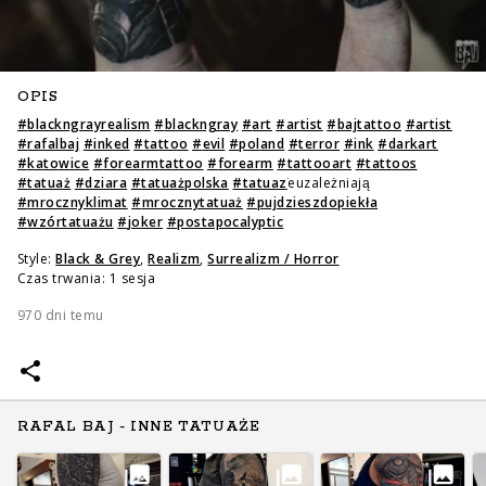
OPIS
#
blackngrayrealism
#
blackngray
#
art
#
artist
#
bajtattoo
#
artist
#
rafalbaj
#
inked
#
tattoo
#
evil
#
poland
#
terror
#
ink
#
darkart
#
katowice
#
forearmtattoo
#
forearm
#
tattooart
#
tattoos
#
tatuaż
#
dziara
#
tatuażpolska
#
tatuaz
̇euzależniają
#
mrocznyklimat
#
mrocznytatuaż
#
pujdzieszdopiekła
#
wzórtatuażu
#
joker
#
postapocalyptic
Style:
Black & Grey
,
Realizm
,
Surrealizm / Horror
Czas trwania: 1 sesja
970 dni temu
RAFAL BAJ - INNE TATUAŻE