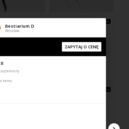
Zapytaj o cenę
Zapytaj o cenę
Bestiarium D
Wrocław
ZAPYTAJ O CENĘ
IS
uzupełniony
ni temu
Zapytaj o cenę
Zapytaj o cenę