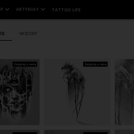
EP
ARTYKUŁY
TATTOO LIFE
ŻE
WZORY
Zapytaj o cenę
Zapytaj o cenę