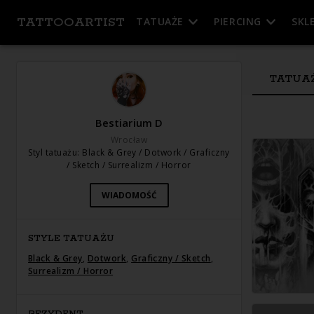
TATTOOARTIST
TATUAŻE
PIERCING
SKL
TATUA
Bestiarium D
Wrocław
Styl tatuażu
:
Black & Grey / Dotwork / Graficzny
/ Sketch / Surrealizm / Horror
WIADOMOŚĆ
STYLE TATUAŻU
Black & Grey
,
Dotwork
,
Graficzny / Sketch
,
Surrealizm / Horror