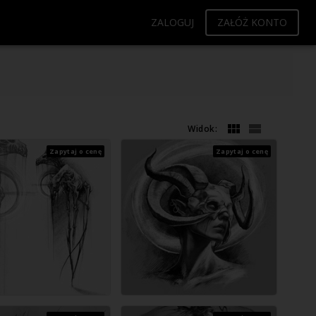
ZALOGUJ
ZAŁÓŻ KONTO
Widok:
Zapytaj o cenę
Zapytaj o cenę