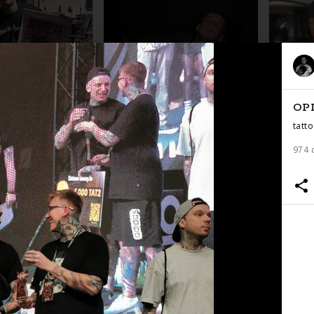
OP
tatt
974 