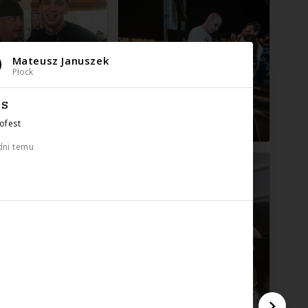
Mateusz Januszek
Płock
IS
oofest
dni temu