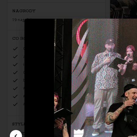
NAGRODY
19 nagród
CO ROBIĘ I CZEGO NIE ROBIĘ
Cover
autorskie projekty
indywidualne projekty
Czaszki, mroki, motywy słowiańskie.
bajki
#neotraditional #traditional
#dotwork
#cartoon
STYLE TATUAŻU
Irezumi (Japoński) / Neo-japoński
,
Neo-