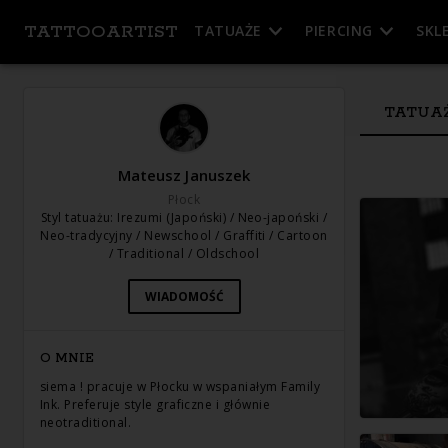
TATTOOARTIST
TATUAŻE
PIERCING
SKL
TATUA
Mateusz Januszek
Płock
Styl tatuażu
:
Irezumi (Japoński) / Neo-japoński /
Neo-tradycyjny / Newschool / Graffiti / Cartoon
/ Traditional / Oldschool
WIADOMOŚĆ
O MNIE
siema ! pracuje w Płocku w wspaniałym Family
Ink. Preferuje style graficzne i głównie
neotraditional.