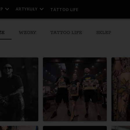
EP
ARTYKUŁY
TATTOO LIFE
ŻE
WZORY
TATTOO LIFE
SKLEP