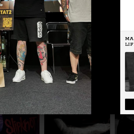
MA
LI