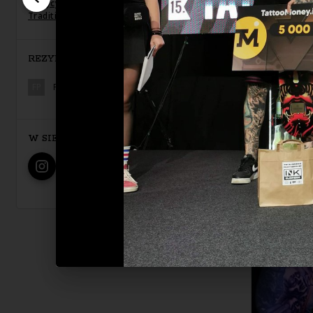
tradycyjny
,
Newschool / Graffiti / Cartoon
,
Traditional / Oldschool
REZYDENT
FP
Family INK Płock
W SIECI