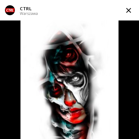
CTRL
TATTOOARTIST
Warszawa
CTRL
Warszawa
Styl tatuażu
:
Black & Grey / Realizm
WIADOMOŚĆ
TATUAŻE
WZORY
INFO
Zapytaj o cenę
Zapytaj o cenę