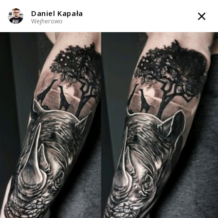
Daniel Kapała
TATTOOARTIST
Wejherowo
Daniel Kapała
Wejherowo
Styl tatuażu
:
Black & Grey / Newschool / Graffiti / Cartoon / Realizm
/ Watercolor
WIADOMOŚĆ
TATUAŻE
WZORY
TATTOO LIFE
INFO