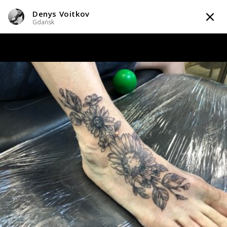
Denys Voitkov
TATTOOARTIST
Gdańsk
Denys Voitkov
Gdańsk
WIADOMOŚĆ
TATUAŻE
WZORY
INFO