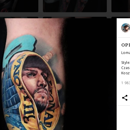
OP
Lom
Style
Czas 
Koszt
1 98