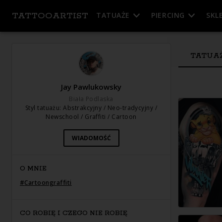
TATTOOARTIST
TATUAŻE
PIERCING
SKL
TATUA
Jay Pawlukowsky
Biała Podlaska
Styl tatuażu
:
Abstrakcyjny / Neo-tradycyjny /
Newschool / Graffiti / Cartoon
WIADOMOŚĆ
O MNIE
#
Cartoongraffiti
CO ROBIĘ I CZEGO NIE ROBIĘ