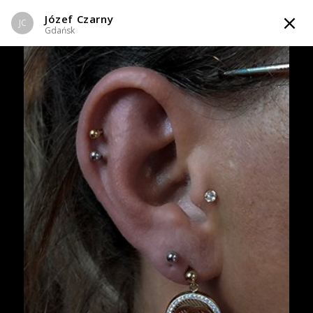
Józef Czarny
TATTOOARTIST
JC
Gdańsk
JC
Józef Czarny
Gdańsk
WIADOMOŚĆ
KOMPOZYCJE
INFO
Zapytaj o cenę
Zapytaj o cenę