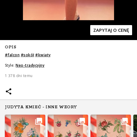
ZAPYTAJ O CENĘ
OPIS
Zapytaj o cenę
Zapytaj o cenę
#
falcon
#
sokół
#
kwiaty
Style:
Neo-tradycyjny
1 378 dni temu
JUDYTA KMIEĆ - INNE WZORY
Zapytaj o cenę
Zapytaj o cenę