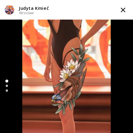
Judyta Kmieć
TATTOOARTIST
Wrocław
Judyta Kmieć
Wrocław
Styl tatuażu
:
Neo-tradycyjny
WIADOMOŚĆ
TATUAŻE
WZORY
TATTOO LIFE
SKLEP
Zapytaj o cenę
Zapytaj o cenę