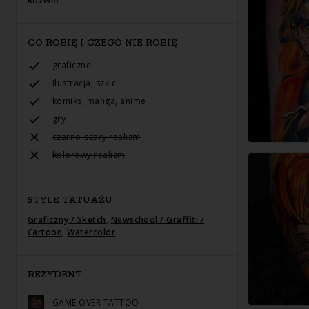
Rozwiń
CO ROBIĘ I CZEGO NIE ROBIĘ
graficzne
Ilustracja, szkic
komiks, manga, anime
gry
czarno-szary realizm
kolorowy realizm
STYLE TATUAŻU
Graficzny / Sketch
,
Newschool / Graffiti /
Cartoon
,
Watercolor
REZYDENT
GAME OVER TATTOO