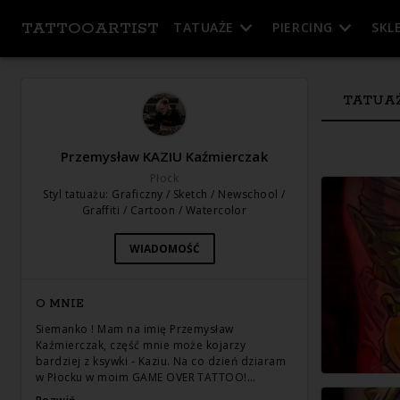
TATTOOARTIST
TATUAŻE
PIERCING
SKL
TATUA
Przemysław KAZIU Kaźmierczak
Płock
Styl tatuażu
:
Graficzny / Sketch / Newschool /
Graffiti / Cartoon / Watercolor
WIADOMOŚĆ
O MNIE
Siemanko ! Mam na imię Przemysław
Kaźmierczak, część mnie może kojarzy
bardziej z ksywki - Kaziu. Na co dzień dziaram
w Płocku w moim GAME OVER TATTOO!…