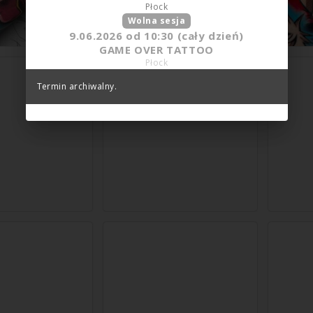
Płock
Wolna sesja
9.06.2026
od
10:30
(cały dzień)
GAME OVER TATTOO
Płock
Termin archiwalny.