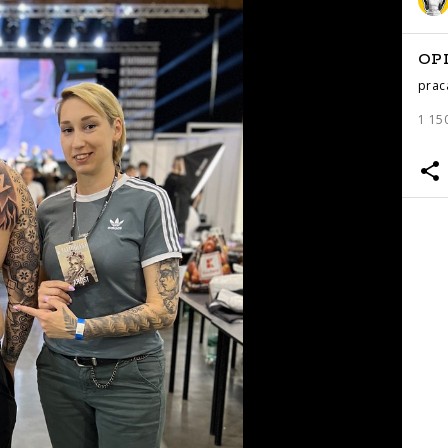
OP
prac
1 15