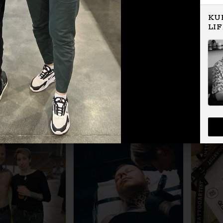
KU
LI