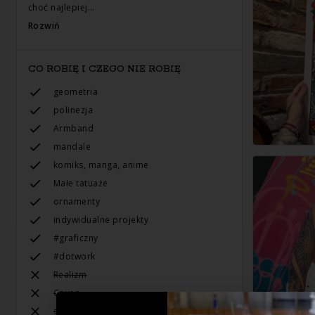
choć najlepiej…
Rozwiń
CO ROBIĘ I CZEGO NIE ROBIĘ
geometria
polinezja
Armband
mandale
komiks, manga, anime
Małe tatuaże
ornamenty
indywidualne projekty
#graficzny
#dotwork
Realizm
Cover
surrealizm