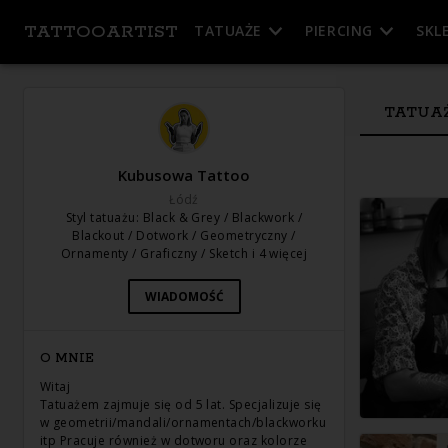
TATTOOARTIST
TATUAŻE
PIERCING
SKL
TATUA
Kubusowa Tattoo
Łódź
Styl tatuażu
:
Black & Grey / Blackwork /
Blackout / Dotwork / Geometryczny /
Ornamenty / Graficzny / Sketch
i 4 więcej
WIADOMOŚĆ
O MNIE
Witaj
Tatuażem zajmuje się od 5 lat. Specjalizuje się
w geometrii/mandali/ornamentach/blackworku
itp Pracuje również w dotworu oraz kolorze