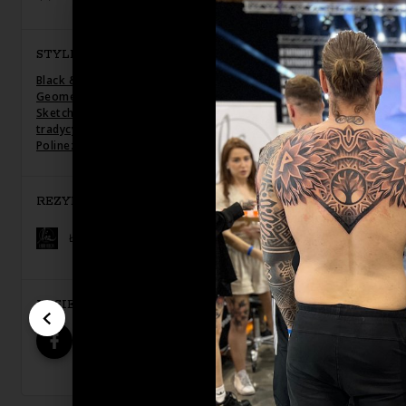
STYLE TATUAŻU
Black & Grey
,
Blackwork / Blackout
,
Dotwork
,
Geometryczny / Ornamenty
,
Graficzny /
Sketch
,
Line work / Fineline / Outline
,
Neo-
tradycyjny
,
Newschool / Graffiti / Cartoon
,
Polinezyjski / Tribal
REZYDENT
Ładne Rzeczy Tattoo & Piercing
W SIECI