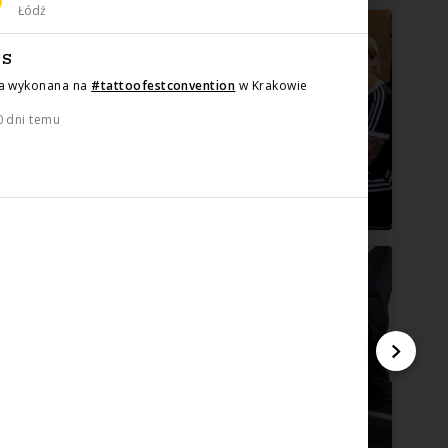
Łódź
IS
a wykonana na
#
tattoofestconvention
w Krakowie
0 dni temu