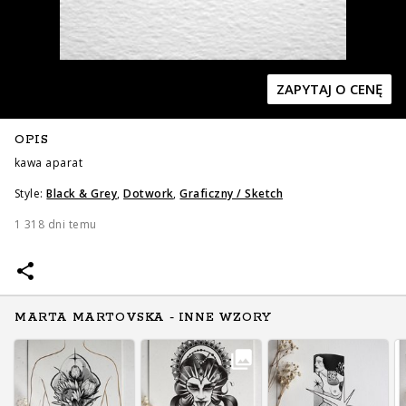
ZAPYTAJ O CENĘ
OPIS
Zapytaj o cenę
Zapytaj o cenę
kawa aparat
Style:
Black & Grey
,
Dotwork
,
Graficzny / Sketch
1 318 dni temu
MARTA MARTOVSKA - INNE WZORY
Zapytaj o cenę
Zapytaj o cenę