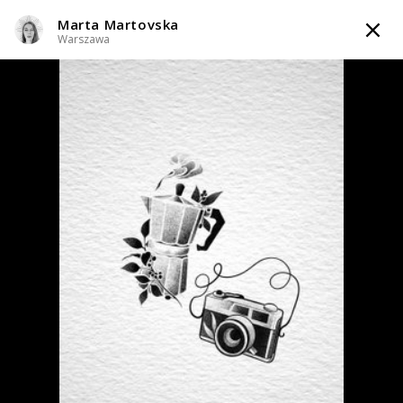
Marta Martovska
TATTOOARTIST
Warszawa
Marta Martovska
Warszawa
Styl tatuażu
:
Abstrakcyjny / Black & Grey / Dotwork / Graficzny /
Sketch
WIADOMOŚĆ
TATUAŻE
WZORY
TATTOO LIFE
SKLEP
Zapytaj o cenę
5000,00 zł