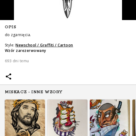
OPIS
do zgarnięcia.
Style:
Newschool / Graffiti / Cartoon
Wzór zarezerwowany
Zapytaj o cenę
Zapytaj o cenę
693 dni temu
MISKACZ - INNE WZORY
Zapytaj o cenę
Zapytaj o cenę