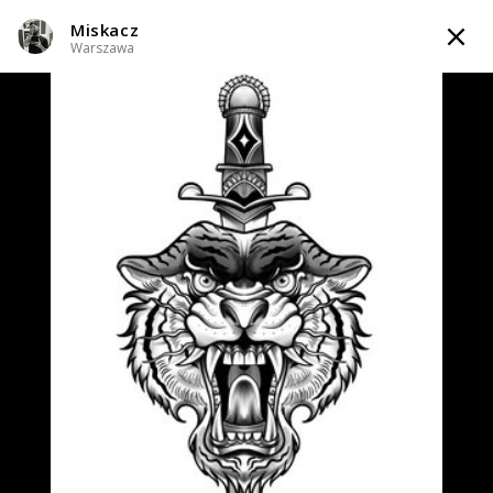
Miskacz
TATTOOARTIST
Warszawa
Miskacz
Warszawa
Styl tatuażu
:
Black & Grey / Graficzny / Sketch / Neo-tradycyjny /
Newschool / Graffiti / Cartoon
WIADOMOŚĆ
TATUAŻE
WZORY
INFO
Zapytaj o cenę
Zapytaj o cenę